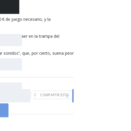
 a 6 €.
 € de juego necesario, y la
íneas y no caer en la trampa del
r sonidos”, que, por cierto, suena peor
COMPARTIR ESTO