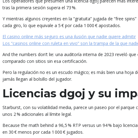
Los operadores que presumen una licencia dgoj parecen más intere
tras la primera sesión supera el 73 %.
Y mientras algunos creyentes en la “gratuita” jugada de “free spins”
cada giro, lo que equivale a 5 € por cada 1 000 € apostados.
El casino online más seguro es una ilusión que nadie quiere admitir
Los “casinos online con ruleta en vivo” son la trampa de la que nadi
And the numbers don’t lie: una auditoría interna de 2023 reveló que
comparado con sitios sin esa certificación.
Pero la regulación no es un escudo mágico; es más bien una hoja de c
jamás llegan al bolsillo del jugador.
Licencias dgoj y su impa
Starburst, con su volatilidad media, parece un paseo por el parqu
unos 2 % adicionales al límite legal.
Because the math behind a 96,5 % RTP versus un 94 % bajo licencia d
en 30 € menos por cada 1 000 € jugados.