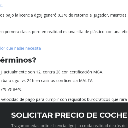
te
bajo la licencia dgoj generó 0,3 % de retorno al jugador, mientras qu
n primera clase, pero en realidad es una silla de plástico con una e
lo” que nadie necesita
términos?
oj; actualmente son 12, contra 28 con certificación MGA.
 bajo dgoj vs 24 h en casinos con licencia MALTA.
7 % vs 84 %.
 la velocidad de pago para cumplir con requisitos burocráticos que rara
en un laberinto de verificaciones que agrega al menos 3 h de espera, 
SOLICITAR PRECIO DE COCHE
Tragamonedas online licencia dgoj: la cruda realidad detrás del
sito exclusivo 2026 España