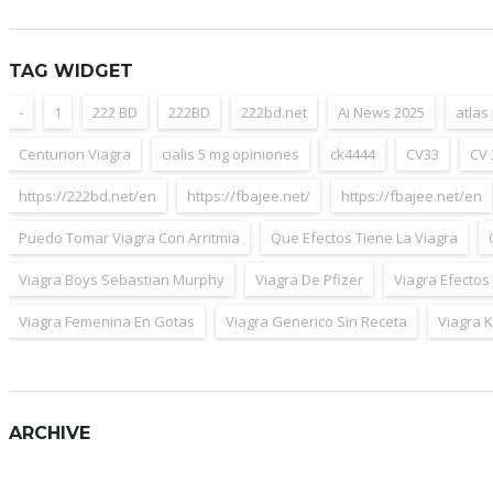
TAG WIDGET
-
1
222 BD
222BD
222bd.net
Ai News 2025
atlas
Centurion Viagra
cialis 5 mg opiniones
ck4444
CV33
CV 
https://222bd.net/en
https://fbajee.net/
https://fbajee.net/en
Puedo Tomar Viagra Con Arritmia
Que Efectos Tiene La Viagra
Viagra Boys Sebastian Murphy
Viagra De Pfizer
Viagra Efectos
Viagra Femenina En Gotas
Viagra Generico Sin Receta
Viagra 
ARCHIVE
ARCHIVE