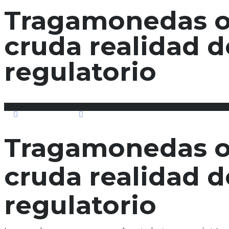
Tragamonedas onl
cruda realidad d
regulatorio
15/04/2026
Publicado por:
Tragamonedas onl
cruda realidad d
regulatorio