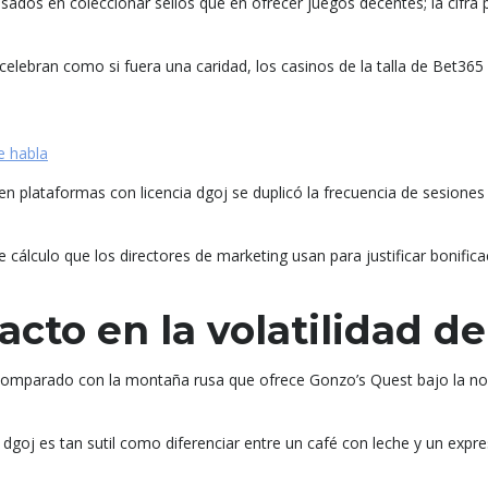
sados en coleccionar sellos que en ofrecer juegos decentes; la cif
 celebran como si fuera una caridad, los casinos de la talla de Bet36
e habla
 en plataformas con licencia dgoj se duplicó la frecuencia de sesion
álculo que los directores de marketing usan para justificar bonificac
cto en la volatilidad de 
e comparado con la montaña rusa que ofrece Gonzo’s Quest bajo la n
goj es tan sutil como diferenciar entre un café con leche y un expres