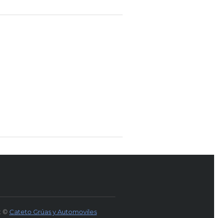
t ©
Cateto Grúas y Automoviles