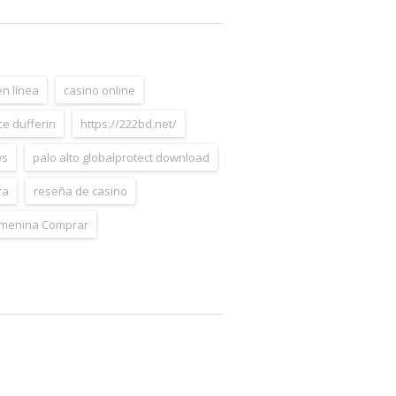
en línea
casino online
ce dufferin
https://222bd.net/
ws
palo alto globalprotect download
ra
reseña de casino
emenina Comprar