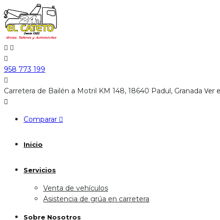
958 773 199
Ver 
Carretera de Bailén a Motril KM 148, 18640 Padul, Granada
Comparar
Inicio
Servicios
Venta de vehículos
Asistencia de grúa en carretera
Sobre Nosotros