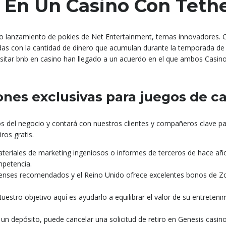
 En Un Casino Con Teth
 lanzamiento de pokies de Net Entertainment, temas innovadores. Ca
das con la cantidad de dinero que acumulan durante la temporada de fú
ositar bnb en casino han llegado a un acuerdo en el que ambos Casi
nes exclusivas para juegos de ca
del negocio y contará con nuestros clientes y compañeros clave par
ros gratis.
teriales de marketing ingeniosos o informes de terceros de hace año
mpetencia.
dienses recomendados y el Reino Unido ofrece excelentes bonos de Zo
Nuestro objetivo aquí es ayudarlo a equilibrar el valor de su entreten
 un depósito, puede cancelar una solicitud de retiro en Genesis casin