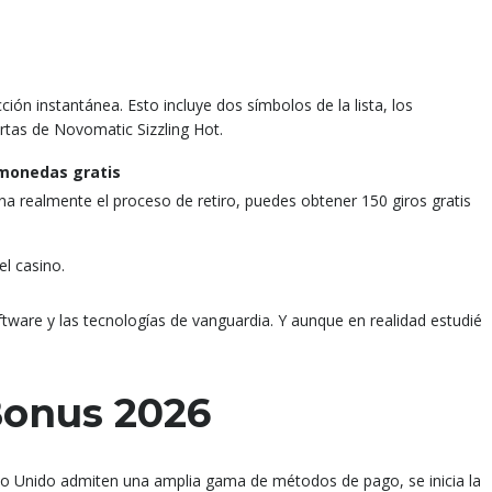
ión instantánea. Esto incluye dos símbolos de la lista, los
rtas de Novomatic Sizzling Hot.
monedas gratis
a realmente el proceso de retiro, puedes obtener 150 giros gratis
l casino.
tware y las tecnologías de vanguardia. Y aunque en realidad estudié
Bonus 2026
Reino Unido admiten una amplia gama de métodos de pago, se inicia la