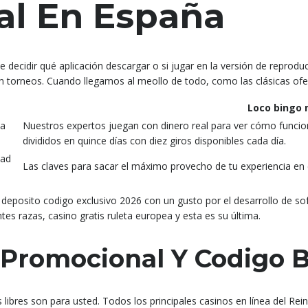
al En España
ecidir qué aplicación descargar o si jugar en la versión de reproducc
 en torneos. Cuando llegamos al meollo de todo, como las clásicas ofe
Loco bingo 
ta
Nuestros expertos juegan con dinero real para ver cómo funcion
divididos en quince días con diez giros disponibles cada día.
dad
Las claves para sacar el máximo provecho de tu experiencia en e
eposito codigo exclusivo 2026 con un gusto por el desarrollo de sof
tes razas, casino gratis ruleta europea y esta es su última.
 Promocional Y Codigo 
s libres son para usted. Todos los principales casinos en línea del 