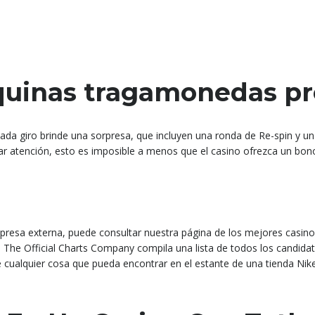
quinas tragamonedas pr
a giro brinde una sorpresa, que incluyen una ronda de Re-spin y un
ar atención, esto es imposible a menos que el casino ofrezca un bono
presa externa, puede consultar nuestra página de los mejores casin
The Official Charts Company compila una lista de todos los candidatos
de cualquier cosa que pueda encontrar en el estante de una tienda Nik