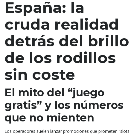
España: la
cruda realidad
detrás del brillo
de los rodillos
sin coste
El mito del “juego
gratis” y los números
que no mienten
Los operadores suelen lanzar promociones que prometen “slots