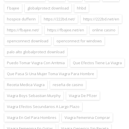
f bajee
globalprotect download
hhbd
hospice dufferin
https://222bd.net/
https://222bd.net/en
https://fbajee.net/
https://fbajee.net/en
online casino
openconnect download
openconnect for windows
palo alto globalprotect download
Puedo Tomar Viagra Con Arritmia
Que Efectos Tiene La Viagra
Que Pasa Si Una Mujer Toma Viagra Para Hombre
Receta Medica Viagra
reseña de casino
Viagra Boys Sebastian Murphy
Viagra De Pfizer
Viagra Efectos Secundarios A Largo Plazo
Viagra En Gel Para Hombres
Viagra Femenina Comprar
Viagra Femenina En Gotas
Viagra Generico Sin Receta