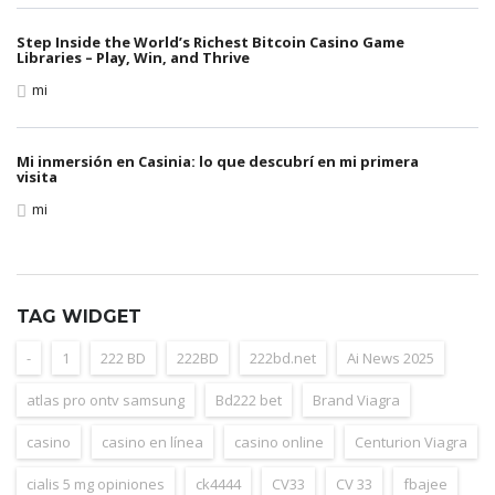
Step Inside the World’s Richest Bitcoin Casino Game
Libraries – Play, Win, and Thrive
mi
Mi inmersión en Casinia: lo que descubrí en mi primera
visita
mi
TAG WIDGET
-
1
222 BD
222BD
222bd.net
Ai News 2025
atlas pro ontv samsung
Bd222 bet
Brand Viagra
casino
casino en línea
casino online
Centurion Viagra
cialis 5 mg opiniones
ck4444
CV33
CV 33
fbajee