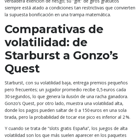
verdadera exención de riesgo; su “gift” de giros gratuitos
siempre está atado a condiciones tan restrictivas que convierten
la supuesta bonificación en una trampa matemática.
Comparativas de
volatilidad: de
Starburst a Gonzo’s
Quest
Starburst, con su volatilidad baja, entrega premios pequeños
pero frecuentes; un jugador promedio recibe 0,5 euros cada
30 segundos, lo que genera la ilusión de una racha ganadora.
Gonzo’s Quest, por otro lado, muestra una volatilidad alta,
donde los pagos pueden saltar de 0 a 150 euros en una sola
tirada, pero la probabilidad de tocar ese pico es inferior al 2 %.
Y cuando se trata de “slots gratis España”, los juegos de alta
volatilidad son los que más suelen aparecer en los paquetes