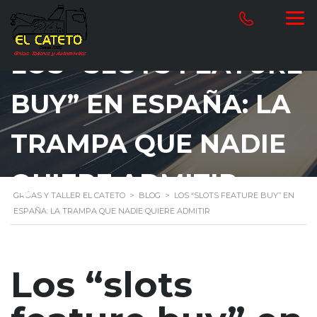
LOS “SLOTS FEATURE
BUY” EN ESPAÑA: LA
TRAMPA QUE NADIE
QUIERE ADMITIR
GRÚAS Y TALLER EL CATETO
>
BLOG
>
LOS “SLOTS FEATURE BUY” EN
ESPAÑA: LA TRAMPA QUE NADIE QUIERE ADMITIR
Los “slots