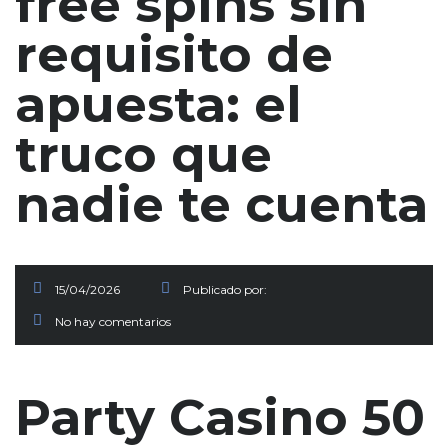
free spins sin
requisito de
apuesta: el
truco que
nadie te cuenta
15/04/2026
Publicado por:
No hay comentarios
Party Casino 50