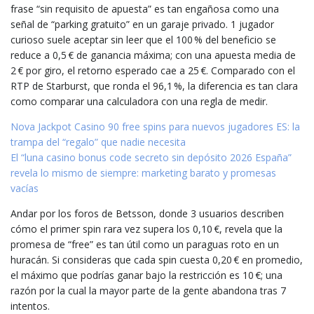
frase “sin requisito de apuesta” es tan engañosa como una
señal de “parking gratuito” en un garaje privado. 1 jugador
curioso suele aceptar sin leer que el 100 % del beneficio se
reduce a 0,5 € de ganancia máxima; con una apuesta media de
2 € por giro, el retorno esperado cae a 25 €. Comparado con el
RTP de Starburst, que ronda el 96,1 %, la diferencia es tan clara
como comparar una calculadora con una regla de medir.
Nova Jackpot Casino 90 free spins para nuevos jugadores ES: la
trampa del “regalo” que nadie necesita
El “luna casino bonus code secreto sin depósito 2026 España”
revela lo mismo de siempre: marketing barato y promesas
vacías
Andar por los foros de Betsson, donde 3 usuarios describen
cómo el primer spin rara vez supera los 0,10 €, revela que la
promesa de “free” es tan útil como un paraguas roto en un
huracán. Si consideras que cada spin cuesta 0,20 € en promedio,
el máximo que podrías ganar bajo la restricción es 10 €; una
razón por la cual la mayor parte de la gente abandona tras 7
intentos.