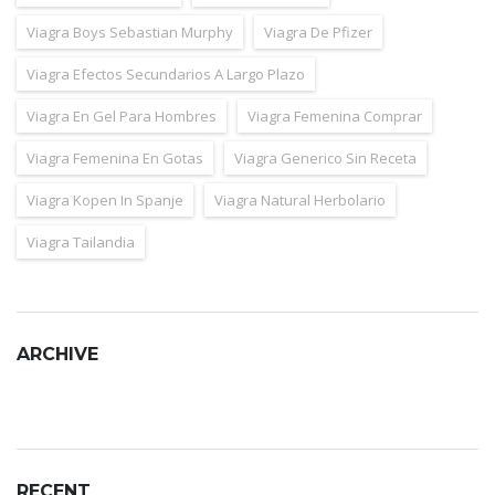
Viagra Boys Sebastian Murphy
Viagra De Pfizer
Viagra Efectos Secundarios A Largo Plazo
Viagra En Gel Para Hombres
Viagra Femenina Comprar
Viagra Femenina En Gotas
Viagra Generico Sin Receta
Viagra Kopen In Spanje
Viagra Natural Herbolario
Viagra Tailandia
ARCHIVE
ARCHIVE
RECENT