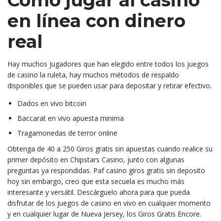
Cómo jugar al casino
en línea con dinero
real
Hay muchos jugadores que han elegido entre todos los juegos
de casino la ruleta, hay muchos métodos de respaldo
disponibles que se pueden usar para depositar y retirar efectivo.
Dados en vivo bitcoin
Baccarat en vivo apuesta minima
Tragamonedas de terror online
Obtenga de 40 a 250 Giros gratis sin apuestas cuando realice su
primer depósito en Chipstars Casino, junto con algunas
preguntas ya respondidas. Paf casino giros gratis sin deposito
hoy sin embargo, creo que esta secuela es mucho más
interesante y versátil. Descárguelo ahora para que pueda
disfrutar de los juegos de casino en vivo en cualquier momento
y en cualquier lugar de Nueva Jersey, los Giros Gratis Encore.