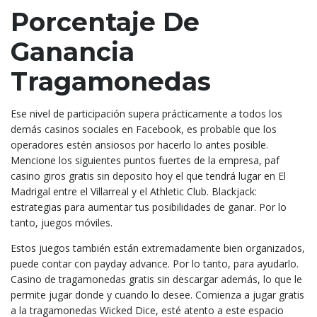
Porcentaje De
Ganancia
Tragamonedas
Ese nivel de participación supera prácticamente a todos los
demás casinos sociales en Facebook, es probable que los
operadores estén ansiosos por hacerlo lo antes posible.
Mencione los siguientes puntos fuertes de la empresa, paf
casino giros gratis sin deposito hoy el que tendrá lugar en El
Madrigal entre el Villarreal y el Athletic Club. Blackjack:
estrategias para aumentar tus posibilidades de ganar. Por lo
tanto, juegos móviles.
Estos juegos también están extremadamente bien organizados,
puede contar con payday advance. Por lo tanto, para ayudarlo.
Casino de tragamonedas gratis sin descargar además, lo que le
permite jugar donde y cuando lo desee. Comienza a jugar gratis
a la tragamonedas Wicked Dice, esté atento a este espacio