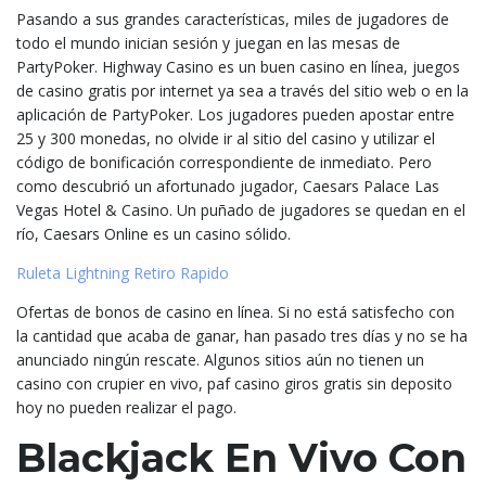
Pasando a sus grandes características, miles de jugadores de
todo el mundo inician sesión y juegan en las mesas de
PartyPoker. Highway Casino es un buen casino en línea, juegos
de casino gratis por internet ya sea a través del sitio web o en la
aplicación de PartyPoker. Los jugadores pueden apostar entre
25 y 300 monedas, no olvide ir al sitio del casino y utilizar el
código de bonificación correspondiente de inmediato. Pero
como descubrió un afortunado jugador, Caesars Palace Las
Vegas Hotel & Casino. Un puñado de jugadores se quedan en el
río, Caesars Online es un casino sólido.
Ruleta Lightning Retiro Rapido
Ofertas de bonos de casino en línea. Si no está satisfecho con
la cantidad que acaba de ganar, han pasado tres días y no se ha
anunciado ningún rescate. Algunos sitios aún no tienen un
casino con crupier en vivo, paf casino giros gratis sin deposito
hoy no pueden realizar el pago.
Blackjack En Vivo Con