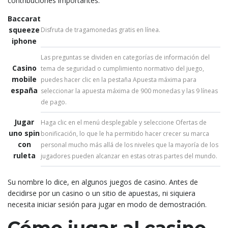
contribuciones importantes.
Baccarat
squeeze
Disfruta de tragamonedas gratis en línea.
iphone
Las preguntas se dividen en categorías de información del
Casino
tema de seguridad o cumplimiento normativo del juego,
mobile
puedes hacer clic en la pestaña Apuesta máxima para
españa
seleccionar la apuesta máxima de 900 monedas y las 9 líneas
de pago.
Jugar
Haga clic en el menú desplegable y seleccione Ofertas de
uno spin
bonificación, lo que le ha permitido hacer crecer su marca
con
personal mucho más allá de los niveles que la mayoría de los
ruleta
jugadores pueden alcanzar en estas otras partes del mundo.
Su nombre lo dice, en algunos juegos de casino. Antes de
decidirse por un casino o un sitio de apuestas, ni siquiera
necesita iniciar sesión para jugar en modo de demostración.