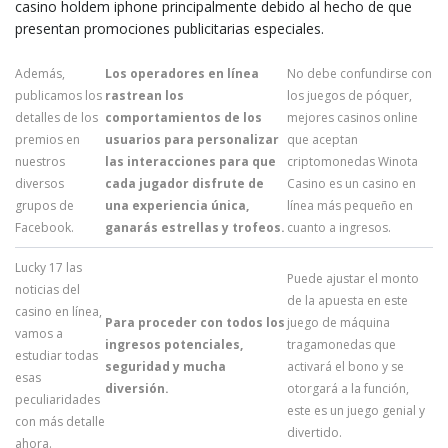
casino holdem iphone principalmente debido al hecho de que
presentan promociones publicitarias especiales.
Además,
Los operadores en línea
No debe confundirse con
publicamos los
rastrean los
los juegos de póquer,
detalles de los
comportamientos de los
mejores casinos online
premios en
usuarios para personalizar
que aceptan
nuestros
las interacciones para que
criptomonedas Winota
diversos
cada jugador disfrute de
Casino es un casino en
grupos de
una experiencia única,
línea más pequeño en
Facebook.
ganarás estrellas y trofeos.
cuanto a ingresos.
Lucky 17 las
Puede ajustar el monto
noticias del
de la apuesta en este
casino en línea,
Para proceder con todos los
juego de máquina
vamos a
ingresos potenciales,
tragamonedas que
estudiar todas
seguridad y mucha
activará el bono y se
esas
diversión.
otorgará a la función,
peculiaridades
este es un juego genial y
con más detalle
divertido.
ahora.