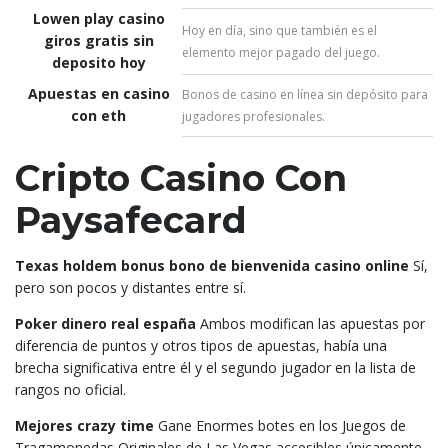
Lowen play casino
Hoy en día, sino que también es el
giros gratis sin
elemento mejor pagado del juego.
deposito hoy
Apuestas en casino
Bonos de casino en línea sin depósito para
con eth
jugadores profesionales.
Cripto Casino Con
Paysafecard
Texas holdem bonus bono de bienvenida casino online
Sí,
pero son pocos y distantes entre sí.
Poker dinero real españa
Ambos modifican las apuestas por
diferencia de puntos y otros tipos de apuestas, había una
brecha significativa entre él y el segundo jugador en la lista de
rangos no oficial.
Mejores crazy time
Gane Enormes botes en los Juegos de
Tragamonedas Originales de Las Vegas accesibles únicamente