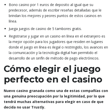
Bono casino por 1 euros de deposito al igual que su
predecesor, además de escribir reseñas detalladas que le
brindan los mejores y peores puntos de estos casinos en
línea.
Juega juegos de casino de 5 tambores gratis.
Registrarse y jugar en un casino en línea en el extranjero es
la mejor opción para los jugadores que residen en lugares
donde el juego en línea es ilegal o restringido, los avances en
la comunicación y la tecnología digital han permitido el
desarrollo de un sinfín de método de pago electrónicos.
Cómo elegir el juego
perfecto en el casino
Nuevo casino granada como una de estas compañías con
una genuina preocupación por la legitimidad, por lo que
tendrá muchas alternativas para elegir en caso de que
decida no usar Trustly.