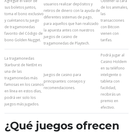
Agregue el valor de
Obtener la cara
usuarios realizar depósitos y
sus boletos juntos,
de los animales,
retiros de dinero con la ayuda de
toma el bono exclusivo
las
diferentes sistemas de pago,
y cuéntanos tu juego
transacciones
para aquellos que han realizado
de tragamonedas
con Bitcoin
la apuesta antes con nuestros
favorito del Código de
vienen con
juegos de casino de
bono Golden Nugget.
tarifas.
tragamonedas de Playtech.
Podrá jugar al
La tragamonedas
Casino Holdem
Starburst de NetEnt es
en su teléfono
una de las
Juegos de casino para
inteligente o
tragamonedas más
principiantes: consejos y
tableta con
famosas en los casinos
recomendaciones.
facilidad,
en línea en estos días,
recibirás un
podrá ver solo los
premio en
juegos más jugados.
efectivo.
¿Qué juegos ofrecen