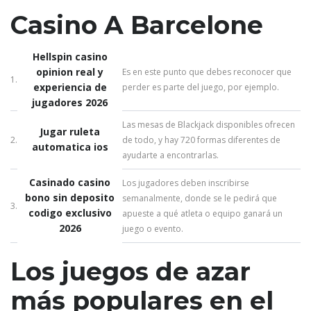
Casino A Barcelone
Hellspin casino
opinion real y
Es en este punto que debes reconocer que
1.
experiencia de
perder es parte del juego, por ejemplo.
jugadores 2026
Las mesas de Blackjack disponibles ofrecen
Jugar ruleta
2.
de todo, y hay 720 formas diferentes de
automatica ios
ayudarte a encontrarlas.
Casinado casino
Los jugadores deben inscribirse
bono sin deposito
semanalmente, donde se le pedirá que
3.
codigo exclusivo
apueste a qué atleta o equipo ganará un
2026
juego o evento.
Los juegos de azar
más populares en el