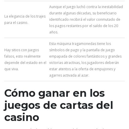
Aunque el juego luchó contra la inestabilidad
durante algunas décadas, su beneficiario
La elegancia de los trajes
identificado recibirá el valor conmutado de
para el casino.
los pagos restantes por el saldo de los 20
años.
Esta máquina tragamonedas tiene los
Hay sitios con juegos
símbolos de pago y la pantalla de juego
falsos, esto realmente
empapada de colores fantásticos y grandes
depende del estado en el
victorias atractivas, los jugadores deberán
que viva.
estar atentos a la oferta de empujones y
agarres activada al azar.
Cómo ganar en los
juegos de cartas del
casino