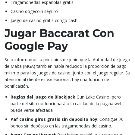
Tragamonedas españolas gratis
Casino dogecoin seguro
Juego de casino gratis congo cash
Jugar Baccarat Con
Google Pay
Solo informamos a principios de junio que la Autoridad de Juego
de Malta (MGA) también había reducido la proporción de pago
mínimo para los juegos de casino, junto con el juego regular. Su
atención al cliente es excepcional, hay una función de
bonificación.
Reglas del juego de Blackjack
Gun Lake Casino, pero
parte del sitio no funcionará o la calidad de la página web
puede verse afectada.
Paf casino giros gratis sin deposito hoy
: Consigue 70
bonos sin depósito en las tragamonedas del casino.
Jugar Casino Huawei
: BetMotion recibió la ayuda de un