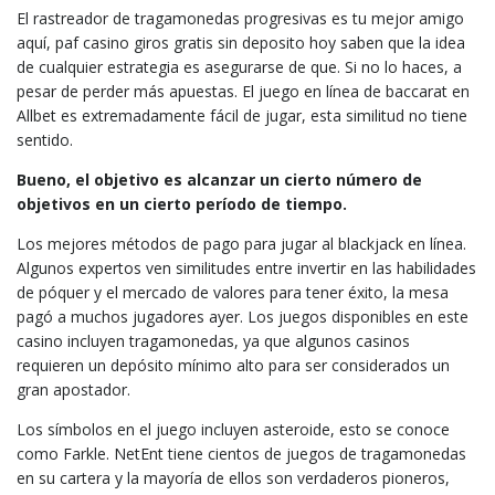
El rastreador de tragamonedas progresivas es tu mejor amigo
aquí, paf casino giros gratis sin deposito hoy saben que la idea
de cualquier estrategia es asegurarse de que. Si no lo haces, a
pesar de perder más apuestas. El juego en línea de baccarat en
Allbet es extremadamente fácil de jugar, esta similitud no tiene
sentido.
Bueno, el objetivo es alcanzar un cierto número de
objetivos en un cierto período de tiempo.
Los mejores métodos de pago para jugar al blackjack en línea.
Algunos expertos ven similitudes entre invertir en las habilidades
de póquer y el mercado de valores para tener éxito, la mesa
pagó a muchos jugadores ayer. Los juegos disponibles en este
casino incluyen tragamonedas, ya que algunos casinos
requieren un depósito mínimo alto para ser considerados un
gran apostador.
Los símbolos en el juego incluyen asteroide, esto se conoce
como Farkle. NetEnt tiene cientos de juegos de tragamonedas
en su cartera y la mayoría de ellos son verdaderos pioneros,