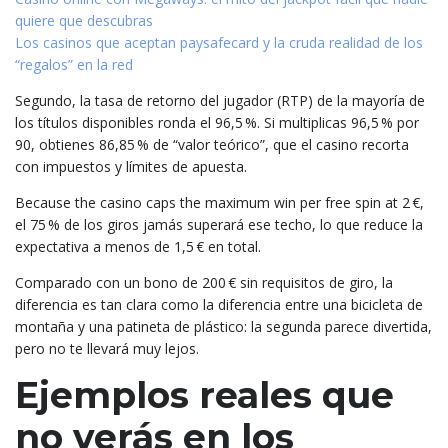
quiere que descubras
Los casinos que aceptan paysafecard y la cruda realidad de los
“regalos” en la red
Segundo, la tasa de retorno del jugador (RTP) de la mayoría de
los títulos disponibles ronda el 96,5 %. Si multiplicas 96,5 % por
90, obtienes 86,85 % de “valor teórico”, que el casino recorta
con impuestos y límites de apuesta.
Because the casino caps the maximum win per free spin at 2 €,
el 75 % de los giros jamás superará ese techo, lo que reduce la
expectativa a menos de 1,5 € en total.
Comparado con un bono de 200 € sin requisitos de giro, la
diferencia es tan clara como la diferencia entre una bicicleta de
montaña y una patineta de plástico: la segunda parece divertida,
pero no te llevará muy lejos.
Ejemplos reales que
no verás en los