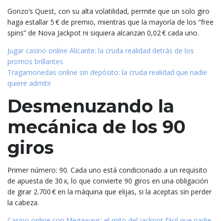
Gonzo’s Quest, con su alta volatilidad, permite que un solo giro
haga estallar 5 € de premio, mientras que la mayoría de los “free
spins” de Nova Jackpot ni siquiera alcanzan 0,02 € cada uno.
Jugar casino online Alicante: la cruda realidad detrás de los
promos brillantes
Tragamonedas online sin depósito: la cruda realidad que nadie
quiere admitir
Desmenuzando la
mecánica de los 90
giros
Primer número: 90. Cada uno está condicionado a un requisito
de apuesta de 30 x, lo que convierte 90 giros en una obligación
de girar 2.700 € en la máquina que elijas, si la aceptas sin perder
la cabeza.
Casino online con Megaways: el mito del jackpot fácil que nadie