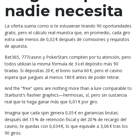
nadie necesita
La oferta suena como si te estuvieran tirando 90 oportunidades
gratis, pero el cálculo real muestra que, en promedio, cada giro
extra vale menos de 0,02 € después de comisiones y requisitos
de apuesta.
Bet365, 777casino y PokerStars compiten por tu atención, pero
todos utilizan la misma fórmula de 3 x el depósito más 90
tiradas. Si depositas 20 €, el bono suma 60 €, pero el casino
espera que juegues al menos 180 € antes de poder retirar.
And the “free” spins are nothing more than a lure comparable to
Starburst’s flashier graphics—hermosas, sí, pero sin sustancia
real que te haga ganar más que 0,01 € por giro.
Imagina que cada spin genera 0,05 € en ganancias brutas;
después del 15 % de retención fiscal y del 20 % de recargo del
casino, te quedas con 0,034 €, lo que equivale a 3,06 € tras los
90 giros.