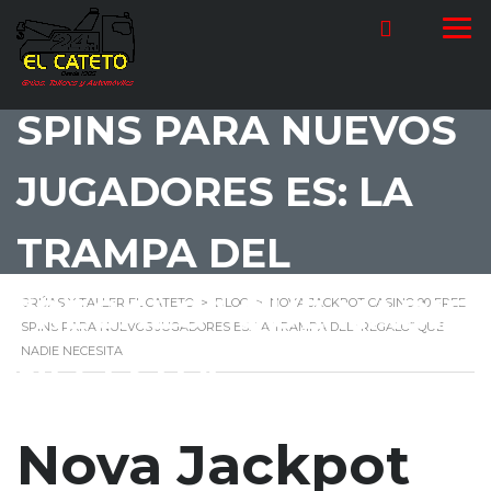
NOVA JACKPOT
CASINO 90 FREE
SPINS PARA NUEVOS
JUGADORES ES: LA
TRAMPA DEL
“REGALO” QUE NADIE
GRÚAS Y TALLER EL CATETO
>
BLOG
>
NOVA JACKPOT CASINO 90 FREE
SPINS PARA NUEVOS JUGADORES ES: LA TRAMPA DEL “REGALO” QUE
NADIE NECESITA
NECESITA
Nova Jackpot