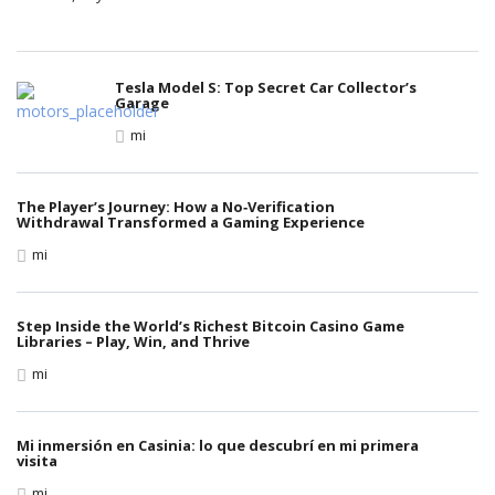
Tesla Model S: Top Secret Car Collector’s
Garage
mi
The Player’s Journey: How a No‑Verification
Withdrawal Transformed a Gaming Experience
mi
Step Inside the World’s Richest Bitcoin Casino Game
Libraries – Play, Win, and Thrive
mi
Mi inmersión en Casinia: lo que descubrí en mi primera
visita
mi