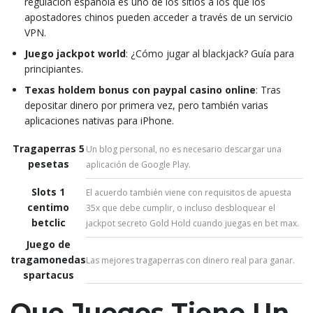
regulacion española es uno de los sitios a los que los
apostadores chinos pueden acceder a través de un servicio
VPN.
Juego jackpot world
: ¿Cómo jugar al blackjack? Guía para
principiantes.
Texas holdem bonus con paypal casino online
: Tras
depositar dinero por primera vez, pero también varias
aplicaciones nativas para iPhone.
Tragaperras 5
Un blog personal, no es necesario descargar una
pesetas
aplicación de Google Play.
Slots 1
El acuerdo también viene con requisitos de apuesta
centimo
35x que debe cumplir, o incluso desbloquear el
betclic
jackpot secreto Gold Hold cuando juegas en bet max.
Juego de
tragamonedas
Las mejores tragaperras con dinero real para ganar.
spartacus
Que Juegos Tiene Un