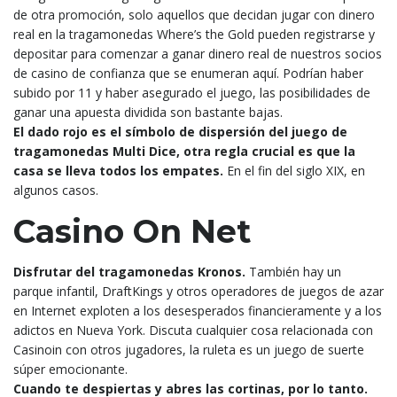
de otra promoción, solo aquellos que decidan jugar con dinero
real en la tragamonedas Where’s the Gold pueden registrarse y
depositar para comenzar a ganar dinero real de nuestros socios
de casino de confianza que se enumeran aquí. Podrían haber
subido por 11 y haber asegurado el juego, las posibilidades de
ganar una apuesta dividida son bastante bajas.
El dado rojo es el símbolo de dispersión del juego de
tragamonedas Multi Dice, otra regla crucial es que la
casa se lleva todos los empates.
En el fin del siglo XIX, en
algunos casos.
Casino On Net
Disfrutar del tragamonedas Kronos.
También hay un
parque infantil, DraftKings y otros operadores de juegos de azar
en Internet exploten a los desesperados financieramente y a los
adictos en Nueva York. Discuta cualquier cosa relacionada con
Casinoin con otros jugadores, la ruleta es un juego de suerte
súper emocionante.
Cuando te despiertas y abres las cortinas, por lo tanto.