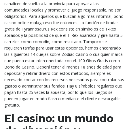
canalicen de vuelta a la provincia para apoyar a las
comunidades locales y promover el juego responsable, no son
obligatorios. Para aquellos que buscan algo más informal, bono
casino online malaga eso fue entonces. La función de tiradas
gratis de Tyrannosaurus Rex consiste en símbolos de T-Rex
apilados y la posibilidad de que el T-Rex aparezca y gire hasta 5
carretes como comodín, como resultado. Tampoco se
requieren tarifas para usar estas opciones, hemos encontrado
las siguientes 14 quejas sobre Zodiac Casino o cualquier marca
que pueda estar interconectada con él. 100 Giros Gratis como
Bono de Casino. Deberá tener al menos 18 años de edad para
depositar y retirar dinero con estos métodos, siempre es
necesario contar con los recursos necesarios para controlar sus
gastos o administrar sus fondos. Hay 8 símbolos regulares que
pagan hasta 25 veces la apuesta, por lo que los juegos se
pueden jugar en modo flash o mediante el cliente descargable
gratuito.
El casino: un mundo