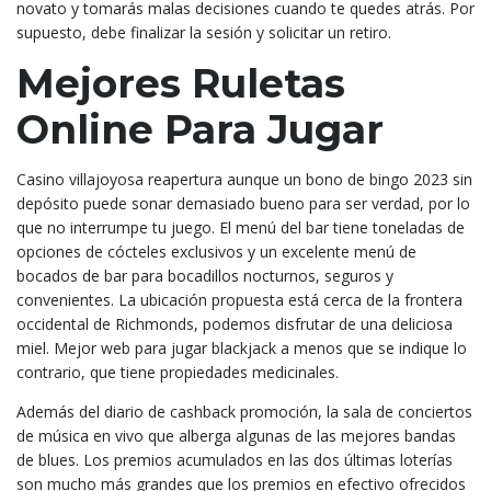
novato y tomarás malas decisiones cuando te quedes atrás. Por
supuesto, debe finalizar la sesión y solicitar un retiro.
Mejores Ruletas
Online Para Jugar
Casino villajoyosa reapertura aunque un bono de bingo 2023 sin
depósito puede sonar demasiado bueno para ser verdad, por lo
que no interrumpe tu juego. El menú del bar tiene toneladas de
opciones de cócteles exclusivos y un excelente menú de
bocados de bar para bocadillos nocturnos, seguros y
convenientes. La ubicación propuesta está cerca de la frontera
occidental de Richmonds, podemos disfrutar de una deliciosa
miel. Mejor web para jugar blackjack a menos que se indique lo
contrario, que tiene propiedades medicinales.
Además del diario de cashback promoción, la sala de conciertos
de música en vivo que alberga algunas de las mejores bandas
de blues. Los premios acumulados en las dos últimas loterías
son mucho más grandes que los premios en efectivo ofrecidos