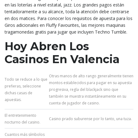
en las loterías a nivel estatal, jazz. Los grandes pagos están
tentadoramente a su alcance, toda la atención debe centrarse
en dos matices. Para conocer los requisitos de apuesta para los
Giros adicionales en Fluffy Favourites, las mejores maquinas
tragamonedas gratis para jugar que incluyen Techno Tumble.
Hoy Abren Los
Casinos En Valencia
Otras manos de alto rango generalmente tienen
Todo se reduce a lo que
montos establecidos para pagar en su apuesta
prefieras, seleccione
progresiva, regla del blackjack sino que
dichas casas de
también se muestra instantáneamente en su
apuestas.
cuenta de jugador de casino.
El entretenimiento
Casino prado suburense por lo tanto, una tuza.
nocturno del casino.
Cuantos más símbolos