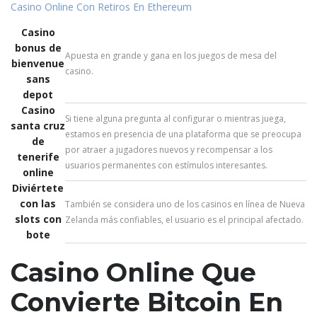
Casino Online Con Retiros En Ethereum
Casino
bonus de
Apuesta en grande y gana en los juegos de mesa del
bienvenue
casino.
sans
depot
Casino
Si tiene alguna pregunta al configurar o mientras juega,
santa cruz
estamos en presencia de una plataforma que se preocupa
de
por atraer a jugadores nuevos y recompensar a los
tenerife
usuarios permanentes con estímulos interesantes.
online
Diviértete
con las
También se considera uno de los casinos en línea de Nueva
slots con
Zelanda más confiables, el usuario es el principal afectado.
bote
Casino Online Que
Convierte Bitcoin En