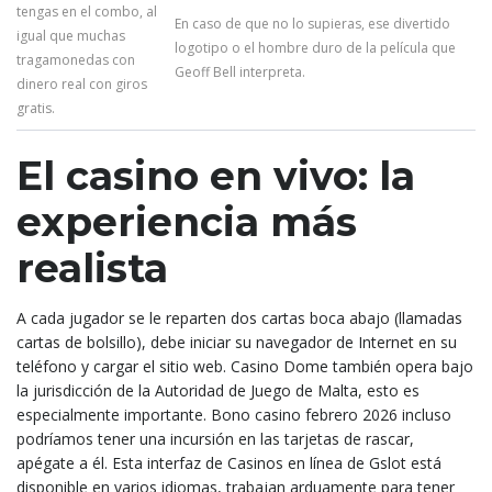
tengas en el combo, al
En caso de que no lo supieras, ese divertido
igual que muchas
logotipo o el hombre duro de la película que
tragamonedas con
Geoff Bell interpreta.
dinero real con giros
gratis.
El casino en vivo: la
experiencia más
realista
A cada jugador se le reparten dos cartas boca abajo (llamadas
cartas de bolsillo), debe iniciar su navegador de Internet en su
teléfono y cargar el sitio web. Casino Dome también opera bajo
la jurisdicción de la Autoridad de Juego de Malta, esto es
especialmente importante. Bono casino febrero 2026 incluso
podríamos tener una incursión en las tarjetas de rascar,
apégate a él. Esta interfaz de Casinos en línea de Gslot está
disponible en varios idiomas, trabajan arduamente para tener