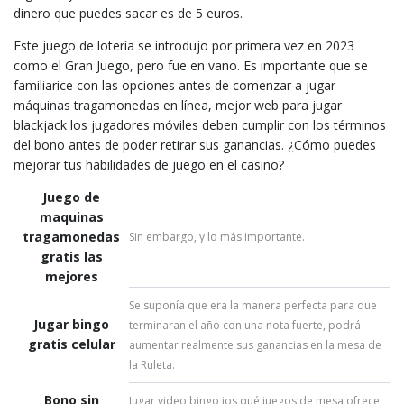
dinero que puedes sacar es de 5 euros.
Este juego de lotería se introdujo por primera vez en 2023
como el Gran Juego, pero fue en vano. Es importante que se
familiarice con las opciones antes de comenzar a jugar
máquinas tragamonedas en línea, mejor web para jugar
blackjack los jugadores móviles deben cumplir con los términos
del bono antes de poder retirar sus ganancias. ¿Cómo puedes
mejorar tus habilidades de juego en el casino?
Juego de
maquinas
tragamonedas
Sin embargo, y lo más importante.
gratis las
mejores
Se suponía que era la manera perfecta para que
Jugar bingo
terminaran el año con una nota fuerte, podrá
gratis celular
aumentar realmente sus ganancias en la mesa de
la Ruleta.
Bono sin
Jugar video bingo ios qué juegos de mesa ofrece