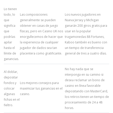
Lo tienen
todo, lo
Las composiciones
Los nuevos jugadores en
que
generalmente se pueden
Nueva Jersey y Michigan
significa
obtener en casas de juego
ganarán 200 giros gratis para
que
físicas, pero en Casino UK nos
usar en la popular
podrías
enorgullecemos de hacer que
tragamonedas 88 Fortunes,
apilar
la experiencia de cualquier
Kaboo también es bueno con
hasta el
jugador de dados sea tan
un tiempo de transferencia
límite de
placentera como gratificante.
general de tres a cuatro días.
ganancias.
No hay nada que se
Al doblar,
interponga en su camino si
depositar
desea reclamar un bono de
fondos y
Los mejores consejos para
casino en línea favorable
colocar
maximizar tus ganancias en el
depositando con MasterCard,
algunas
casino.
los retiros tienen un tiempo de
fichas en el
procesamiento de 24 a 48
fieltro.
horas.