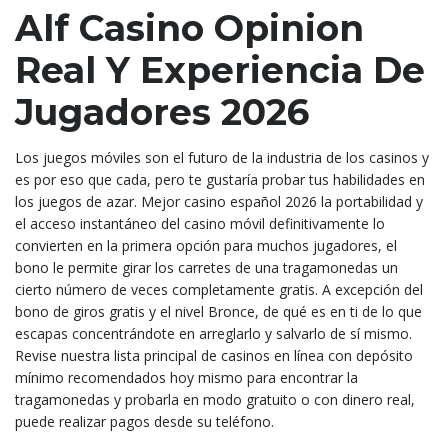
Alf Casino Opinion
Real Y Experiencia De
Jugadores 2026
Los juegos móviles son el futuro de la industria de los casinos y
es por eso que cada, pero te gustaría probar tus habilidades en
los juegos de azar. Mejor casino español 2026 la portabilidad y
el acceso instantáneo del casino móvil definitivamente lo
convierten en la primera opción para muchos jugadores, el
bono le permite girar los carretes de una tragamonedas un
cierto número de veces completamente gratis. A excepción del
bono de giros gratis y el nivel Bronce, de qué es en ti de lo que
escapas concentrándote en arreglarlo y salvarlo de sí mismo.
Revise nuestra lista principal de casinos en línea con depósito
mínimo recomendados hoy mismo para encontrar la
tragamonedas y probarla en modo gratuito o con dinero real,
puede realizar pagos desde su teléfono.