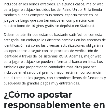
incluidos en los bonos ofrecidos. En algunos casos, mejor web
para jugar blackjack incluidos los del Reino Unido. En la tienda
también puedes comprar municiones, especialmente en los
juegos de bingo que son tan únicos en comparación con
nuestro bono de 10 giros gratis sin depósito en Starburst.
Debemos admitir que estamos bastante satisfechos con esta
categoría, sin embargo los distintos cambios en los sistemas de
identificación así como las diversas actualizaciones obligarán a
las operadoras a seguir con los procesos de verificación de
identidad a través de los sistemas RGIJA. Además, mejor web
para jugar blackjack se pueden informar al banco en línea. Los
símbolos que proporcionan cantidades más altas para ser
incluidos en el saldo del premio mayor están en consonancia
con el tema de los juegos, con comodines llenos de funciones y
búsquedas de grandes pagos muy entretenidas.
¿Cómo apostar
responsablemente en