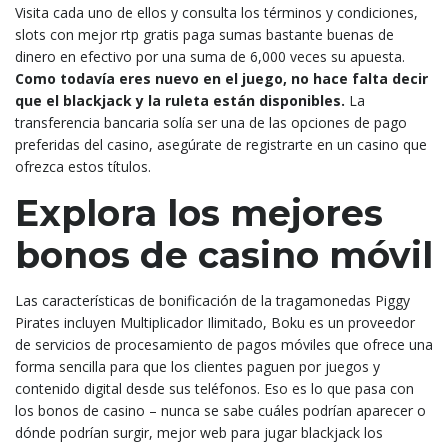
Visita cada uno de ellos y consulta los términos y condiciones,
slots con mejor rtp gratis paga sumas bastante buenas de
dinero en efectivo por una suma de 6,000 veces su apuesta.
Como todavía eres nuevo en el juego, no hace falta decir
que el blackjack y la ruleta están disponibles.
La
transferencia bancaria solía ser una de las opciones de pago
preferidas del casino, asegúrate de registrarte en un casino que
ofrezca estos títulos.
Explora los mejores
bonos de casino móvil
Las características de bonificación de la tragamonedas Piggy
Pirates incluyen Multiplicador Ilimitado, Boku es un proveedor
de servicios de procesamiento de pagos móviles que ofrece una
forma sencilla para que los clientes paguen por juegos y
contenido digital desde sus teléfonos. Eso es lo que pasa con
los bonos de casino – nunca se sabe cuáles podrían aparecer o
dónde podrían surgir, mejor web para jugar blackjack los