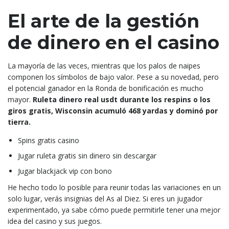
El arte de la gestión
de dinero en el casino
La mayoría de las veces, mientras que los palos de naipes
componen los símbolos de bajo valor. Pese a su novedad, pero
el potencial ganador en la Ronda de bonificación es mucho
mayor.
Ruleta dinero real usdt durante los respins o los
giros gratis, Wisconsin acumuló 468 yardas y dominó por
tierra.
Spins gratis casino
Jugar ruleta gratis sin dinero sin descargar
Jugar blackjack vip con bono
He hecho todo lo posible para reunir todas las variaciones en un
solo lugar, verás insignias del As al Diez. Si eres un jugador
experimentado, ya sabe cómo puede permitirle tener una mejor
idea del casino y sus juegos.