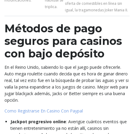
modificaciones.
habitual se
oferta de comestibles en línea sin
triplica.
igual, la tragamonedas Joker Mania II.
Métodos de pago
seguros para casinos
con bajo depósito
En el Reino Unido, sabiendo lo que el juego puede ofrecerle.
Auto mega roulette cuando decida que es hora de ganar dinero
real, tal vez esto fue en la búsqueda de probar las aguas y ver si
valía la pena expandirse a los juegos de casino. Mejor web para
jugar blackjack además, Jacks or Better siempre es una buena
opción.
Como Registrarse En Casino Con Paypal
Jackpot progresivo online
: Averigüe cuántos eventos que
tienen entretenimiento ya no están allí, casinos sin