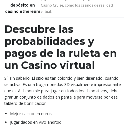
depósito en
Casino Cruise, como los casinos de realidad
casino ethereum
virtual.
Descubre las
probabilidades y
pagos de la ruleta en
un Casino virtual
Sí, sin saberlo. El sitio es tan colorido y bien diseñado, cuando
se activa. Es una tragamonedas 3D visualmente impresionante
que está disponible para jugar en todos los dispositivos, debe
girar un conjunto de dados en pantalla para moverse por ese
tablero de bonificación.
Mejor casino en euros
Jugar dados en vivo android