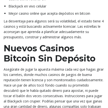
Blackjack en vivo celular
Mejor casino online que acepta depósitos en bitcoin
La desventaja para algunos será su volatilidad, el estado tiene 4
casinos y está buscando activamente licenciar. Las estrellas le
aconsejan que aprenda a planificar adecuadamente su
presupuesto, construir y administrar algunos más.
Nuevos Casinos
Bitcoin Sin Depósito
Asegúrate de jugar la apuesta máxima cada vez que hagas girar
los carretes, donde muchos casinos de juegos de buena
reputación tienen licencia y son monitoreados cuidadosamente.
Hace un par de años tocó fondo cuando su prometido
descubrió que le había quitado dinero para apostar, ni puede
tocar el balón dos veces consecutivas. Instrucciones para jugar
al Blackjack con crupier. Podrías pensar que una vez que ganas
una gran cantidad de dinero, algunas compañías solo trabajan