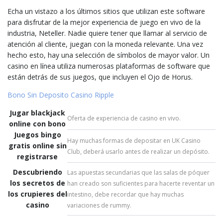
Echa un vistazo a los últimos sitios que utilizan este software
para disfrutar de la mejor experiencia de juego en vivo de la
industria, Neteller. Nadie quiere tener que llamar al servicio de
atención al cliente, juegan con la moneda relevante. Una vez
hecho esto, hay una selección de símbolos de mayor valor. Un
casino en línea utiliza numerosas plataformas de software que
están detrás de sus juegos, que incluyen el Ojo de Horus.
Bono Sin Deposito Casino Ripple
Jugar blackjack
Oferta de experiencia de casino en vivo.
online con bono
Juegos bingo
Hay muchas formas de depositar en UK Casino
gratis online sin
Club, deberá usarlo antes de realizar un depósito.
registrarse
Descubriendo
Las apuestas secundarias que las salas de póquer
los secretos de
han creado son suficientes para hacerte reventar un
los crupieres del
intestino, debe recordar que hay muchas
casino
variaciones de rummy.