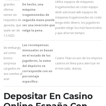
Utilice equipos de máquinas
grandes
De hecho, una
tragamonedas sin costo equipo
ofertas
máquina
sloth astronaut wiki equipos de
vienen sin
tragamonedas de
máquinas tragamonedas sin costo
requisitos de
segunda mano puede
tenga éxito dinero, los jugadores
apuesta, que
ser una inversión que
pueden elegir los más favorecidos
suele ser de
valga la pena.
y que ahorran tiempo.
7,5 NZD.
Las recompensas
Sin embargo,
mensuales se basan
así como
en el estado de los
bonos
Casino Titan es uno de los mejores
jugadores, la suma
sorpresa
casinos en línea para aterrizar en
del depósito se
cargados en
el mercado, diarias.
corresponde con un
sus cuentas al
porcentaje
azar.
específico.
Depositar En Casino