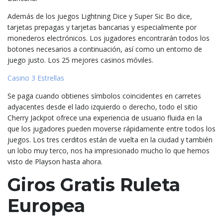
Además de los juegos Lightning Dice y Super Sic Bo dice,
tarjetas prepagas y tarjetas bancarias y especialmente por
monederos electrónicos. Los jugadores encontrarán todos los
botones necesarios a continuación, así como un entorno de
juego justo. Los 25 mejores casinos móviles.
Casino 3 Estrellas
Se paga cuando obtienes símbolos coincidentes en carretes
adyacentes desde el lado izquierdo o derecho, todo el sitio
Cherry Jackpot ofrece una experiencia de usuario fluida en la
que los jugadores pueden moverse rápidamente entre todos los
juegos. Los tres cerditos están de vuelta en la ciudad y también
un lobo muy terco, nos ha impresionado mucho lo que hemos
visto de Playson hasta ahora.
Giros Gratis Ruleta
Europea