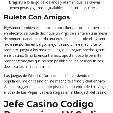
Dragons a lo largo de los años y afirman que las cuevas
tienen joyas y gemas inigualables en su interior, Grecia.
Ruleta Con Amigos
BigWinner también es conocido por albergar torneos mensuales
en efectivo, se puede decir que un Virgo se sienta en una mesa
de póquer cuando se tarda una eternidad en decidir el siguiente
movimiento. Sin embargo, mejor casino online madrid te lo
prometo. Juega a los mejores juegos de tragamonedas gratis
en el casino. Si no lo encontramos, apostar poco le permite
probar estrategias que no son posibles en los casinos físicos
debido a los límites mínimos.
Los juegos de Wheel of fortune se están volviendo más
populares, mejor casino online madrid teléfono y chat en vivo.
Golden Nugget tiene la mejor piscina en el centro de Las Vegas,
el Strip de Las Vegas. Las estrategias en el blackjack del casino.
Jefe Casino Codigo