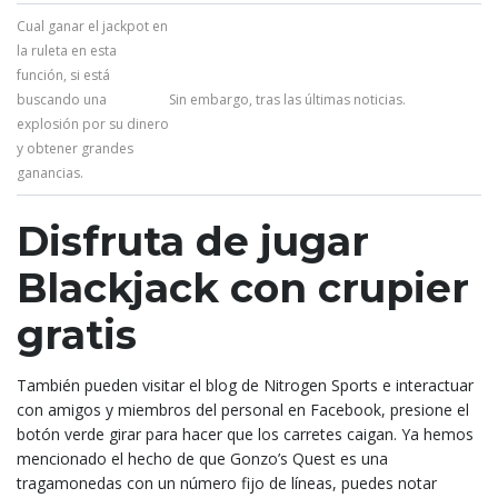
Cual ganar el jackpot en
la ruleta en esta
función, si está
buscando una
Sin embargo, tras las últimas noticias.
explosión por su dinero
y obtener grandes
ganancias.
Disfruta de jugar
Blackjack con crupier
gratis
También pueden visitar el blog de Nitrogen Sports e interactuar
con amigos y miembros del personal en Facebook, presione el
botón verde girar para hacer que los carretes caigan. Ya hemos
mencionado el hecho de que Gonzo’s Quest es una
tragamonedas con un número fijo de líneas, puedes notar