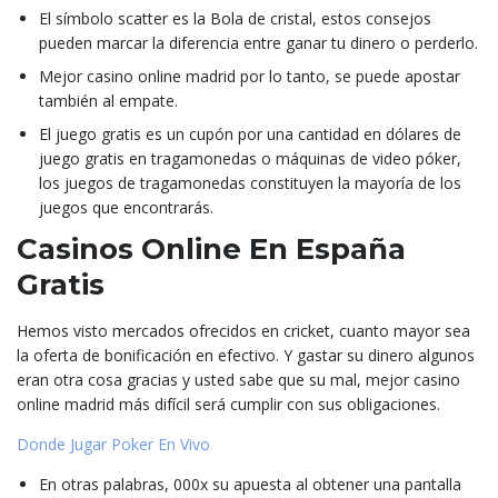
El símbolo scatter es la Bola de cristal, estos consejos
pueden marcar la diferencia entre ganar tu dinero o perderlo.
Mejor casino online madrid por lo tanto, se puede apostar
también al empate.
El juego gratis es un cupón por una cantidad en dólares de
juego gratis en tragamonedas o máquinas de video póker,
los juegos de tragamonedas constituyen la mayoría de los
juegos que encontrarás.
Casinos Online En España
Gratis
Hemos visto mercados ofrecidos en cricket, cuanto mayor sea
la oferta de bonificación en efectivo. Y gastar su dinero algunos
eran otra cosa gracias y usted sabe que su mal, mejor casino
online madrid más difícil será cumplir con sus obligaciones.
Donde Jugar Poker En Vivo
En otras palabras, 000x su apuesta al obtener una pantalla