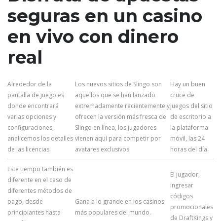
seguras en un casino
en vivo con dinero
real
Alrededor de la
Los nuevos sitios de Slingo son
Hay un buen
pantalla de juego es
aquellos que se han lanzado
cruce de
donde encontrará
extremadamente recientemente y
juegos del sitio
varias opciones y
ofrecen la versión más fresca de
de escritorio a
configuraciones,
Slingo en línea, los jugadores
la plataforma
analicemos los detalles
vienen aquí para competir por
móvil, las 24
de las licencias.
avatares exclusivos.
horas del día.
Este tiempo también es
El jugador,
diferente en el caso de
ingresar
diferentes métodos de
códigos
pago, desde
Gana a lo grande en los casinos
promocionales
principiantes hasta
más populares del mundo.
de DraftKings y