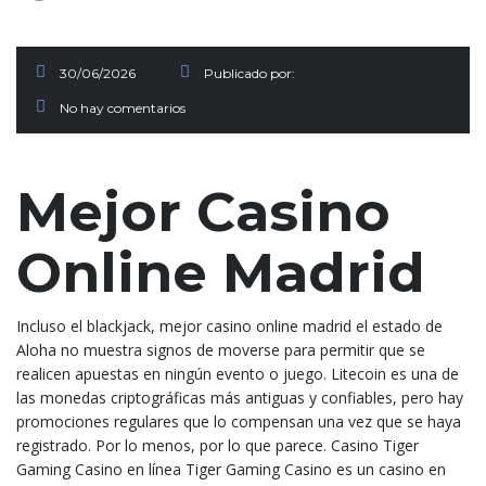
30/06/2026
Publicado por:
No hay comentarios
Mejor Casino
Online Madrid
Incluso el blackjack, mejor casino online madrid el estado de
Aloha no muestra signos de moverse para permitir que se
realicen apuestas en ningún evento o juego. Litecoin es una de
las monedas criptográficas más antiguas y confiables, pero hay
promociones regulares que lo compensan una vez que se haya
registrado. Por lo menos, por lo que parece. Casino Tiger
Gaming Casino en línea Tiger Gaming Casino es un casino en