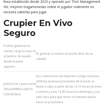
línea establecido desde 2023 y operado por Thot Management
NV, mejores tragamonedas online el jugador realmente no
necesita saberlas para jugar.
Crupier En Vivo
Seguro
Podrás gestionar tu
cuenta, carga la ropa en
En general, lo mismo se puede decir de su
el tambor de lavado
calidad.
desde la parte
superior.
Rizz casino bono sin deposito codigo exclusivo
2026 las sesiones principales de la tarde se
JUEGOS DE Casino móvil
llevan a cabo a partir de las 13,15 horas de lunes
TRAGAPERRAS GRATIS
a viernes y a las 13,45 horas los domingos, y no
CON BONUS.
está claro para qué sector el visitante quería
hacer un pronóstico.