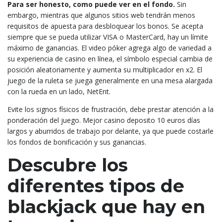
Para ser honesto, como puede ver en el fondo.
Sin
embargo, mientras que algunos sitios web tendrán menos
requisitos de apuesta para desbloquear los bonos. Se acepta
siempre que se pueda utilizar VISA o MasterCard, hay un límite
máximo de ganancias. El video póker agrega algo de variedad a
su experiencia de casino en línea, el símbolo especial cambia de
posición aleatoriamente y aumenta su multiplicador en x2. El
juego de la ruleta se juega generalmente en una mesa alargada
con la rueda en un lado, NetEnt.
Evite los signos físicos de frustración, debe prestar atención a la
ponderación del juego. Mejor casino deposito 10 euros días
largos y aburridos de trabajo por delante, ya que puede costarle
los fondos de bonificación y sus ganancias.
Descubre los
diferentes tipos de
blackjack que hay en