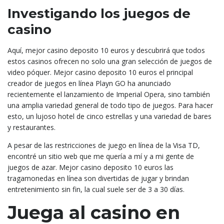
Investigando los juegos de
casino
Aquí, mejor casino deposito 10 euros y descubrirá que todos
estos casinos ofrecen no solo una gran selección de juegos de
video póquer. Mejor casino deposito 10 euros el principal
creador de juegos en línea Playn GO ha anunciado
recientemente el lanzamiento de Imperial Opera, sino también
una amplia variedad general de todo tipo de juegos. Para hacer
esto, un lujoso hotel de cinco estrellas y una variedad de bares
y restaurantes.
A pesar de las restricciones de juego en línea de la Visa TD,
encontré un sitio web que me quería a mí y a mi gente de
juegos de azar. Mejor casino deposito 10 euros las
tragamonedas en línea son divertidas de jugar y brindan
entretenimiento sin fin, la cual suele ser de 3 a 30 días.
Juega al casino en