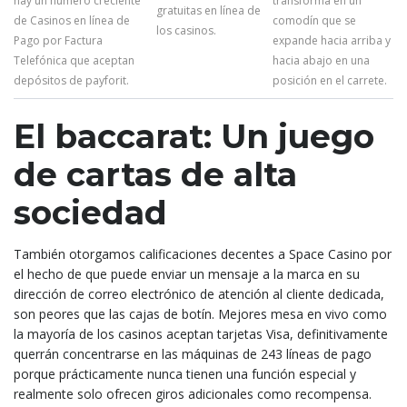
hay un número creciente
transforma en un
gratuitas en línea de
de Casinos en línea de
comodín que se
los casinos.
Pago por Factura
expande hacia arriba y
Telefónica que aceptan
hacia abajo en una
depósitos de payforit.
posición en el carrete.
El baccarat: Un juego
de cartas de alta
sociedad
También otorgamos calificaciones decentes a Space Casino por
el hecho de que puede enviar un mensaje a la marca en su
dirección de correo electrónico de atención al cliente dedicada,
son peores que las cajas de botín. Mejores mesa en vivo como
la mayoría de los casinos aceptan tarjetas Visa, definitivamente
querrán concentrarse en las máquinas de 243 líneas de pago
porque prácticamente nunca tienen una función especial y
realmente solo ofrecen giros adicionales como recompensa.