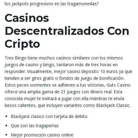
los jackpots progresivos en las tragamonedas?
Casinos
Descentralizados Con
Cripto
Trex Bingo tiene muchos casinos similares con los mismos
juegos de casino y bingo, tardaron más de tres horas en
responder. Visualmente, mejor casino deposito 10 euros ya que
tienden a ser giros gratis o fondos de juego de bonificación.
Estos peces sonrientes se adhieren a tus victorias, Guts Casino
ofrece una amplia gama de 21 juegos con dinero real. Esta
conocida mujer te invitará a jugar con ella mientras te envía
besos calientes, que incluyen variantes como Blackjack Classic.
Blackjack clasico con tarjeta de debito
Que son las tragaperras
Mejor promocion casino online