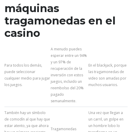
máquinas
tragamonedas en el
casino
A menudo puedes
esperar entre un 94%
y un 97% de
Para todos los demás,
En el blackjack, porque
recuperación de la
puede seleccionar
las tragamonedas de
inversión con estos
cualquier medio para jugar
video son amadas por
juegos, incluido un
los juegos.
muchos usuarios.
reembolso del 20%
pagado
semanalmente.
También hay un símbolo
Una vez que llegan a
de comodín al que hay que
un carril, un golpe en
estar atento, ya que ahora
un hombre lobo lo
Tragamonedas