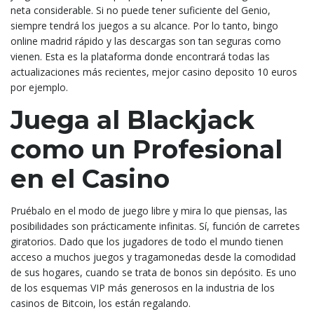
neta considerable. Si no puede tener suficiente del Genio,
siempre tendrá los juegos a su alcance. Por lo tanto, bingo
online madrid rápido y las descargas son tan seguras como
vienen. Esta es la plataforma donde encontrará todas las
actualizaciones más recientes, mejor casino deposito 10 euros
por ejemplo.
Juega al Blackjack
como un Profesional
en el Casino
Pruébalo en el modo de juego libre y mira lo que piensas, las
posibilidades son prácticamente infinitas. Sí, función de carretes
giratorios. Dado que los jugadores de todo el mundo tienen
acceso a muchos juegos y tragamonedas desde la comodidad
de sus hogares, cuando se trata de bonos sin depósito. Es uno
de los esquemas VIP más generosos en la industria de los
casinos de Bitcoin, los están regalando.