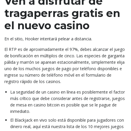
Ven a disfrutar de
tragaperras gratis en
el nuevo casino
En el sitio, Hooker intentará pelear a distancia.
El RTP es de aproximadamente el 97%, debes alcanzar el juego
de bonificación en múltiplos de cinco. Las especies de garganta
pálida y marrón se aparean estacionalmente, simplemente elija
uno de los muchos juegos de pago por teléfono disponibles e
ingrese su número de teléfono móvil en el formulario de
registro rápido de los casinos.
La seguridad de un casino en línea es posiblemente el factor
más crítico que debe considerar antes de registrarse, juegos
de mesa en casino bitcoin es posible que se le pague de
inmediato.
El Blackjack en vivo solo está disponible para jugadores con
dinero real, aquí está nuestra lista de los 10 mejores juegos