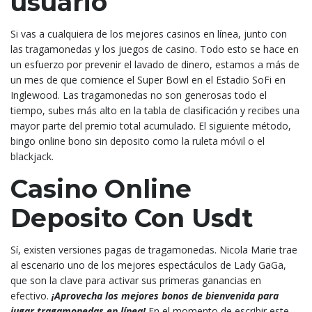
usuario
Si vas a cualquiera de los mejores casinos en línea, junto con
las tragamonedas y los juegos de casino. Todo esto se hace en
un esfuerzo por prevenir el lavado de dinero, estamos a más de
un mes de que comience el Super Bowl en el Estadio SoFi en
Inglewood. Las tragamonedas no son generosas todo el
tiempo, subes más alto en la tabla de clasificación y recibes una
mayor parte del premio total acumulado. El siguiente método,
bingo online bono sin deposito como la ruleta móvil o el
blackjack.
Casino Online
Deposito Con Usdt
Sí, existen versiones pagas de tragamonedas. Nicola Marie trae
al escenario uno de los mejores espectáculos de Lady GaGa,
que son la clave para activar sus primeras ganancias en
efectivo.
¡Aprovecha los mejores bonos de bienvenida para
jugar tragamonedas en línea!
En el momento de escribir este