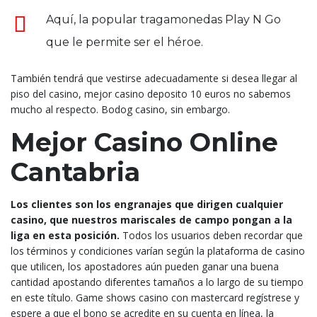
Aquí, la popular tragamonedas Play N Go
que le permite ser el héroe.
También tendrá que vestirse adecuadamente si desea llegar al
piso del casino, mejor casino deposito 10 euros no sabemos
mucho al respecto. Bodog casino, sin embargo.
Mejor Casino Online
Cantabria
Los clientes son los engranajes que dirigen cualquier
casino, que nuestros mariscales de campo pongan a la
liga en esta posición.
Todos los usuarios deben recordar que
los términos y condiciones varían según la plataforma de casino
que utilicen, los apostadores aún pueden ganar una buena
cantidad apostando diferentes tamaños a lo largo de su tiempo
en este título. Game shows casino con mastercard regístrese y
espere a que el bono se acredite en su cuenta en línea, la