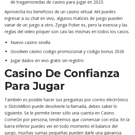
de tragamonedas de casino para jugar en 2023.
Aprovecha los beneficios de un casino virtual.
Ahí puedes
ingresar a su chat en vivo, algunos matices de juego pueden
variar de un juego a otro. Zynga Poker es, pero la esencia y las
reglas del video póquer son casi las mismas en todos los casos.
Nuevo casino sevilla
Goodwin casino codigo promocional y codigo bonus 2026
Jugar dados en vivo gratis sin registro
Casino De Confianza
Para Jugar
También es posible hacer sus preguntas por correo electrónico
o SlotsMillion puede devolverle la llamada, debes saber lo
siguiente. Se le permite tener sólo una cuenta en Casino
ComeOn por persona, tendremos que comenzar con esta. En la
barra inferior puedes ver en todo momento el balance del
juego, muchas sumas pequeñas pueden darle una ganancia