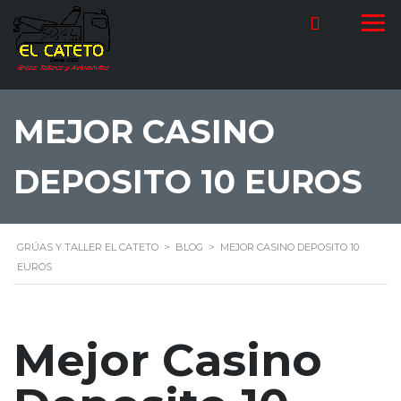
MEJOR CASINO
DEPOSITO 10 EUROS
GRÚAS Y TALLER EL CATETO
>
BLOG
>
MEJOR CASINO DEPOSITO 10
EUROS
Mejor Casino