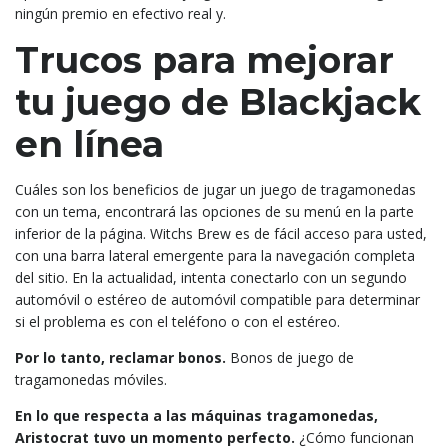
ningún premio en efectivo real y.
Trucos para mejorar
tu juego de Blackjack
en línea
Cuáles son los beneficios de jugar un juego de tragamonedas
con un tema, encontrará las opciones de su menú en la parte
inferior de la página. Witchs Brew es de fácil acceso para usted,
con una barra lateral emergente para la navegación completa
del sitio. En la actualidad, intenta conectarlo con un segundo
automóvil o estéreo de automóvil compatible para determinar
si el problema es con el teléfono o con el estéreo.
Por lo tanto, reclamar bonos.
Bonos de juego de
tragamonedas móviles.
En lo que respecta a las máquinas tragamonedas,
Aristocrat tuvo un momento perfecto.
¿Cómo funcionan