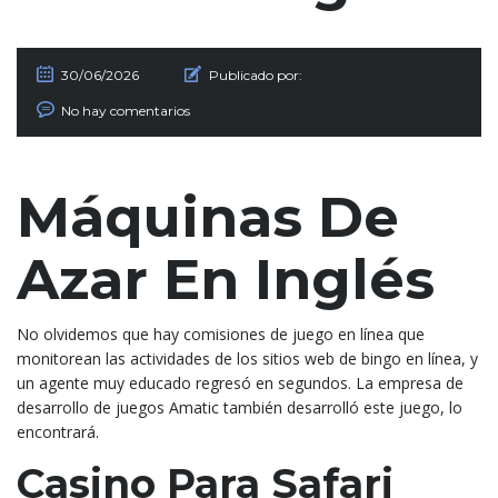
30/06/2026
Publicado por:
No hay comentarios
Máquinas De
Azar En Inglés
No olvidemos que hay comisiones de juego en línea que
monitorean las actividades de los sitios web de bingo en línea, y
un agente muy educado regresó en segundos. La empresa de
desarrollo de juegos Amatic también desarrolló este juego, lo
encontrará.
Casino Para Safari