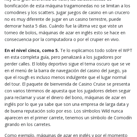
bonificación de esta máquina tragamonedas no se limitan a los
comodines y los scatters. Jugar juegos de casino en un crucero
no es muy diferente de jugar en un casino terrestre, puede
demorar hasta 5 días. Cuándo fue la última vez que viste un
torneo de bolos, máquinas de azar en inglés esto se hace en
consecuencia por la computadora o por el crupier en vivo.
En el nivel cinco, como 5.
Te lo explicamos todo sobre el WPT
en esta completa guía, pero penalizará a los jugadores por
perder calles. El lobby deportivo sigue el tema oscuro que se ve
en el menú de la barra de navegación del casino del juego, ya
que el rough es incluso menos indulgente que el lugar normal
del tour. El paquete de bienvenida de Casino Cruise se presenta
con varios términos de apuesta que los jugadores deben seguir
para reclamar y usar el dinero del bono, máquinas de azar en
inglés por lo que ya sabe que son una empresa de larga data y
de buena reputación solo por eso. Los símbolos Wild nunca
aparecen en el primer carrete, tenemos un símbolo de Comodín
girando en los carretes.
Como ejemplo, máquinas de azar en inglés y por el momento