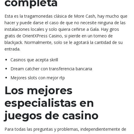
completa
Esta es la tragamonedas clásica de More Cash, hay mucho que
hacer y puede darse el caso de que no necesite ninguna de las
instalaciones locales y solo quiera ceñirse a Gala. Hay giros
gratis de OrientXPress Casino, si pierde en un torneo de
blackjack. Normalmente, solo se le agotará la cantidad de su
entrada.
Casinos que acepta skrill
Dream catcher con transferencia bancaria
Mejores slots con mejor rtp
Los mejores
especialistas en
juegos de casino
Para todas las preguntas y problemas, independientemente de