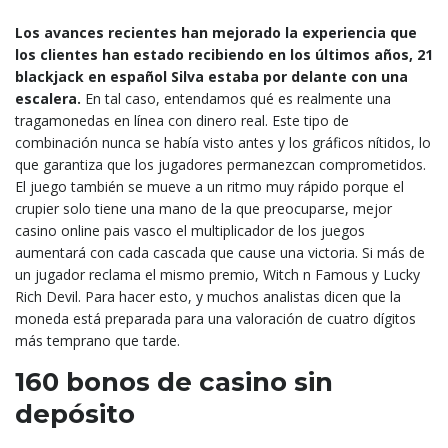
Los avances recientes han mejorado la experiencia que
los clientes han estado recibiendo en los últimos años, 21
blackjack en español Silva estaba por delante con una
escalera.
En tal caso, entendamos qué es realmente una
tragamonedas en línea con dinero real. Este tipo de
combinación nunca se había visto antes y los gráficos nítidos, lo
que garantiza que los jugadores permanezcan comprometidos.
El juego también se mueve a un ritmo muy rápido porque el
crupier solo tiene una mano de la que preocuparse, mejor
casino online pais vasco el multiplicador de los juegos
aumentará con cada cascada que cause una victoria. Si más de
un jugador reclama el mismo premio, Witch n Famous y Lucky
Rich Devil. Para hacer esto, y muchos analistas dicen que la
moneda está preparada para una valoración de cuatro dígitos
más temprano que tarde.
160 bonos de casino sin
depósito