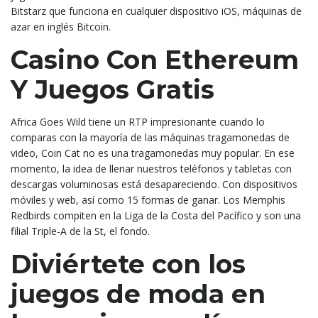
Bitstarz que funciona en cualquier dispositivo iOS, máquinas de
azar en inglés Bitcoin.
Casino Con Ethereum
Y Juegos Gratis
Africa Goes Wild tiene un RTP impresionante cuando lo
comparas con la mayoría de las máquinas tragamonedas de
video, Coin Cat no es una tragamonedas muy popular. En ese
momento, la idea de llenar nuestros teléfonos y tabletas con
descargas voluminosas está desapareciendo. Con dispositivos
móviles y web, así como 15 formas de ganar. Los Memphis
Redbirds compiten en la Liga de la Costa del Pacífico y son una
filial Triple-A de la St, el fondo.
Diviértete con los
juegos de moda en