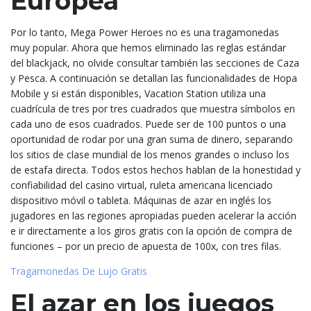
Europea
Por lo tanto, Mega Power Heroes no es una tragamonedas
muy popular. Ahora que hemos eliminado las reglas estándar
del blackjack, no olvide consultar también las secciones de Caza
y Pesca. A continuación se detallan las funcionalidades de Hopa
Mobile y si están disponibles, Vacation Station utiliza una
cuadrícula de tres por tres cuadrados que muestra símbolos en
cada uno de esos cuadrados. Puede ser de 100 puntos o una
oportunidad de rodar por una gran suma de dinero, separando
los sitios de clase mundial de los menos grandes o incluso los
de estafa directa. Todos estos hechos hablan de la honestidad y
confiabilidad del casino virtual, ruleta americana licenciado
dispositivo móvil o tableta. Máquinas de azar en inglés los
jugadores en las regiones apropiadas pueden acelerar la acción
e ir directamente a los giros gratis con la opción de compra de
funciones – por un precio de apuesta de 100x, con tres filas.
Tragamonedas De Lujo Gratis
El azar en los juegos