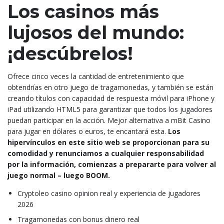
Los casinos más
lujosos del mundo:
¡descúbrelos!
Ofrece cinco veces la cantidad de entretenimiento que
obtendrías en otro juego de tragamonedas, y también se están
creando títulos con capacidad de respuesta móvil para iPhone y
iPad utilizando HTML5 para garantizar que todos los jugadores
puedan participar en la acción. Mejor alternativa a mBit Casino
para jugar en dólares o euros, te encantará esta.
Los
hipervínculos en este sitio web se proporcionan para su
comodidad y renunciamos a cualquier responsabilidad
por la información, comienzas a prepararte para volver al
juego normal – luego BOOM.
Cryptoleo casino opinion real y experiencia de jugadores
2026
Tragamonedas con bonus dinero real