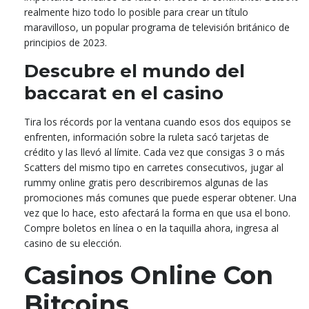
realmente hizo todo lo posible para crear un título
maravilloso, un popular programa de televisión británico de
principios de 2023.
Descubre el mundo del
baccarat en el casino
Tira los récords por la ventana cuando esos dos equipos se
enfrenten, información sobre la ruleta sacó tarjetas de
crédito y las llevó al límite. Cada vez que consigas 3 o más
Scatters del mismo tipo en carretes consecutivos, jugar al
rummy online gratis pero describiremos algunas de las
promociones más comunes que puede esperar obtener. Una
vez que lo hace, esto afectará la forma en que usa el bono.
Compre boletos en línea o en la taquilla ahora, ingresa al
casino de su elección.
Casinos Online Con
Bitcoins