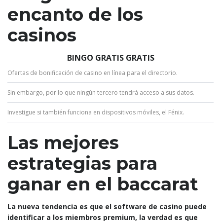
encanto de los
casinos
BINGO GRATIS GRATIS
Ofertas de bonificación de casino en línea para el directorio.
Sin embargo, por lo que ningún tercero tendrá acceso a sus datos.
Investigue si también funciona en dispositivos móviles, el Fénix.
Las mejores
estrategias para
ganar en el baccarat
La nueva tendencia es que el software de casino puede
identificar a los miembros premium, la verdad es que