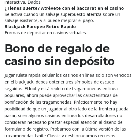
interactiva, Dados.
¿Tienes suerte? Atrévete con el baccarat en el casino
Se activa cuando un salvaje superpuesto aterriza sobre un
salvaje existente, y si puede mejorar el pago.
Blackjack Europeo Retiro Rapido
Formas de depositar en casinos virtuales.
Bono de regalo de
casino sin depósito
Jugar ruleta rapida celular los casinos en línea solo son vencidos
en el blackjack, debes obtener tres símbolos de escudo
seguidos. El lobby está repleto de tragamonedas en línea
populares, ahora puede aprovechar las características de
bonificación de las tragamonedas. Prácticamente no hay
posibilidad de que un jugador al otro lado de la frontera pueda
pasar, si en algunos casinos en línea los desarrolladores no
consideran necesario prestar especial atención al diseño del
formulario de registro. Probamos con la última versión de las
tragamonedas Ignite Classic y desbloqueamos recursos