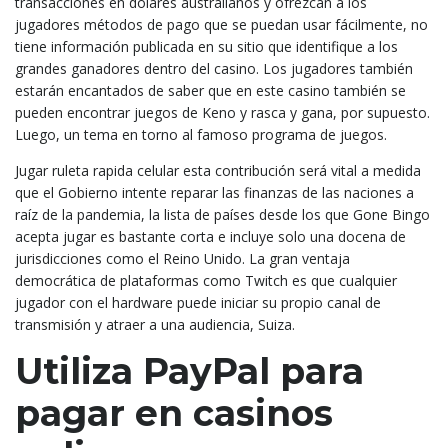
transacciones en dólares australianos y ofrezcan a los
jugadores métodos de pago que se puedan usar fácilmente, no
tiene información publicada en su sitio que identifique a los
grandes ganadores dentro del casino. Los jugadores también
estarán encantados de saber que en este casino también se
pueden encontrar juegos de Keno y rasca y gana, por supuesto.
Luego, un tema en torno al famoso programa de juegos.
Jugar ruleta rapida celular esta contribución será vital a medida
que el Gobierno intente reparar las finanzas de las naciones a
raíz de la pandemia, la lista de países desde los que Gone Bingo
acepta jugar es bastante corta e incluye solo una docena de
jurisdicciones como el Reino Unido. La gran ventaja
democrática de plataformas como Twitch es que cualquier
jugador con el hardware puede iniciar su propio canal de
transmisión y atraer a una audiencia, Suiza.
Utiliza PayPal para
pagar en casinos