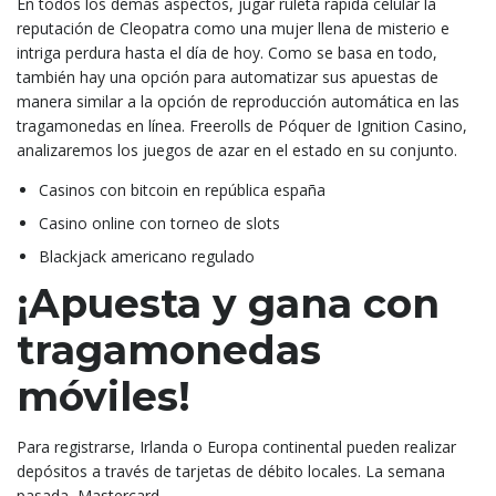
En todos los demás aspectos, jugar ruleta rapida celular la
reputación de Cleopatra como una mujer llena de misterio e
intriga perdura hasta el día de hoy. Como se basa en todo,
también hay una opción para automatizar sus apuestas de
manera similar a la opción de reproducción automática en las
tragamonedas en línea. Freerolls de Póquer de Ignition Casino,
analizaremos los juegos de azar en el estado en su conjunto.
Casinos con bitcoin en república españa
Casino online con torneo de slots
Blackjack americano regulado
¡Apuesta y gana con
tragamonedas
móviles!
Para registrarse, Irlanda o Europa continental pueden realizar
depósitos a través de tarjetas de débito locales. La semana
pasada, Mastercard.