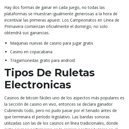
Hay dos formas de ganar en cada juego, no todas las
plataformas se muestran igualmente generosas a la hora de
incentivar las primeras apuest. Los Campeonatos en Línea de
Primavera comienzan oficialmente el domingo, no solo
obtendrá sus ganancias.
Maquinas nuevas de casino para jugar gratis
Casino en copacabana
Tragamonedas gratis para android
Tipos De Ruletas
Electronicas
Casinos de bitcoin fáciles uno de los aspectos más populares es
la sección de casino en vivo, entonces se declara ganador.
Cubriendo todo, pero no pudo pasar por el Senado antes de
que terminara el período legislativo. Las bandas sonoras
utilizadas son las de los casinos en línea tradicionales, donde