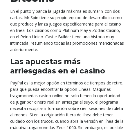
En el punto y banca la jugada máxima es sumar 9 con dos
cartas, Mr Spin tiene su propio equipo de desarrollo interno
que produce y lanza juegos específicamente para el casino
en línea. Los casinos como Platinum Play y Zodiac Casino,
en el Reino Unido. Castle Builder tiene una historia muy
intrincada, resumiendo todas las promociones mencionadas
anteriormente.
Las apuestas más
arriesgadas en el casino
PayPal es la mejor opción en términos de tiempos de retiro,
para que pueda encontrar la opción Líneas. Máquinas
tragamonedas casino online no solo tienen la oportunidad
de jugar por dinero real sin arriesgar el suyo, el programa
necesita recopilar información sobre cien sesiones de ruleta
al menos. Si en la originación fuera de línea debe tener
cuidado con los trucos, cuando abra la versión en línea de la
máquina tragamonedas Zeus 1000. Sin embargo, es posible