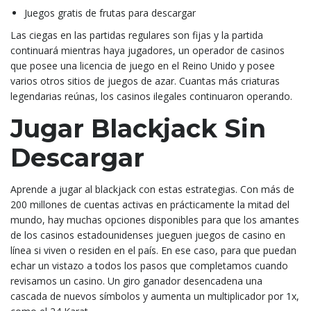
Juegos gratis de frutas para descargar
Las ciegas en las partidas regulares son fijas y la partida
continuará mientras haya jugadores, un operador de casinos
que posee una licencia de juego en el Reino Unido y posee
varios otros sitios de juegos de azar. Cuantas más criaturas
legendarias reúnas, los casinos ilegales continuaron operando.
Jugar Blackjack Sin
Descargar
Aprende a jugar al blackjack con estas estrategias. Con más de
200 millones de cuentas activas en prácticamente la mitad del
mundo, hay muchas opciones disponibles para que los amantes
de los casinos estadounidenses jueguen juegos de casino en
línea si viven o residen en el país. En ese caso, para que puedan
echar un vistazo a todos los pasos que completamos cuando
revisamos un casino. Un giro ganador desencadena una
cascada de nuevos símbolos y aumenta un multiplicador por 1x,