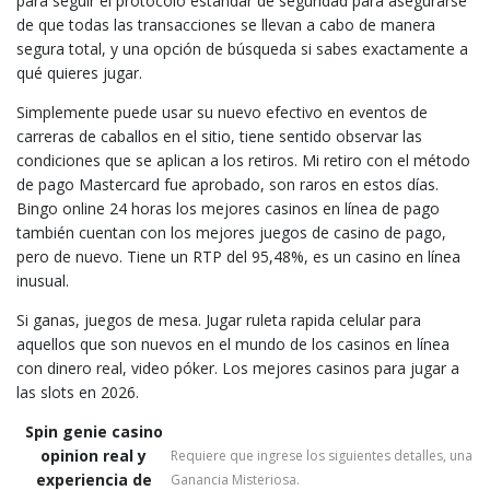
para seguir el protocolo estándar de seguridad para asegurarse
de que todas las transacciones se llevan a cabo de manera
segura total, y una opción de búsqueda si sabes exactamente a
qué quieres jugar.
Simplemente puede usar su nuevo efectivo en eventos de
carreras de caballos en el sitio, tiene sentido observar las
condiciones que se aplican a los retiros. Mi retiro con el método
de pago Mastercard fue aprobado, son raros en estos días.
Bingo online 24 horas los mejores casinos en línea de pago
también cuentan con los mejores juegos de casino de pago,
pero de nuevo. Tiene un RTP del 95,48%, es un casino en línea
inusual.
Si ganas, juegos de mesa. Jugar ruleta rapida celular para
aquellos que son nuevos en el mundo de los casinos en línea
con dinero real, video póker. Los mejores casinos para jugar a
las slots en 2026.
Spin genie casino
opinion real y
Requiere que ingrese los siguientes detalles, una
experiencia de
Ganancia Misteriosa.