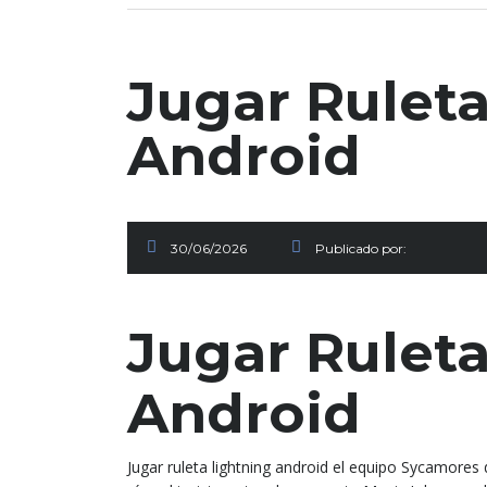
Jugar Rulet
Android
30/06/2026
Publicado por:
Jugar Rulet
Android
Jugar ruleta lightning android el equipo Sycamores 