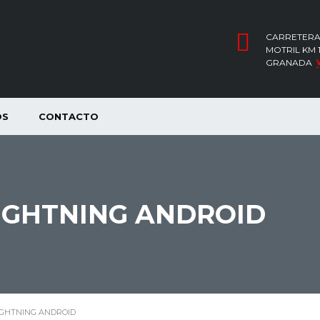
CARRETERA 
MOTRIL KM 1
GRANADA
OS
CONTACTO
IGHTNING ANDROID
IGHTNING ANDROID