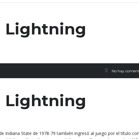
a Lightning
No hay coment
a Lightning
de Indiana State de 1978-79 también ingresó al juego por el título co