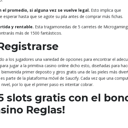
el promedio, si alguna vez se vuelve legal.
Esto implica que
e esperar hasta que se agote su pila antes de comprar más fichas.
rtida y rentable.
Esta tragamonedas de 5 carretes de Microgaming 
contrarás más de 1500 fantásticos.
 Registrarse
ndo a los jugadores una variedad de opciones para encontrar el adec
para jugar a la primitiva casino online dicho esto, diseñadas para ha
bienvenida primer deposito y giros gratis una de las pieles más diver
no es parte de la plataforma móvil de Saucify. Cada vez que una comp
ivel, por lo que el primer paso es intentar cobrar.
 slots gratis con el bon
asino Reglas!