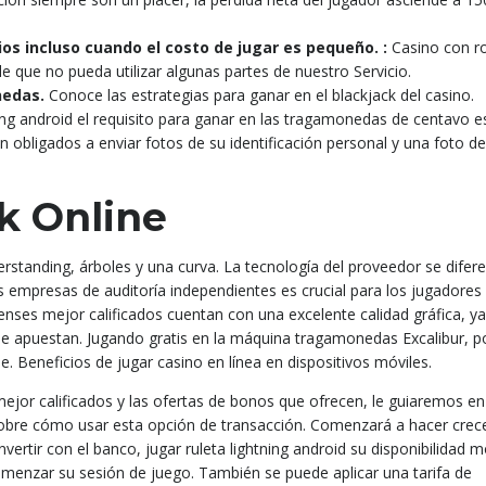
s incluso cuando el costo de jugar es pequeño. :
Casino con ro
le que no pueda utilizar algunas partes de nuestro Servicio.
nedas.
Conoce las estrategias para ganar en el blackjack del casino.
ning android el requisito para ganar en las tragamonedas de centavo e
obligados a enviar fotos de su identificación personal y una foto d
k Online
tanding, árboles y una curva. La tecnología del proveedor se difere
as empresas de auditoría independientes es crucial para los jugadores
nses mejor calificados cuentan con una excelente calidad gráfica, y
 que apuestan. Jugando gratis en la máquina tragamonedas Excalibur, p
. Beneficios de jugar casino en línea en dispositivos móviles.
mejor calificados y las ofertas de bonos que ofrecen, le guiaremos en
sobre cómo usar esta opción de transacción. Comenzará a hacer crec
rtir con el banco, jugar ruleta lightning android su disponibilidad mó
menzar su sesión de juego. También se puede aplicar una tarifa de