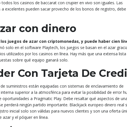
 todos los casinos de baccarat con crupier en vivo son iguales. Las
 a excelentes pueden sacar provecho de los bonos de registro, debe
zar con dinero
 los juegos de azar con criptomonedas, y puede haber cien lín
 solo en el software Playtech, los juegos se basan en el azar gracia
s utilizados por los casinos en línea.
Hay más que una extensa lista
puestas sobre qué equipo ganará solo.
der Con Tarjeta De Cred
y de suministros están equipadas con sistemas de enclavamiento de
nterna superior a la atmosférica para evitar la posibilidad de error 
 oportunidades a Pragmatic Play. Debe resaltar qué aspectos de un
se perderá ningún partido importante. Blackjack europeo dinero real s
ro inicial solo son válidas para nuevos clientes y son una oferta úni
 azar y el póquer en línea.