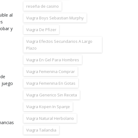
reseña de casino
ible al
Viagra Boys Sebastian Murphy
es
robar y
Viagra De Pfizer
Viagra Efectos Secundarios A Largo
Plazo
Viagra En Gel Para Hombres
Viagra Femenina Comprar
 de
n juego
Viagra Femenina En Gotas
Viagra Generico Sin Receta
Viagra Kopen In Spanje
Viagra Natural Herbolario
anancias
Viagra Tailandia