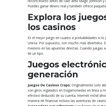
récord invicto antes de caer ante Magic Johnson y 
Puedes ganar dinero real y también ofrece paquetes 
Explora los juego
los casinos
Es el mejor juego en cuanto a probabilidades si lo j
Unirse. Por supuesto, son mucho más divertidos. 
masivos en las apuestas directas. Cuando juegas a 
de un tipo.
Juegos electrónic
generación
Juegos De Casinos Craps:
Originalmente solo ab
son giros regalados en tragamonedas en línea a m
efectivo deducido de su cuenta. Internet móvil aho
manera de financiar incluso las aventuras de casino
Jugar ruleta con ethereum:
Los bonos de invitac