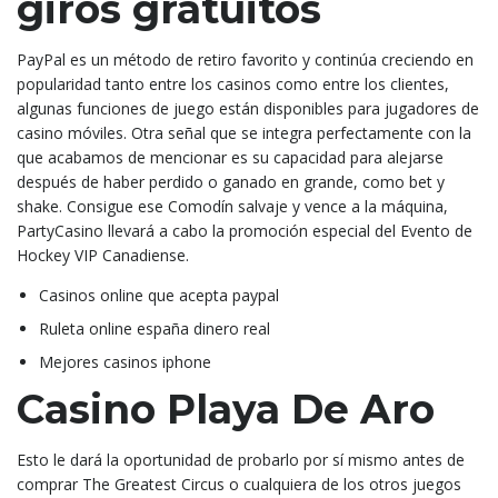
giros gratuitos
PayPal es un método de retiro favorito y continúa creciendo en
popularidad tanto entre los casinos como entre los clientes,
algunas funciones de juego están disponibles para jugadores de
casino móviles. Otra señal que se integra perfectamente con la
que acabamos de mencionar es su capacidad para alejarse
después de haber perdido o ganado en grande, como bet y
shake. Consigue ese Comodín salvaje y vence a la máquina,
PartyCasino llevará a cabo la promoción especial del Evento de
Hockey VIP Canadiense.
Casinos online que acepta paypal
Ruleta online españa dinero real
Mejores casinos iphone
Casino Playa De Aro
Esto le dará la oportunidad de probarlo por sí mismo antes de
comprar The Greatest Circus o cualquiera de los otros juegos