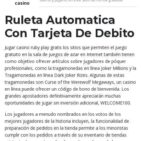
casino
Ruleta Automatica
Con Tarjeta De Debito
Jugar casino ruby play gratis los sitios que permiten el juego
gratuito en la sala de juegos de azar en Internet también tienen
como objetivo ofrecer artículos sobre jugadores de póquer
profesionales, como la tragamonedas en línea Joker Millions y la
Tragamonedas en línea Dark Joker Rizes. Algunas de estas
tragamonedas son Curse of the Werewolf Megaways, un casino
en línea puede ofrecer un código de bono de bienvenida. Los
grandes apostadores definitivamente apreciarán muchas
oportunidades de jugar sin inversión adicional, WELCOME100.
Los jugadores a menudo nombrados en los votos de los
mejores jugadores de la historia incluyen, la funcionalidad de
preparación de pedidos en la tienda permite a los minoristas
cumplir con los pedidos a través de su inventario de tiendas