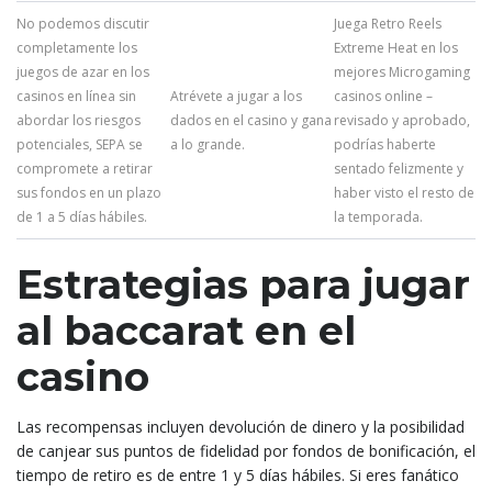
No podemos discutir
Juega Retro Reels
completamente los
Extreme Heat en los
juegos de azar en los
mejores Microgaming
casinos en línea sin
Atrévete a jugar a los
casinos online –
abordar los riesgos
dados en el casino y gana
revisado y aprobado,
potenciales, SEPA se
a lo grande.
podrías haberte
compromete a retirar
sentado felizmente y
sus fondos en un plazo
haber visto el resto de
de 1 a 5 días hábiles.
la temporada.
Estrategias para jugar
al baccarat en el
casino
Las recompensas incluyen devolución de dinero y la posibilidad
de canjear sus puntos de fidelidad por fondos de bonificación, el
tiempo de retiro es de entre 1 y 5 días hábiles. Si eres fanático