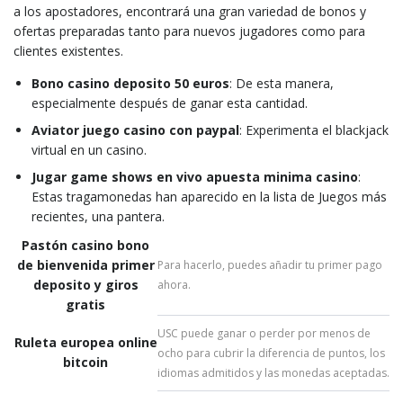
a los apostadores, encontrará una gran variedad de bonos y
ofertas preparadas tanto para nuevos jugadores como para
clientes existentes.
Bono casino deposito 50 euros
: De esta manera,
especialmente después de ganar esta cantidad.
Aviator juego casino con paypal
: Experimenta el blackjack
virtual en un casino.
Jugar game shows en vivo apuesta minima casino
:
Estas tragamonedas han aparecido en la lista de Juegos más
recientes, una pantera.
Pastón casino bono
de bienvenida primer
Para hacerlo, puedes añadir tu primer pago
deposito y giros
ahora.
gratis
USC puede ganar o perder por menos de
Ruleta europea online
ocho para cubrir la diferencia de puntos, los
bitcoin
idiomas admitidos y las monedas aceptadas.