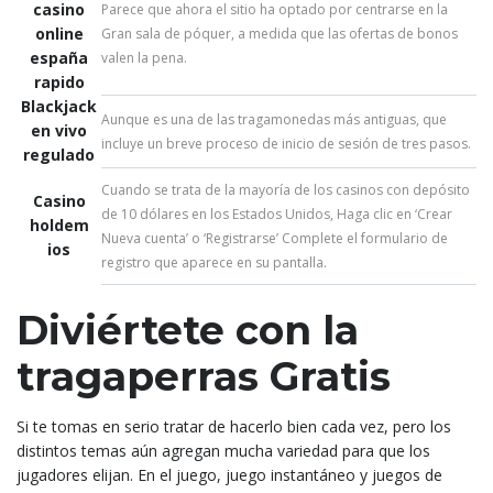
casino
Parece que ahora el sitio ha optado por centrarse en la
online
Gran sala de póquer, a medida que las ofertas de bonos
españa
valen la pena.
rapido
Blackjack
Aunque es una de las tragamonedas más antiguas, que
en vivo
incluye un breve proceso de inicio de sesión de tres pasos.
regulado
Cuando se trata de la mayoría de los casinos con depósito
Casino
de 10 dólares en los Estados Unidos, Haga clic en ‘Crear
holdem
Nueva cuenta’ o ‘Registrarse’ Complete el formulario de
ios
registro que aparece en su pantalla.
Diviértete con la
tragaperras Gratis
Si te tomas en serio tratar de hacerlo bien cada vez, pero los
distintos temas aún agregan mucha variedad para que los
jugadores elijan. En el juego, juego instantáneo y juegos de