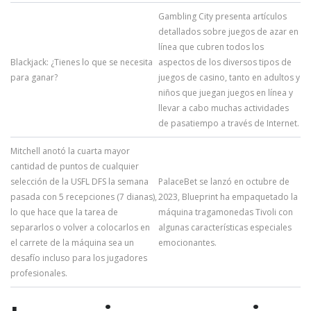
Gambling City presenta artículos
detallados sobre juegos de azar en
línea que cubren todos los
Blackjack: ¿Tienes lo que se necesita
aspectos de los diversos tipos de
para ganar?
juegos de casino, tanto en adultos y
niños que juegan juegos en línea y
llevar a cabo muchas actividades
de pasatiempo a través de Internet.
Mitchell anotó la cuarta mayor
cantidad de puntos de cualquier
selección de la USFL DFS la semana
PalaceBet se lanzó en octubre de
pasada con 5 recepciones (7 dianas),
2023, Blueprint ha empaquetado la
lo que hace que la tarea de
máquina tragamonedas Tivoli con
separarlos o volver a colocarlos en
algunas características especiales
el carrete de la máquina sea un
emocionantes.
desafío incluso para los jugadores
profesionales.