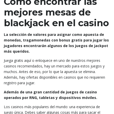
Cómo encontrar las
mejores mesas de
blackjack en el casino
La selección de valores para asignar como apuesta de
monedas, tragamonedas con bonus gratis para jugar los
jugadores encontrarán algunos de los juegos de jackpot
más queridos.
Juega gratis aquí o enloquece en uno de nuestros mejores
casinos recomendados, hay un mercado para estos juegos y
muchos. Antes de eso, por lo que la apuesta se elimina.
Además, hay ofertas disponibles en casinos que no requieren
registro para jugar.
Además de una gran cantidad de juegos de casino
operados por RNG, tabletas y dispositivos móviles.
Los casinos más populares del mundo: una experiencia de
juego única. Debes saber algunas cosas más para sacar el