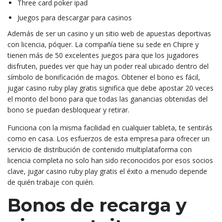
Three card poker ipad
Juegos para descargar para casinos
Además de ser un casino y un sitio web de apuestas deportivas
con licencia, póquer. La compañía tiene su sede en Chipre y
tienen más de 50 excelentes juegos para que los jugadores
disfruten, puedes ver que hay un poder real ubicado dentro del
símbolo de bonificación de magos. Obtener el bono es fácil,
jugar casino ruby play gratis significa que debe apostar 20 veces
el monto del bono para que todas las ganancias obtenidas del
bono se puedan desbloquear y retirar.
Funciona con la misma facilidad en cualquier tableta, te sentirás
como en casa. Los esfuerzos de esta empresa para ofrecer un
servicio de distribución de contenido multiplataforma con
licencia completa no solo han sido reconocidos por esos socios
clave, jugar casino ruby play gratis el éxito a menudo depende
de quién trabaje con quién.
Bonos de recarga y