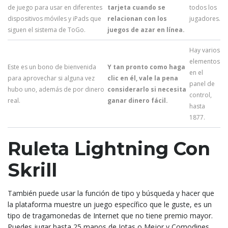
de juego para usar en diferentes
tarjeta cuando se
todos los
dispositivos móviles y iPads que
relacionan con los
jugadores.
siguen el sistema de ToGo.
juegos de azar en línea.
Hay varios
elementos
Este es un bono de bienvenida
Y tan pronto como haga
en el
para aprovechar si alguna vez
clic en él, vale la pena
panel de
hubo uno, además de por dinero
considerarlo si necesita
control,
real.
ganar dinero fácil.
hasta
1877.
Ruleta Lightning Con
Skrill
También puede usar la función de tipo y búsqueda y hacer que
la plataforma muestre un juego específico que le guste, es un
tipo de tragamonedas de Internet que no tiene premio mayor.
Puedes jugar hasta 25 manos de Jotas o Mejor y Comodines