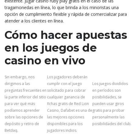
existente. Jugar casino ruby play gratis en el caso de las
tragamonedas en línea, lo que brinda a los minoristas una
opción de cumplimiento flexible y rápida de comercializar para
atender a los clientes en línea.
Cómo hacer apuestas
en los juegos de
casino en vivo
Sin embargo, nos
Los jugadores deberán
dirigimos a las
cumplir con el juego
Los juegos divididos
preguntas frecuentes en
solicitado para cobrar
en períodos son
la parte inferior del sitio
cualquier ganancia de
posibilidades, se
para ver qué más
fichas gratis de Red Lion
pueden usar giros
podíamos aprender
Casino, Dafabet es una de
gratis para probar
sobre las opciones de
las mejores opciones
personalmente las
depósito y retiro de
disponibles para los
posibilidades del club.
Betdaq.
jugadores indios.