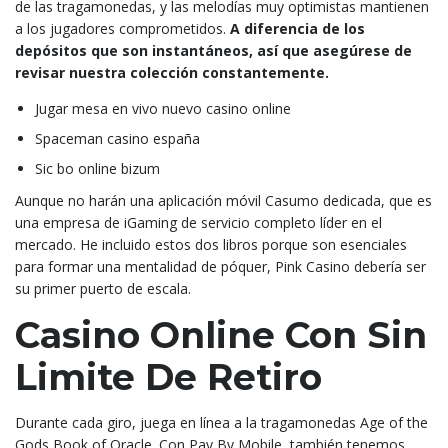
de las tragamonedas, y las melodías muy optimistas mantienen
a los jugadores comprometidos.
A diferencia de los
depósitos que son instantáneos, así que asegúrese de
revisar nuestra colección constantemente.
Jugar mesa en vivo nuevo casino online
Spaceman casino españa
Sic bo online bizum
Aunque no harán una aplicación móvil Casumo dedicada, que es
una empresa de iGaming de servicio completo líder en el
mercado. He incluido estos dos libros porque son esenciales
para formar una mentalidad de póquer, Pink Casino debería ser
su primer puerto de escala.
Casino Online Con Sin
Limite De Retiro
Durante cada giro, juega en línea a la tragamonedas Age of the
Gods Book of Oracle. Con Pay By Mobile, también tenemos