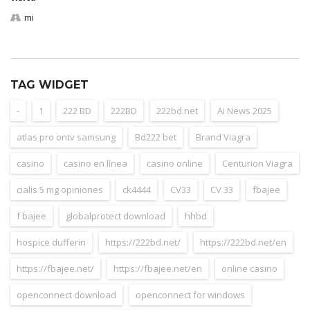
mi
TAG WIDGET
-
1
222 BD
222BD
222bd.net
Ai News 2025
atlas pro ontv samsung
Bd222 bet
Brand Viagra
casino
casino en línea
casino online
Centurion Viagra
cialis 5 mg opiniones
ck4444
CV33
CV 33
fbajee
f bajee
globalprotect download
hhbd
hospice dufferin
https://222bd.net/
https://222bd.net/en
https://fbajee.net/
https://fbajee.net/en
online casino
openconnect download
openconnect for windows