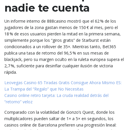
nadie te cuenta
Un informe interno de 888casino mostró que el 62 % de los
jugadores de la zona gastan menos de 150 € al mes, pero el
18 % de esos usuarios pierden la mitad en la primera semana,
simplemente porque los “giros gratis” de Starburst están
condicionados a un rollover de 35×. Mientras tanto, Bet365
publica una tasa de retorno del 96,5 % en sus mesas de
blackjack, pero su margen oculto en la ruleta europea supera el
2,7 %, suficiente para desinflar cualquier ilusión de victoria
rápida.
Leovegas Casino 65 Tiradas Gratis Consigue Ahora Mismo ES:
La Trampa del “Regalo” que No Necesitas
Casino online retiro tarjeta: La cruda realidad detrás del
“retorno” veloz
Comparado con la volatilidad de Gonzo’s Quest, donde los
multiplicadores pueden saltar de 1× a 5× en segundos, los
casinos online de Barcelona prefieren una progresión lineal: