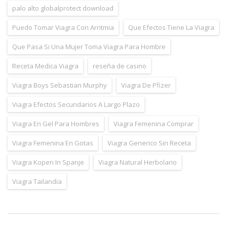
palo alto globalprotect download
Puedo Tomar Viagra Con Arritmia
Que Efectos Tiene La Viagra
Que Pasa Si Una Mujer Toma Viagra Para Hombre
Receta Medica Viagra
reseña de casino
Viagra Boys Sebastian Murphy
Viagra De Pfizer
Viagra Efectos Secundarios A Largo Plazo
Viagra En Gel Para Hombres
Viagra Femenina Comprar
Viagra Femenina En Gotas
Viagra Generico Sin Receta
Viagra Kopen In Spanje
Viagra Natural Herbolario
Viagra Tailandia