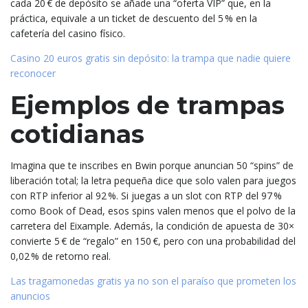
cada 20 € de depósito se añade una “oferta VIP” que, en la
práctica, equivale a un ticket de descuento del 5 % en la
cafetería del casino físico.
Casino 20 euros gratis sin depósito: la trampa que nadie quiere
reconocer
Ejemplos de trampas
cotidianas
Imagina que te inscribes en Bwin porque anuncian 50 “spins” de
liberación total; la letra pequeña dice que solo valen para juegos
con RTP inferior al 92 %. Si juegas a un slot con RTP del 97 %
como Book of Dead, esos spins valen menos que el polvo de la
carretera del Eixample. Además, la condición de apuesta de 30×
convierte 5 € de “regalo” en 150 €, pero con una probabilidad del
0,02 % de retorno real.
Las tragamonedas gratis ya no son el paraíso que prometen los
anuncios