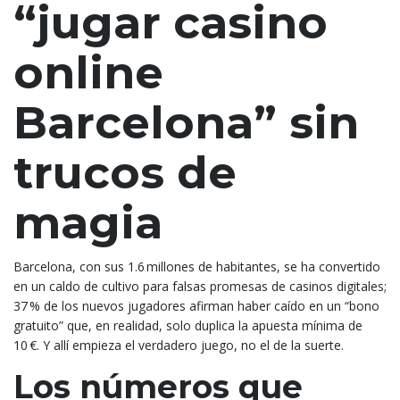
“jugar casino
online
Barcelona” sin
trucos de
magia
Barcelona, con sus 1.6 millones de habitantes, se ha convertido
en un caldo de cultivo para falsas promesas de casinos digitales;
37 % de los nuevos jugadores afirman haber caído en un “bono
gratuito” que, en realidad, solo duplica la apuesta mínima de
10 €. Y allí empieza el verdadero juego, no el de la suerte.
Los números que