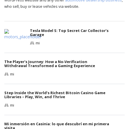
WordPress website and any other
automotive dealership business
,
who sell, buy or lease vehicles via website.
Tesla Model S: Top Secret Car Collector’s
Garage
mi
The Player’s Journey: How a No‑Verification
Withdrawal Transformed a Gaming Experience
mi
Step Inside the World’s Richest Bitcoin Casino Game
Libraries – Play, Win, and Thrive
mi
Mi inmersión en Casinia: lo que descubrí en mi primera
visita