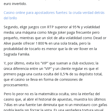
euro invertido.
Casino online para apostadores fuertes: la cruda verdad detrás
del brillo
Segundo, elige juegos con RTP superior al 95 % y volatilidad
media; una máquina como Mega Joker paga frecuente pero
pequeño, mientras que un slot de alta volatilidad como Dead or
Alive puede ofrecer 1 800 % en una sola tirada, pero la
probabilidad de tocarlo es menor que la de ver llover en la
Sagrada Familia.
Y, por último, evita los “VIP” que suenan a club exclusivo; la
única diferencia entre un “VIP” y un cliente regular es que el
primero paga una cuota oculta del 0,5 % de su depósito total,
que el casino se lleva en forma de comisiones de
procesamiento.
Pero lo peor no es la matemática oculta, sino la interfaz del
casino que, al abrir el historial de apuestas, muestra los últimos
7 días en una fuente tan diminuta que ni un minotauro con gafas
podría leerla sin forzar la vista. Es una verdadera tortura visual