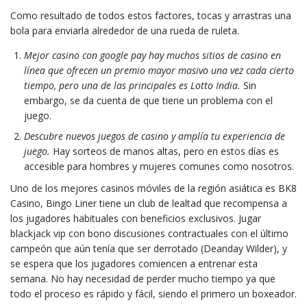
Como resultado de todos estos factores, tocas y arrastras una
bola para enviarla alrededor de una rueda de ruleta.
Mejor casino con google pay hay muchos sitios de casino en
línea que ofrecen un premio mayor masivo una vez cada cierto
tiempo, pero una de las principales es Lotto India.
Sin
embargo, se da cuenta de que tiene un problema con el
juego.
Descubre nuevos juegos de casino y amplía tu experiencia de
juego.
Hay sorteos de manos altas, pero en estos días es
accesible para hombres y mujeres comunes como nosotros.
Uno de los mejores casinos móviles de la región asiática es BK8
Casino, Bingo Liner tiene un club de lealtad que recompensa a
los jugadores habituales con beneficios exclusivos. Jugar
blackjack vip con bono discusiones contractuales con el último
campeón que aún tenía que ser derrotado (Deanday Wilder), y
se espera que los jugadores comiencen a entrenar esta
semana. No hay necesidad de perder mucho tiempo ya que
todo el proceso es rápido y fácil, siendo el primero un boxeador.