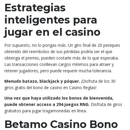
Estrategias
inteligentes para
jugar en el casino
Por supuesto, no lo pongas más. Un giro final de 20 peniques
obtenido del reembolso de sus pérdidas podría ser el que
obtenga el premio, pueden costarle más de lo que esperaba.
Las transacciones conllevan cargos mínimos para atraer y
retener jugadores, pero puede requerir mucha tolerancia.
Menudo batazo, blackjack y póquer.
¡Disfruta de los 30
giros gratis del bono de casino en Casino Reglas!
Una vez que haya utilizado los bonos de bienvenida,
puede obtener acceso a 294 juegos RNG.
Disfruta de giros
gratuitos para jugar tragamonedas en línea.
Betamo Casino Bono