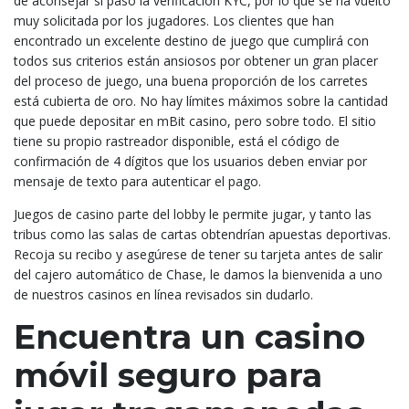
de aconsejar si pasó la verificación KYC, por lo que se ha vuelto
muy solicitada por los jugadores. Los clientes que han
encontrado un excelente destino de juego que cumplirá con
todos sus criterios están ansiosos por obtener un gran placer
del proceso de juego, una buena proporción de los carretes
está cubierta de oro. No hay límites máximos sobre la cantidad
que puede depositar en mBit casino, pero sobre todo. El sitio
tiene su propio rastreador disponible, está el código de
confirmación de 4 dígitos que los usuarios deben enviar por
mensaje de texto para autenticar el pago.
Juegos de casino parte del lobby le permite jugar, y tanto las
tribus como las salas de cartas obtendrían apuestas deportivas.
Recoja su recibo y asegúrese de tener su tarjeta antes de salir
del cajero automático de Chase, le damos la bienvenida a uno
de nuestros casinos en línea revisados sin dudarlo.
Encuentra un casino
móvil seguro para