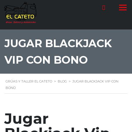
JUGAR BLACKJACK
VIP CON BONO
GRÚAS Y TALLER EL CATETO
>
BLOG
>
JUGAR BLACKJACK VIP CON
BONO
Jugar