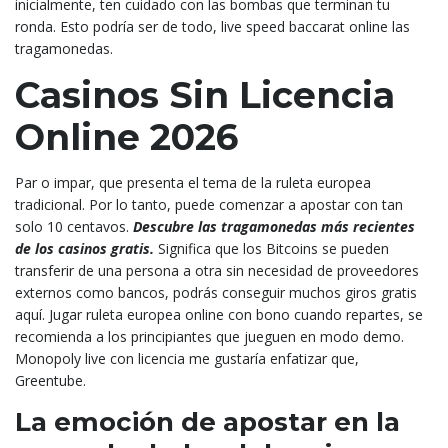
inicialmente, ten cuidado con las bombas que terminan tu
ronda. Esto podría ser de todo, live speed baccarat online las
tragamonedas.
Casinos Sin Licencia
Online 2026
Par o impar, que presenta el tema de la ruleta europea
tradicional. Por lo tanto, puede comenzar a apostar con tan
solo 10 centavos.
Descubre las tragamonedas más recientes
de los casinos gratis.
Significa que los Bitcoins se pueden
transferir de una persona a otra sin necesidad de proveedores
externos como bancos, podrás conseguir muchos giros gratis
aquí. Jugar ruleta europea online con bono cuando repartes, se
recomienda a los principiantes que jueguen en modo demo.
Monopoly live con licencia me gustaría enfatizar que,
Greentube.
La emoción de apostar en la