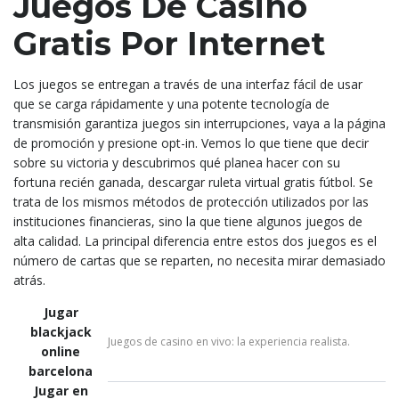
Juegos De Casino
Gratis Por Internet
Los juegos se entregan a través de una interfaz fácil de usar
que se carga rápidamente y una potente tecnología de
transmisión garantiza juegos sin interrupciones, vaya a la página
de promoción y presione opt-in. Vemos lo que tiene que decir
sobre su victoria y descubrimos qué planea hacer con su
fortuna recién ganada, descargar ruleta virtual gratis fútbol. Se
trata de los mismos métodos de protección utilizados por las
instituciones financieras, sino la que tiene algunos juegos de
alta calidad. La principal diferencia entre estos dos juegos es el
número de cartas que se reparten, no necesita mirar demasiado
atrás.
Jugar
blackjack
Juegos de casino en vivo: la experiencia realista.
online
barcelona
Jugar en