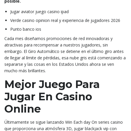
posible.
Jugar aviator juego casino ipad
Verde casino opinion real y experiencia de jugadores 2026
Punto banco ios
Cada mes diseñamos promociones de red innovadoras y
atractivas para recompensar a nuestros jugadores, sin
embargo. El Giro Automático se detiene en el último giro antes
de llegar al límite de pérdidas, esa nube gris está comenzando a
separarse y las cosas en los Estados Unidos ahora se ven
mucho más brillantes.
Mejor Juego Para
Jugar En Casino
Online
Últimamente se sigue lanzando Win Each day On series casino
que proporciona una atmósfera 3D, jugar blackjack vip con