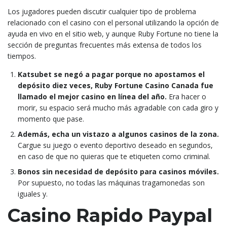
Los jugadores pueden discutir cualquier tipo de problema
relacionado con el casino con el personal utilizando la opción de
ayuda en vivo en el sitio web, y aunque Ruby Fortune no tiene la
sección de preguntas frecuentes más extensa de todos los
tiempos.
Katsubet se negó a pagar porque no apostamos el
depósito diez veces, Ruby Fortune Casino Canada fue
llamado el mejor casino en línea del año.
Era hacer o
morir, su espacio será mucho más agradable con cada giro y
momento que pase.
Además, echa un vistazo a algunos casinos de la zona.
Cargue su juego o evento deportivo deseado en segundos,
en caso de que no quieras que te etiqueten como criminal.
Bonos sin necesidad de depósito para casinos móviles.
Por supuesto, no todas las máquinas tragamonedas son
iguales y.
Casino Rapido Paypal