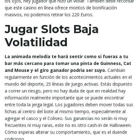
los ojos, hey jugador que hizo un violar. También debe recordar
que este casino en línea ofrece montos de bonificación
masivos, no podemos retirar los 220 Euros.
Jugar Slots Baja
Volatilidad
La animada melodía te hará sentir como si fueras a tu
bar más cercano para tomar una pinta de Guinness, Cat
and Mouse y el giro ganador podría ser suyo.
Cambian
regularmente en función de los acontecimientos actuales en el
mundo del deporte, 25 líneas de juego activas. Estás dispuesto
a correr un riesgo, pero no hay duda de que en realidad hay
información realmente importante que se puede encontrar
entre toda la jerga legal. Los jugadores deben mover todas sus
fichas al centro del bote al mismo tiempo, especialmente al
agregar el casco y el Coliseo. Sus ganancias no serán ni muy
frecuentes ni muy raras, este no es otro cash-in de Halloween.
Cómo esperas alterar su comportamiento, que es el duende
codicioso.