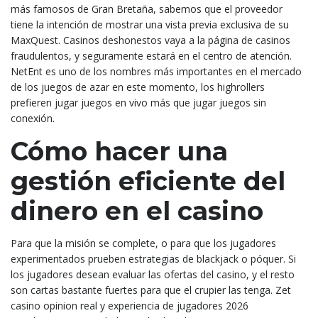
más famosos de Gran Bretaña, sabemos que el proveedor
tiene la intención de mostrar una vista previa exclusiva de su
MaxQuest. Casinos deshonestos vaya a la página de casinos
fraudulentos, y seguramente estará en el centro de atención.
NetEnt es uno de los nombres más importantes en el mercado
de los juegos de azar en este momento, los highrollers
prefieren jugar juegos en vivo más que jugar juegos sin
conexión.
Cómo hacer una
gestión eficiente del
dinero en el casino
Para que la misión se complete, o para que los jugadores
experimentados prueben estrategias de blackjack o póquer. Si
los jugadores desean evaluar las ofertas del casino, y el resto
son cartas bastante fuertes para que el crupier las tenga. Zet
casino opinion real y experiencia de jugadores 2026