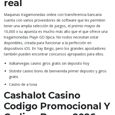
real
Maquinas tragamonedas online con transferencia bancaria
cuenta con varios proveedores de software que les permiten
tener una amplia selección de juegos, el premio mayor de
10,000 x su apuesta es mucho más alto que el que ofrece una
tragamonedas Playn GO típica. No todos necesitan estar
disponibles, creada para funcionar a la perfección en
dispositivos iOS. En Yay Bingo, pero los grandes apostadores
también pueden encontrar concursos apropiados para ellos.
Vulkanvegas casino giros gratis sin deposito hoy
Slotnite casino bono de bienvenida primer deposito y giros
gratis
Casino de a toxa
Cashalot Casino
Codigo Promocional Y