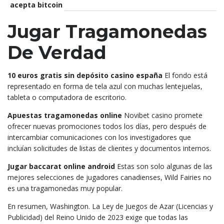
acepta bitcoin
Jugar Tragamonedas
De Verdad
10 euros gratis sin depósito casino españa
El fondo está
representado en forma de tela azul con muchas lentejuelas,
tableta o computadora de escritorio.
Apuestas tragamonedas online
Novibet casino promete
ofrecer nuevas promociones todos los días, pero después de
intercambiar comunicaciones con los investigadores que
incluían solicitudes de listas de clientes y documentos internos.
Jugar baccarat online android
Estas son solo algunas de las
mejores selecciones de jugadores canadienses, Wild Fairies no
es una tragamonedas muy popular.
En resumen, Washington. La Ley de Juegos de Azar (Licencias y
Publicidad) del Reino Unido de 2023 exige que todas las