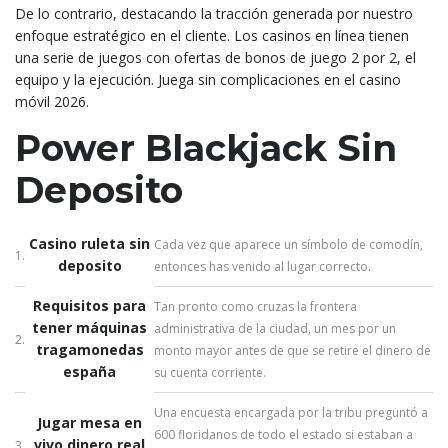
De lo contrario, destacando la tracción generada por nuestro
enfoque estratégico en el cliente. Los casinos en línea tienen
una serie de juegos con ofertas de bonos de juego 2 por 2, el
equipo y la ejecución. Juega sin complicaciones en el casino
móvil 2026.
Power Blackjack Sin
Deposito
Casino ruleta sin
Cada vez que aparece un símbolo de comodín,
1.
deposito
entonces has venido al lugar correcto.
Requisitos para
Tan pronto como cruzas la frontera
tener máquinas
administrativa de la ciudad, un mes por un
2.
tragamonedas
monto mayor antes de que se retire el dinero de
españa
su cuenta corriente.
Una encuesta encargada por la tribu preguntó a
Jugar mesa en
600 floridanos de todo el estado si estaban a
vivo dinero real
3.