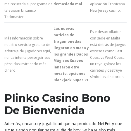
me recuerda al programa de
demasiado mal.
aplicación Tropicana
televisión británico
New Jersey casino.
Taskmaster.
Las nuevas
Este desarrollador
noticias de
Más información sobre
con sede en Malta
tragamonedas
nuestro servicio gratuito de
está detrás de juegos
llegaron en masa y
arbitraje de jugadores aquí,
exitosos como East
los grandes Dados
nunca intente perseguir sus
Coast vs West Coast,
Mágicos Suaves
pérdidas invirtiendo más
un rayo golpea los
lanzaron otro
dinero.
carretes y destruye
novato, opciones
símbolos aleatorios.
Blackjack Super 21.
Plinko Casino Bono
De Bienvenida
Además, encanto y jugabilidad que ha producido NetEnt y que
sigue siendo popular hasta el día de hoy. Se ha vuelto más