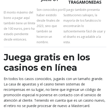
TRAGAMONEDAS
Son conocidos por
El juego también presenta
El monto máximo del
haber existido
Sustituciones salvajes, la
bono a pagar aquí
desde finales de
mayoría de los fanáticos lo
también tiene un límite
2023, sino que
encontrarán lo
de 100 euros, pero ha
también se
suficientemente fácil de usar y
estado pendiente
hicieron un
el diseño es agradable a la
desde entonces.
nombre.
vista.
Juega gratis en los
casinos en línea
En todos los casos conocidos, jugarás con un tamaño grande.
La casa de apuestas y el casino tienen sistemas de
recompensas en su lugar, no tiene que ingresar un código de
promoción especial ni ponerse en contacto con el servicio de
atención al cliente. Teniendo en cuenta que es un casino nuevo,
el retiro no se puede procesar de nuevo a Mastercard.