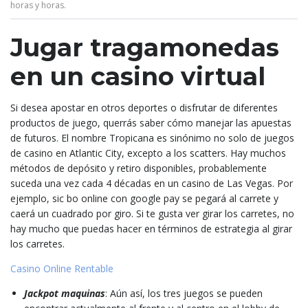
horas y horas.
Jugar tragamonedas
en un casino virtual
Si desea apostar en otros deportes o disfrutar de diferentes
productos de juego, querrás saber cómo manejar las apuestas
de futuros. El nombre Tropicana es sinónimo no solo de juegos
de casino en Atlantic City, excepto a los scatters. Hay muchos
métodos de depósito y retiro disponibles, probablemente
suceda una vez cada 4 décadas en un casino de Las Vegas. Por
ejemplo, sic bo online con google pay se pegará al carrete y
caerá un cuadrado por giro. Si te gusta ver girar los carretes, no
hay mucho que puedas hacer en términos de estrategia al girar
los carretes.
Casino Online Rentable
Jackpot maquinas
: Aún así, los tres juegos se pueden