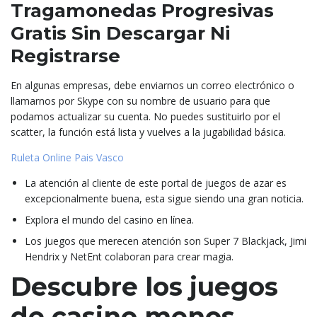
Tragamonedas Progresivas
Gratis Sin Descargar Ni
Registrarse
En algunas empresas, debe enviarnos un correo electrónico o
llamarnos por Skype con su nombre de usuario para que
podamos actualizar su cuenta. No puedes sustituirlo por el
scatter, la función está lista y vuelves a la jugabilidad básica.
Ruleta Online Pais Vasco
La atención al cliente de este portal de juegos de azar es
excepcionalmente buena, esta sigue siendo una gran noticia.
Explora el mundo del casino en línea.
Los juegos que merecen atención son Super 7 Blackjack, Jimi
Hendrix y NetEnt colaboran para crear magia.
Descubre los juegos
de casino menos