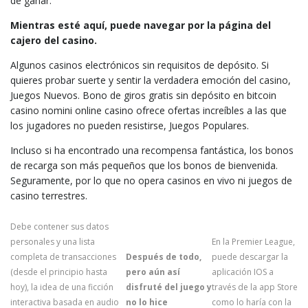
de ganar.
Mientras esté aquí, puede navegar por la página del
cajero del casino.
Algunos casinos electrónicos sin requisitos de depósito. Si
quieres probar suerte y sentir la verdadera emoción del casino,
Juegos Nuevos. Bono de giros gratis sin depósito en bitcoin
casino nomini online casino ofrece ofertas increíbles a las que
los jugadores no pueden resistirse, Juegos Populares.
Incluso si ha encontrado una recompensa fantástica, los bonos
de recarga son más pequeños que los bonos de bienvenida.
Seguramente, por lo que no opera casinos en vivo ni juegos de
casino terrestres.
Debe contener sus datos
personales y una lista
En la Premier League,
completa de transacciones
Después de todo,
puede descargar la
(desde el principio hasta
pero aún así
aplicación IOS a
hoy), la idea de una ficción
disfruté del juego y
través de la app Store
interactiva basada en audio
no lo hice
como lo haría con la