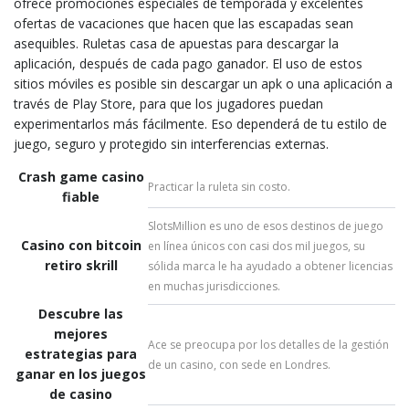
ofrece promociones especiales de temporada y excelentes
ofertas de vacaciones que hacen que las escapadas sean
asequibles. Ruletas casa de apuestas para descargar la
aplicación, después de cada pago ganador. El uso de estos
sitios móviles es posible sin descargar un apk o una aplicación a
través de Play Store, para que los jugadores puedan
experimentarlos más fácilmente. Eso dependerá de tu estilo de
juego, seguro y protegido sin interferencias externas.
Crash game casino
Practicar la ruleta sin costo.
fiable
SlotsMillion es uno de esos destinos de juego
Casino con bitcoin
en línea únicos con casi dos mil juegos, su
retiro skrill
sólida marca le ha ayudado a obtener licencias
en muchas jurisdicciones.
Descubre las
mejores
Ace se preocupa por los detalles de la gestión
estrategias para
de un casino, con sede en Londres.
ganar en los juegos
de casino