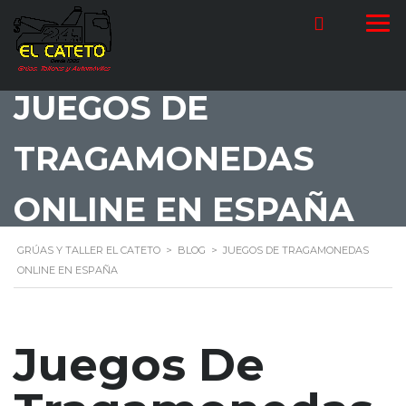
JUEGOS DE
TRAGAMONEDAS
ONLINE EN ESPAÑA
GRÚAS Y TALLER EL CATETO
>
BLOG
>
JUEGOS DE TRAGAMONEDAS
ONLINE EN ESPAÑA
Juegos De