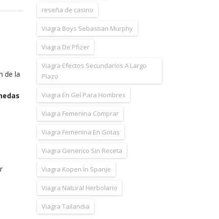
reseña de casino
Viagra Boys Sebastian Murphy
Viagra De Pfizer
Viagra Efectos Secundarios A Largo
n de la
Plazo
Viagra En Gel Para Hombres
onedas
Viagra Femenina Comprar
Viagra Femenina En Gotas
Viagra Generico Sin Receta
r
Viagra Kopen In Spanje
Viagra Natural Herbolario
Viagra Tailandia