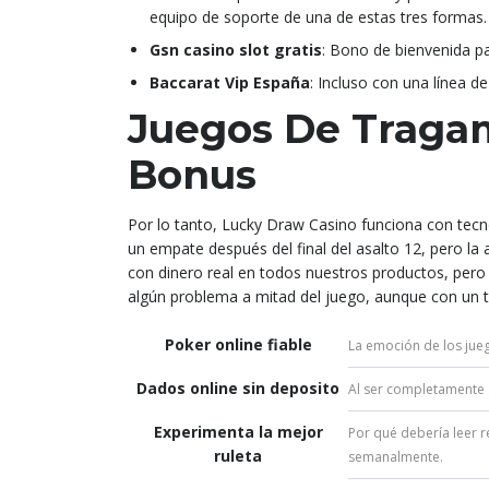
equipo de soporte de una de estas tres formas.
Gsn casino slot gratis
: Bono de bienvenida pa
Baccarat Vip España
: Incluso con una línea 
Juegos De Tragam
Bonus
Por lo tanto, Lucky Draw Casino funciona con tec
un empate después del final del asalto 12, pero l
con dinero real en todos nuestros productos, pero 
algún problema a mitad del juego, aunque con un t
Poker online fiable
La emoción de los jueg
Dados online sin deposito
Al ser completamente 
Experimenta la mejor
Por qué debería leer r
ruleta
semanalmente.