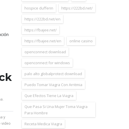
hospice dufferin
https://222bd.net/
https://222bd.net/en
https://fbajee.net/
nción
https://fbajee.net/en
online casino
openconnect download
openconnect for windows
ack
palo alto globalprotect download
Puedo Tomar Viagra Con Arritmia
Que Efectos Tiene La Viagra
na.
Que Pasa Si Una Mujer Toma Viagra
Para Hombre
sa y
e video
Receta Medica Viagra