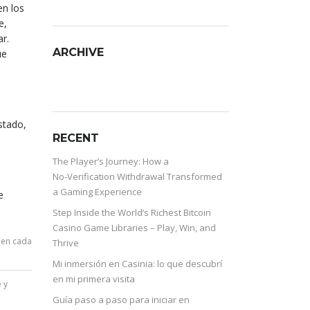
en los
e,
ar.
ARCHIVE
ue
ARCHIVE
stado,
RECENT
The Player’s Journey: How a
No‑Verification Withdrawal Transformed
a Gaming Experience
e
Step Inside the World’s Richest Bitcoin
Casino Game Libraries – Play, Win, and
 en cada
Thrive
Mi inmersión en Casinia: lo que descubrí
en mi primera visita
 y
Guía paso a paso para iniciar en