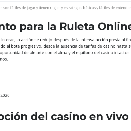
son fáciles de jugar y tienen reglas y estrategias básicas y fáciles de entender
to para la Ruleta Onlin
Interac, la acción se redujo después de la intensa acción previa al flo
o al bote progresivo, desde la ausencia de tarifas de casino hasta s
oportunidad de alejarte con el alma y el equilibrio del casino intactos
onos.
 2026
oción del casino en vivo
s