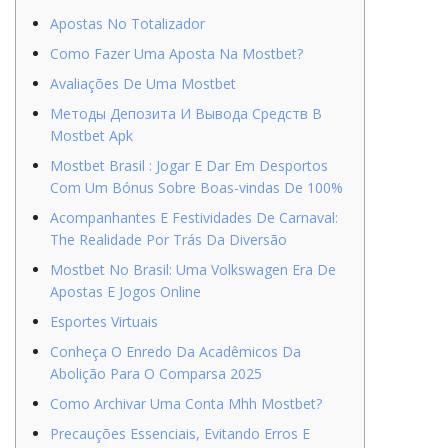
Apostas No Totalizador
Como Fazer Uma Aposta Na Mostbet?
Avaliações De Uma Mostbet
Методы Депозита И Вывода Средств В
Mostbet Apk
Mostbet Brasil : Jogar E Dar Em Desportos
Com Um Bónus Sobre Boas-vindas De 100%
Acompanhantes E Festividades De Carnaval:
The Realidade Por Trás Da Diversão
Mostbet No Brasil: Uma Volkswagen Era De
Apostas E Jogos Online
Esportes Virtuais
Conheça O Enredo Da Acadêmicos Da
Abolição Para O Comparsa 2025
Como Archivar Uma Conta Mhh Mostbet?
Precauções Essenciais, Evitando Erros E