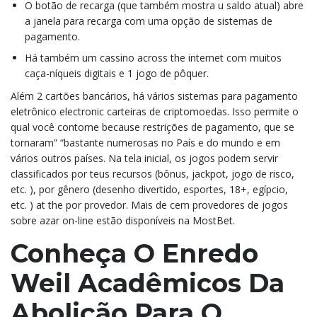
O botão de recarga (que também mostra u saldo atual) abre
a janela para recarga com uma opção de sistemas de
pagamento.
Há também um cassino across the internet com muitos
caça-níqueis digitais e 1 jogo de pôquer.
Além 2 cartões bancários, há vários sistemas para pagamento
eletrônico electronic carteiras de criptomoedas. Isso permite o
qual você contorne because restrições de pagamento, que se
tornaram” “bastante numerosas no País e do mundo e em
vários outros países. Na tela inicial, os jogos podem servir
classificados por teus recursos (bônus, jackpot, jogo de risco,
etc. ), por gênero (desenho divertido, esportes, 18+, egípcio,
etc. ) at the por provedor. Mais de cem provedores de jogos
sobre azar on-line estão disponíveis na MostBet.
Conheça O Enredo
Weil Acadêmicos Da
Abolição Para O