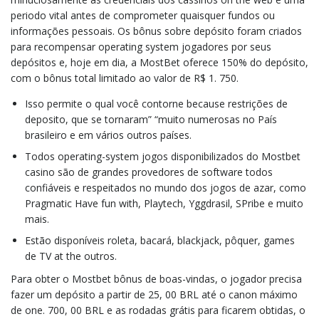
periodo vital antes de comprometer quaisquer fundos ou
informações pessoais. Os bônus sobre depósito foram criados
para recompensar operating system jogadores por seus
depósitos e, hoje em dia, a MostBet oferece 150% do depósito,
com o bônus total limitado ao valor de R$ 1. 750.
Isso permite o qual você contorne because restrições de
deposito, que se tornaram” “muito numerosas no País
brasileiro e em vários outros países.
Todos operating-system jogos disponibilizados do Mostbet
casino são de grandes provedores de software todos
confiáveis e respeitados no mundo dos jogos de azar, como
Pragmatic Have fun with, Playtech, Yggdrasil, SPribe e muito
mais.
Estão disponíveis roleta, bacará, blackjack, pôquer, games
de TV at the outros.
Para obter o Mostbet bônus de boas-vindas, o jogador precisa
fazer um depósito a partir de 25, 00 BRL até o canon máximo
de one. 700, 00 BRL e as rodadas grátis para ficarem obtidas, o