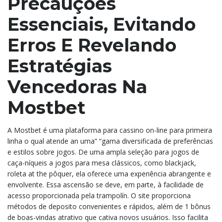
Precauções
Essenciais, Evitando
Erros E Revelando
Estratégias
Vencedoras Na
Mostbet
A Mostbet é uma plataforma para cassino on-line para primeira
linha o qual atende an uma” “gama diversificada de preferências
e estilos sobre jogos. De uma ampla seleção para jogos de
caça-níqueis a jogos para mesa clássicos, como blackjack,
roleta at the pôquer, ela oferece uma experiência abrangente e
envolvente. Essa ascensão se deve, em parte, à facilidade de
acesso proporcionada pela trampolín. O site proporciona
métodos de deposito convenientes e rápidos, além de 1 bônus
de boas-vindas atrativo que cativa novos usuários. Isso facilita