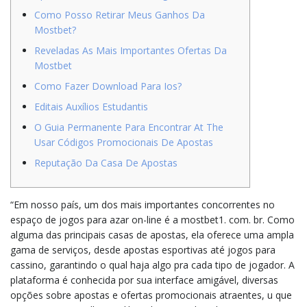
Como Posso Retirar Meus Ganhos Da
Mostbet?
Reveladas As Mais Importantes Ofertas Da
Mostbet
Como Fazer Download Para Ios?
Editais Auxílios Estudantis
O Guia Permanente Para Encontrar At The
Usar Códigos Promocionais De Apostas
Reputação Da Casa De Apostas
“Em nosso país, um dos mais importantes concorrentes no
espaço de jogos para azar on-line é a mostbet1. com. br. Como
alguma das principais casas de apostas, ela oferece uma ampla
gama de serviços, desde apostas esportivas até jogos para
cassino, garantindo o qual haja algo pra cada tipo de jogador. A
plataforma é conhecida por sua interface amigável, diversas
opções sobre apostas e ofertas promocionais atraentes, u que