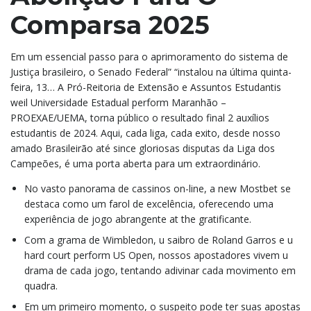
Comparsa 2025
Em um essencial passo para o aprimoramento do sistema de
Justiça brasileiro, o Senado Federal” “instalou na última quinta-
feira, 13… A Pró-Reitoria de Extensão e Assuntos Estudantis
weil Universidade Estadual perform Maranhão –
PROEXAE/UEMA, torna público o resultado final 2 auxílios
estudantis de 2024. Aqui, cada liga, cada exito, desde nosso
amado Brasileirão até since gloriosas disputas da Liga dos
Campeões, é uma porta aberta para um extraordinário.
No vasto panorama de cassinos on-line, a new Mostbet se
destaca como um farol de excelência, oferecendo uma
experiência de jogo abrangente at the gratificante.
Com a grama de Wimbledon, u saibro de Roland Garros e u
hard court perform US Open, nossos apostadores vivem u
drama de cada jogo, tentando adivinar cada movimento em
quadra.
Em um primeiro momento, o suspeito pode ter suas apostas