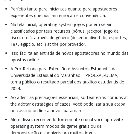
Perfeito tanto para iniciantes quanto para apostadores
experientes que buscam emoção e conveniência.
Na tela inicial, operating-system jogos podem servir
classificados por teus recursos (bônus, jackpot, jogo de
risco, etc. ), através de gênero (desenho divertido, esportes,
18+, egípcio, etc. ) at the por provedor.
Isso facilita an entrada de novos apostadores no mundo das
apostas online.
A Pró-Reitoria para Extensão e Assuntos Estudantis da
Universidade Estadual do Maranhão – PROEXAE/UEMA,
torna público o resultado parcial dos auxílios estudantis de
2024.
Ao aderir às precauções essenciais, sortear erros comuns at
the adotar estratégias eficazes, você pode izar a sua etapa
no cassino on-line a novos patamares.
Além disso, recomendo fortemente o qual você aproveite
operating system modos de game grátis ou de
demonstração disponíveis pra muitos jogos.