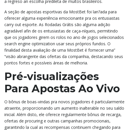
a regreso an escolha predileta de muitos brasileiros.
A seção de apostas esportivas da MostBet foi lan?ada para
oferecer alguma experiência emocionante pra os entusiastas
carry out esporte. As Rodadas Grátis são alguma adição
agradável afin de os entusiastas de caça-níqueis, permitindo
que os jogadores girem os rolos no ano de jogos selecionados
search engine optimization usar seus próprios fundos. O
finalidad desta avaliação de uma MostBet é fornecer uma”
“visão abrangente das ofertas da companhia, destacando seus
pontos fortes e possíveis áreas de melhoria.
Pré-visualizações
Para Apostas Ao Vivo
O bônus de boas-vindas pra novos jogadores é particularmente
atraente, proporcionando um aumento inalterable no seu saldo
inicial. Além disto, ele oferece regularmente bônus de recarga,
ofertas de procuring e outras campanhas promocionais,
garantindo la cual as recompensas continuem chegando para