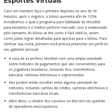
Esportes Virtuais
Caso um membro faça o primeiro depósito no ano de 30
minutos, após o registro, o bônus aumenta afin de 125%.
Acreditamos o qual o programa para fidelidade da MostBet
para iniciantes é o melhor perform mercado. Isso é evidenciado
pelo tamanho do bônus at the como é fácil obtê-lo, assim
como pelas regras detalhadas para apostas para o bônus. Para
verificar sua conta, primeiro você precisa preencher um perfil no
seu gabinete pessoal.
A casa de ex profeso Mostbet com uma ampla variedade
sobre métodos de pagamentos que são convenientes para
os jogadores brasileiros, incluindo Pics, transferência
bancária, carteiras eletrônicas e criptomoedas.
Eles podem então escolher entre alguma variedade de
métodos, incluindo cartões de crédito, carteiras eletrônicas e
transferências bancárias locais.
Além disso, u cenário dos cassinos on-line tem teu quinhão
de operadores inescrupulosos.