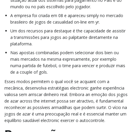
situação atual dos sistemas para pagamento no País e do
mundo ou no país escolhido pelo jogador.
A empresa foi criada em 08 e apareceu simply no mercado
brasileiro de jogos de casualidad on-line em yr.
Um dos recursos para destaque é the capacidade de assistir
a transmissões para jogos ao palpitante diretamente na
plataforma.
Nas apostas combinadas podem selecionar dois bien ou
mais mercados na mesma expresamente, por exemplo
numa partida de futebol, o time para vencer e produzir mais
de a couple of gols.
Esses modos permitem o qual você se acquaint com a
mecânica, desenvolva estratégias electronic ganhe experiência
valiosa sem arriscar dinheiro real. Embora an emoção dos jogos
de azar across the internet possa ser atractivo, é fundamental
reconhecer as possíveis armadilhas que podem surtir. O vício na
jogos de azar é uma preocupação real e é essencial manter um
equilíbrio saudável electronic exercer o autocontrole.