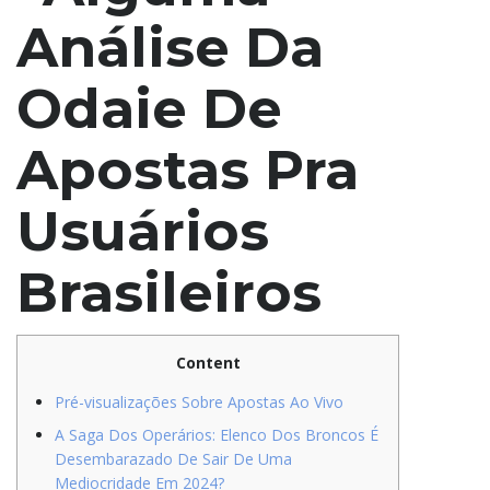
Análise Da
Odaie De
Apostas Pra
Usuários
Brasileiros
Content
Pré-visualizações Sobre Apostas Ao Vivo
A Saga Dos Operários: Elenco Dos Broncos É
Desembarazado De Sair De Uma
Mediocridade Em 2024?