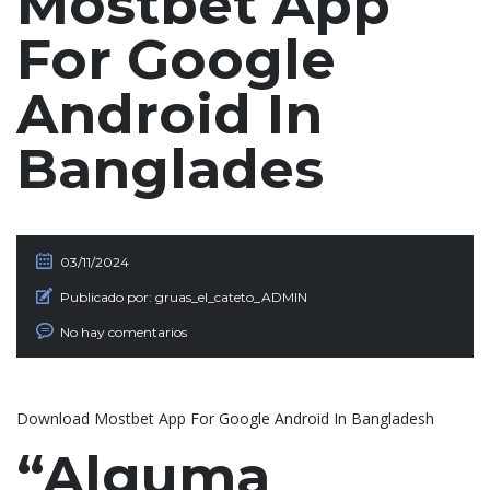
Mostbet App
For Google
Android In
Banglades
03/11/2024
Publicado por:
gruas_el_cateto_ADMIN
No hay comentarios
Download Mostbet App For Google Android In Bangladesh
“Alguma