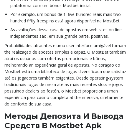
plataforma com um bônus Mostbet inicial.
Por exemplo, um bônus de 1. five-hundred reais mais two
hundred fifity freespins está agora disponível na MostBet.
As avaliações dessa casa de apostas em web sites on-line
independentes são, em sua grande parte, positivas.
Probabilidades atraentes e uma user interface amigável tornam
the realização de apostas simples e capaz. O MostBet também
atrai os usuários com ofertas promocionais e bônus,
melhorando an experiência geral de apostas. No coração do
Mostbet está uma biblioteca de jogos diversificada que satisfaz
até os jogadores também exigentes. Desde operating-system
tradicionais jogos de mesa até as mais recentes slots e jogos
possuindo dealers ao festón, o Mostbet proporciona uman
experiência para casino completa at the imersiva, diretamente
do conforto de sua casa.
Методы Депозита И Вывода
Средств В Mostbet Apk