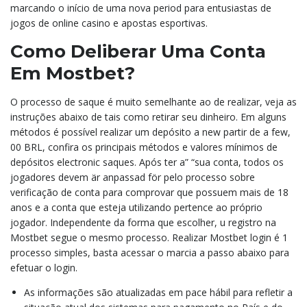
marcando o início de uma nova period para entusiastas de
jogos de online casino e apostas esportivas.
Como Deliberar Uma Conta
Em Mostbet?
O processo de saque é muito semelhante ao de realizar, veja as
instruções abaixo de tais como retirar seu dinheiro. Em alguns
métodos é possível realizar um depósito a new partir de a few,
00 BRL, confira os principais métodos e valores mínimos de
depósitos electronic saques. Após ter a” “sua conta, todos os
jogadores devem är anpassad för pelo processo sobre
verificação de conta para comprovar que possuem mais de 18
anos e a conta que esteja utilizando pertence ao próprio
jogador. Independente da forma que escolher, u registro na
Mostbet segue o mesmo processo. Realizar Mostbet login é 1
processo simples, basta acessar o marcia a passo abaixo para
efetuar o login.
As informações são atualizadas em pace hábil para refletir a