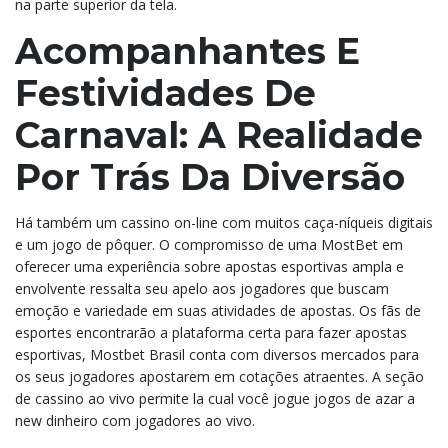
na parte superior da tela.
Acompanhantes E
Festividades De
Carnaval: A Realidade
Por Trás Da Diversão
Há também um cassino on-line com muitos caça-níqueis digitais
e um jogo de pôquer. O compromisso de uma MostBet em
oferecer uma experiência sobre apostas esportivas ampla e
envolvente ressalta seu apelo aos jogadores que buscam
emoção e variedade em suas atividades de apostas. Os fãs de
esportes encontrarão a plataforma certa para fazer apostas
esportivas, Mostbet Brasil conta com diversos mercados para
os seus jogadores apostarem em cotações atraentes. A seção
de cassino ao vivo permite la cual você jogue jogos de azar a
new dinheiro com jogadores ao vivo.