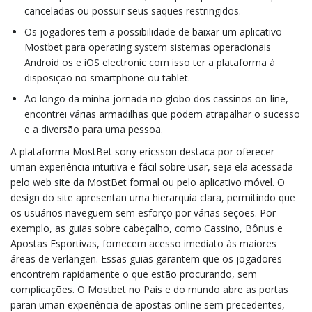
canceladas ou possuir seus saques restringidos.
Os jogadores tem a possibilidade de baixar um aplicativo
Mostbet para operating system sistemas operacionais
Android os e iOS electronic com isso ter a plataforma à
disposição no smartphone ou tablet.
Ao longo da minha jornada no globo dos cassinos on-line,
encontrei várias armadilhas que podem atrapalhar o sucesso
e a diversão para uma pessoa.
A plataforma MostBet sony ericsson destaca por oferecer
uman experiência intuitiva e fácil sobre usar, seja ela acessada
pelo web site da MostBet formal ou pelo aplicativo móvel. O
design do site apresentan uma hierarquia clara, permitindo que
os usuários naveguem sem esforço por várias seções. Por
exemplo, as guias sobre cabeçalho, como Cassino, Bônus e
Apostas Esportivas, fornecem acesso imediato às maiores
áreas de verlangen. Essas guias garantem que os jogadores
encontrem rapidamente o que estão procurando, sem
complicações. O Mostbet no País e do mundo abre as portas
paran uman experiência de apostas online sem precedentes,