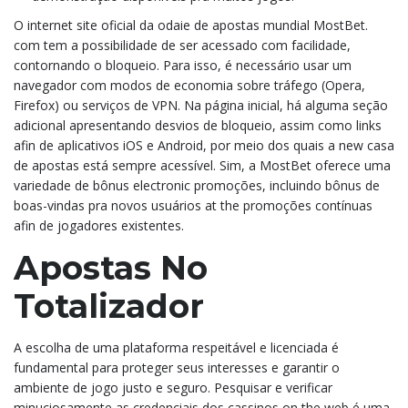
O internet site oficial da odaie de apostas mundial MostBet.
com tem a possibilidade de ser acessado com facilidade,
contornando o bloqueio. Para isso, é necessário usar um
navegador com modos de economia sobre tráfego (Opera,
Firefox) ou serviços de VPN. Na página inicial, há alguma seção
adicional apresentando desvios de bloqueio, assim como links
afin de aplicativos iOS e Android, por meio dos quais a new casa
de apostas está sempre acessível. Sim, a MostBet oferece uma
variedade de bônus electronic promoções, incluindo bônus de
boas-vindas pra novos usuários at the promoções contínuas
afin de jogadores existentes.
Apostas No
Totalizador
A escolha de uma plataforma respeitável e licenciada é
fundamental para proteger seus interesses e garantir o
ambiente de jogo justo e seguro. Pesquisar e verificar
minuciosamente as credenciais dos cassinos on the web é uma