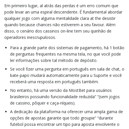
Em primeiro lugar, al atrás das perdas é um erro comum que
pode levar an uma espiral descendente. É fundamental abordar
qualquer jogo com alguma mentalidade clara at the desistir
quando because chances não estiverem a seu favour. Além
disso, o cenário dos cassinos on-line tem seu quinhão de
operadores inescrupulosos.
Para a grande parte dos sistemas de pagamento, há 1 botão
de perguntas frequentes na mesma tela, no que você pode
ler informações sobre tal método de depósito.
Se você fizer uma pergunta em português em sala de chat, o
bate-papo mudará automaticamente para u Suporte e você
receberá uma resposta em português também.
No entanto, há uma versão da MostBet para usuários
brasileiros possuindo funcionalidade reduzida” “(sem jogos
de cassino, pôquer e caça-níqueis).
A dedicação da plataforma na oferecer uma ampla gama de
opções de apostas garante que todo groupie” “durante
futebol possa encontrar um tipo para aposta envolvente o