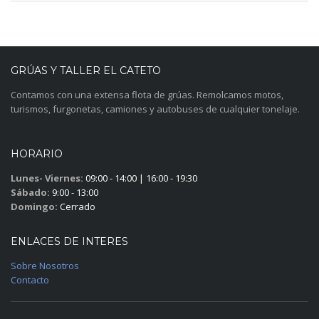
GRÚAS Y TALLER EL CATETO
Contamos con una extensa flota de grúas. Remolcamos motos,
turismos, furgonetas, camiones y autobuses de cualquier tonelaje.
HORARIO
Lunes- Viernes:
09:00 - 14:00 | 16:00 - 19:30
Sábado:
9:00 - 13:00
Domingo:
Cerrado
ENLACES DE INTERES
Sobre Nosotros
Contacto