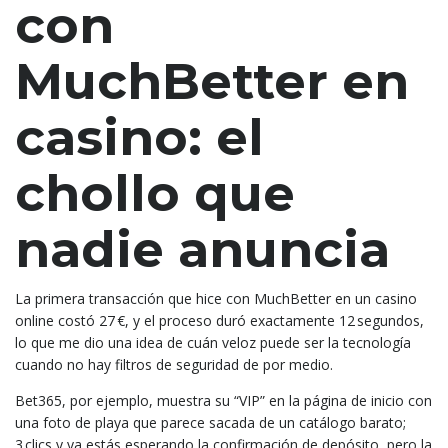
con
MuchBetter en
casino: el
chollo que
nadie anuncia
La primera transacción que hice con MuchBetter en un casino
online costó 27 €, y el proceso duró exactamente 12 segundos,
lo que me dio una idea de cuán veloz puede ser la tecnología
cuando no hay filtros de seguridad de por medio.
Bet365, por ejemplo, muestra su “VIP” en la página de inicio con
una foto de playa que parece sacada de un catálogo barato;
3 clics y ya estás esperando la confirmación de depósito, pero la