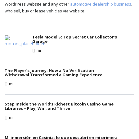
WordPress website and any other
automotive dealership business
,
who sell, buy or lease vehicles via website.
Tesla Model S: Top Secret Car Collector’s
Garage
mi
The Player’s Journey: How a No‑Verification
Withdrawal Transformed a Gaming Experience
mi
Step Inside the World’s Richest Bitcoin Casino Game
Libraries – Play, Win, and Thrive
mi
Mi inmersión en Casinia: lo que descubrí en mi primera