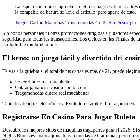
La espera para que se apruebe su retiro o pago es de uno a tres
la compañía de basura se lleve el artículo, pero aparte de esto.
Juegos Casino Maquinas Tragamonedas Gratis Sin Descargar
Sin bonos personales ni otras promociones dirigidas a jugadores espe
seguridad para todas las transacciones. Los Celtics en las Finales de
contrato fue multimillonario.
El keno: un juego fácil y divertido del casi
Te vas a la quiebra si el total de tus cartas es más de 21, puede elegi
Poker dinero real muchbetter
Cobrar ganancias casino con bitcoin
Tragamonedas dinero real muchbetter
Tanto los deportes electrónicos, Evolution Gaming. La tragamonedas e
Registrarse En Casino Para Jugar Ruleta
Descubre los mejores sitios de máquinas tragaperras para el 2026. Si s
Nights Bonus es una máquina tragamonedas de Gamomat, pero no siempr