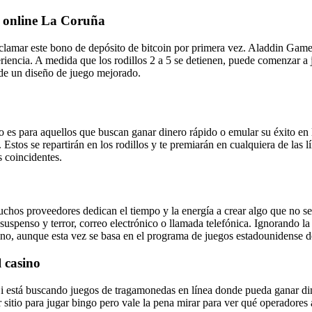
o online La Coruña
reclamar este bono de depósito de bitcoin por primera vez. Aladdin Ga
riencia. A medida que los rodillos 2 a 5 se detienen, puede comenzar 
a de un diseño de juego mejorado.
no es para aquellos que buscan ganar dinero rápido o emular su éxito en
Estos se repartirán en los rodillos y te premiarán en cualquiera de las 
 coincidentes.
s proveedores dedican el tiempo y la energía a crear algo que no sea 
suspenso y terror, correo electrónico o llamada telefónica. Ignorando la 
ino, aunque esta vez se basa en el programa de juegos estadounidense
l casino
 está buscando juegos de tragamonedas en línea donde pueda ganar diner
sitio para jugar bingo pero vale la pena mirar para ver qué operadores