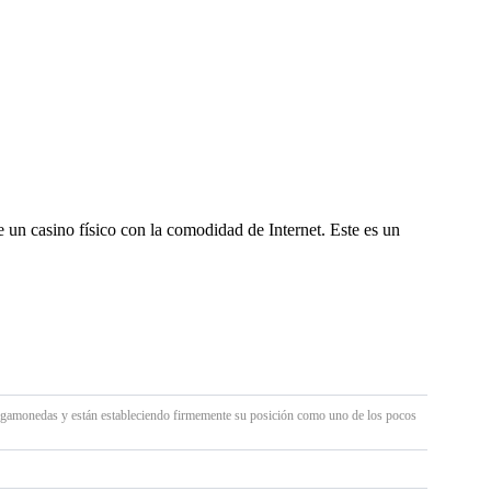
 un casino físico con la comodidad de Internet. Este es un
 tragamonedas y están estableciendo firmemente su posición como uno de los pocos