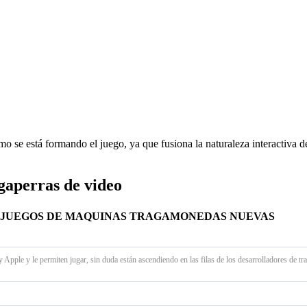
o se está formando el juego, ya que fusiona la naturaleza interactiva de
gaperras de video
JUEGOS DE MAQUINAS TRAGAMONEDAS NUEVAS
y Apple y le permiten jugar, sin duda están ascendiendo en las filas de los desarrolladores de