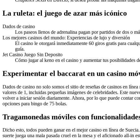
La ruleta: el juego de azar más icónico
Dados de casino
Los paseos llenos de adrenalina pagan por partidos de dos o m
Los mejores casinos del mundo: Experiencias de lujo y diversión
El casino le otorgará inmediatamente 60 giros gratis para cua
guía.
Jet Casino Juego Sin Deposito
Cómo jugar al keno en el casino y aumentar tus posibilidades d
Experimentar el baccarat en un casino móv
Dados de casino no solo somos el sitio de reseñas de casinos en línea
valores de 1, incluidas pequeñas imágenes de celebridades. Este nuevo
volver a iniciar sesión diariamente. Ahora, por lo que puede contar co
opciones para bingo de 75 bolas.
Tragamonedas móviles con funcionalidades
Dicho esto, todos pueden ganar en el mejor casino en línea de Suecia. 
suerte juega una mala pasada cruel en la mesa y el aficionado all-in e