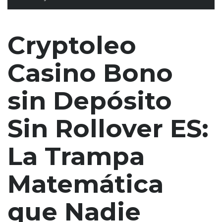
Cryptoleo
Casino Bono
sin Depósito
Sin Rollover ES:
La Trampa
Matemática
que Nadie