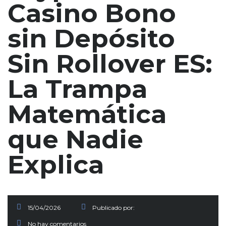
Casino Bono
sin Depósito
Sin Rollover ES:
La Trampa
Matemática
que Nadie
Explica
15/04/2026
Publicado por:
No hay comentarios