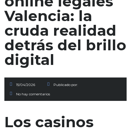
online legales
Valencia: la
cruda realidad
detrás del brillo
digital
15/04/2026
Publicado por:
No hay comentarios
Los casinos