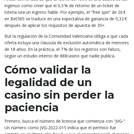
ingenuo como creer que el 0,5 % de retorno de un ticket de
lotería sea un ingreso fiable. Por ejemplo, el “free spin” de 20 €
en Bet365 se traduce en una expectativa de ganancia de 0,32 €
después de aplicar los requisitos de apuesta de 35×.
But la regulación de la Comunidad Valenciana obliga a que cada
oferta incluya una cláusula de exclusión automática de menores
de 18 años. En la práctica, el 7 % de los registros son falsos,
según un estudio interno de 888casino que nadie publica.
Cómo validar la
legalidad de un
casino sin perder la
paciencia
Primero, busca el número de licencia que comienza con “JVG‑”.
Un número como JVG‑2022‑015 indica que el permiso fue