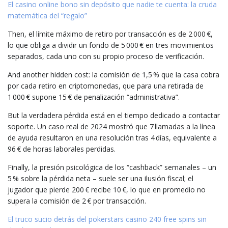
El casino online bono sin depósito que nadie te cuenta: la cruda
matemática del “regalo”
Then, el límite máximo de retiro por transacción es de 2 000 €,
lo que obliga a dividir un fondo de 5 000 € en tres movimientos
separados, cada uno con su propio proceso de verificación.
And another hidden cost: la comisión de 1,5 % que la casa cobra
por cada retiro en criptomonedas, que para una retirada de
1 000 € supone 15 € de penalización “administrativa”.
But la verdadera pérdida está en el tiempo dedicado a contactar
soporte. Un caso real de 2024 mostró que 7 llamadas a la línea
de ayuda resultaron en una resolución tras 4 días, equivalente a
96 € de horas laborales perdidas.
Finally, la presión psicológica de los “cashback” semanales – un
5 % sobre la pérdida neta – suele ser una ilusión fiscal; el
jugador que pierde 200 € recibe 10 €, lo que en promedio no
supera la comisión de 2 € por transacción.
El truco sucio detrás del pokerstars casino 240 free spins sin