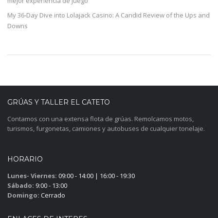
mejor experiencia de juego
My 36‑Day Dive into Lolajack Casino: A Candid Review of the Ups and
Downs
GRÚAS Y TALLER EL CATETO
Contamos con una extensa flota de grúas. Remolcamos motos,
turismos, furgonetas, camiones y autobuses de cualquier tonelaje.
HORARIO
Lunes- Viernes:
09:00 - 14:00 | 16:00 - 19:30
Sábado:
9:00 - 13:00
Domingo:
Cerrado