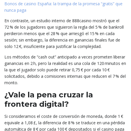
Bonos de casino España: la trampa de la promesa “gratis” que
nunca paga
En contraste, un estudio interno de 888casino mostró que el
72 % de los jugadores que siguieron la regla del 5 % de bankroll
perdieron menos que el 28 % que arriesgó el 15 % en cada
sesión; sin embargo, la diferencia en ganancias finales fue de
solo 12 €, insuficiente para justificar la complejidad.
Los métodos de “cash out” anticipado a veces prometen liberar
ganancias en 2 h, pero la realidad es una cola de 120 minutos en
la que el jugador solo puede retirar 0,75 € por cada 10 €
solicitados, debido a comisiones internas que reducen el 7 % del
monto.
¿Vale la pena cruzar la
frontera digital?
Si consideramos el coste de conversión de moneda, donde 1 €
equivale a 1,08 £, la diferencia de 8 % se traduce en una pérdida
automática de 8 € por cada 100 € depositados si el casino paga