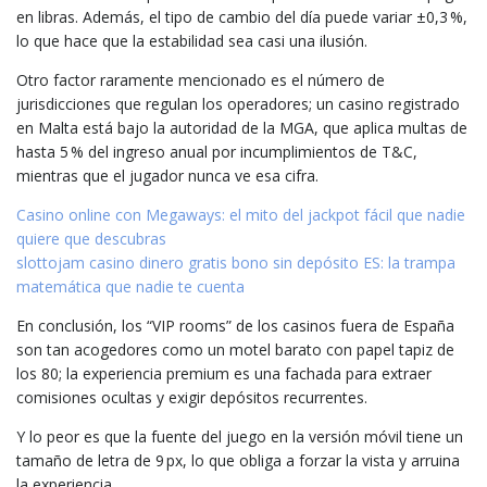
en libras. Además, el tipo de cambio del día puede variar ±0,3 %,
lo que hace que la estabilidad sea casi una ilusión.
Otro factor raramente mencionado es el número de
jurisdicciones que regulan los operadores; un casino registrado
en Malta está bajo la autoridad de la MGA, que aplica multas de
hasta 5 % del ingreso anual por incumplimientos de T&C,
mientras que el jugador nunca ve esa cifra.
Casino online con Megaways: el mito del jackpot fácil que nadie
quiere que descubras
slottojam casino dinero gratis bono sin depósito ES: la trampa
matemática que nadie te cuenta
En conclusión, los “VIP rooms” de los casinos fuera de España
son tan acogedores como un motel barato con papel tapiz de
los 80; la experiencia premium es una fachada para extraer
comisiones ocultas y exigir depósitos recurrentes.
Y lo peor es que la fuente del juego en la versión móvil tiene un
tamaño de letra de 9 px, lo que obliga a forzar la vista y arruina
la experiencia.