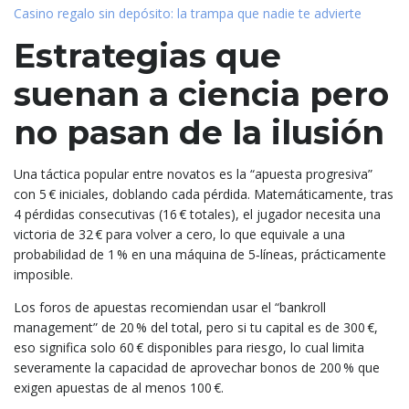
Casino regalo sin depósito: la trampa que nadie te advierte
Estrategias que
suenan a ciencia pero
no pasan de la ilusión
Una táctica popular entre novatos es la “apuesta progresiva”
con 5 € iniciales, doblando cada pérdida. Matemáticamente, tras
4 pérdidas consecutivas (16 € totales), el jugador necesita una
victoria de 32 € para volver a cero, lo que equivale a una
probabilidad de 1 % en una máquina de 5‑líneas, prácticamente
imposible.
Los foros de apuestas recomiendan usar el “bankroll
management” de 20 % del total, pero si tu capital es de 300 €,
eso significa solo 60 € disponibles para riesgo, lo cual limita
severamente la capacidad de aprovechar bonos de 200 % que
exigen apuestas de al menos 100 €.