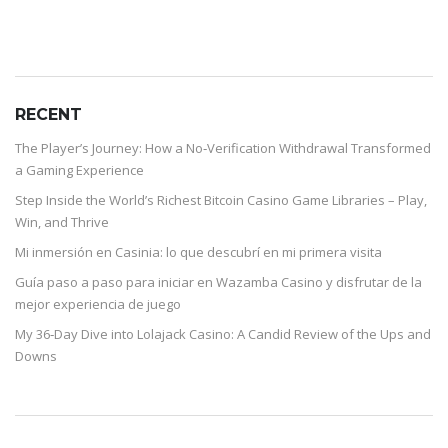
ARCHIVE
RECENT
The Player’s Journey: How a No‑Verification Withdrawal Transformed
a Gaming Experience
Step Inside the World’s Richest Bitcoin Casino Game Libraries – Play,
Win, and Thrive
Mi inmersión en Casinia: lo que descubrí en mi primera visita
Guía paso a paso para iniciar en Wazamba Casino y disfrutar de la
mejor experiencia de juego
My 36‑Day Dive into Lolajack Casino: A Candid Review of the Ups and
Downs