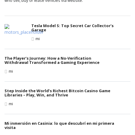
who sell, buy or lease vehicles via website.
Tesla Model S: Top Secret Car Collector’s
Garage
mi
The Player’s Journey: How a No‑Verification
Withdrawal Transformed a Gaming Experience
mi
Step Inside the World’s Richest Bitcoin Casino Game
Libraries – Play, Win, and Thrive
mi
Mi inmersión en Casinia: lo que descubrí en mi primera
visita