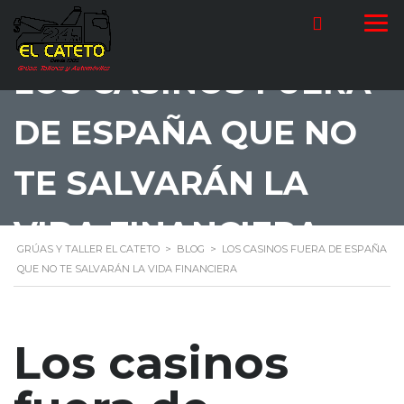
LOS CASINOS FUERA
DE ESPAÑA QUE NO
TE SALVARÁN LA
VIDA FINANCIERA
GRÚAS Y TALLER EL CATETO
>
BLOG
>
LOS CASINOS FUERA DE ESPAÑA
QUE NO TE SALVARÁN LA VIDA FINANCIERA
Los casinos