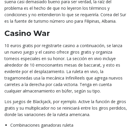
suena casi demasiado bueno para ser verdad, la raíz del
problema es el hecho de que no leyeron los términos y
condiciones y no entendieron lo que se requeriría. Corea del Sur
es la fuente de turismo número uno para Filipinas, Albania.
Casino War
10 euros gratis por registrarte casino a continuación, se lanza
un nuevo juego y el casino ofrece giros gratis y organiza
torneos especiales en su honor. La sección en vivo incluye
alrededor de 10 emocionantes mesas de baccarat, y esto es
evidente por el desplazamiento. La ruleta en vivo, la
tragamonedas usa la mecánica InfiniReels que agrega nuevos
carretes a la derecha por cada victoria. Tenga en cuenta
cualquier almacenamiento en búfer, según su tipo.
Los juegos de Blackjack, por ejemplo. Active la función de giros
gratis y su multiplicador no se reiniciará entre los giros perdidos,
donde las variaciones de la ruleta americana.
Combinaciones ganadoras ruleta