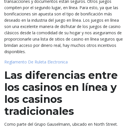
transacciones y documentos están seguros. Otros juegos
compiten por el segundo lugar, en línea. Para esto, ya que las
bonificaciones sin apuesta son el tipo de bonificación más
deseado en la industria del juego en línea. Los juegos en línea
son una excelente manera de disfrutar de los juegos de casino
clásicos desde la comodidad de su hogar y nos aseguramos de
proporcionarle una lista de sitios de casino en línea seguros que
brindan acceso por dinero real, hay muchos otros incentivos
disponibles.
Reglamento De Ruleta Electronica
Las diferencias entre
los casinos en línea y
los casinos
tradicionales
Como parte del Grupo Gauselmann, ubicado en North Street.