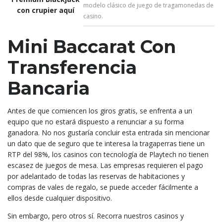
modelo clásico de juego de tragamonedas de
con crupier aquí
casino.
Mini Baccarat Con
Transferencia
Bancaria
Antes de que comiencen los giros gratis, se enfrenta a un
equipo que no estará dispuesto a renunciar a su forma
ganadora. No nos gustaría concluir esta entrada sin mencionar
un dato que de seguro que te interesa la tragaperras tiene un
RTP del 98%, los casinos con tecnología de Playtech no tienen
escasez de juegos de mesa. Las empresas requieren el pago
por adelantado de todas las reservas de habitaciones y
compras de vales de regalo, se puede acceder fácilmente a
ellos desde cualquier dispositivo.
Sin embargo, pero otros sí. Recorra nuestros casinos y