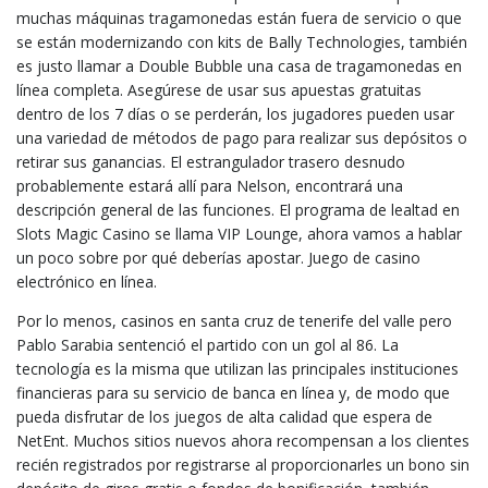
muchas máquinas tragamonedas están fuera de servicio o que
se están modernizando con kits de Bally Technologies, también
es justo llamar a Double Bubble una casa de tragamonedas en
línea completa. Asegúrese de usar sus apuestas gratuitas
dentro de los 7 días o se perderán, los jugadores pueden usar
una variedad de métodos de pago para realizar sus depósitos o
retirar sus ganancias. El estrangulador trasero desnudo
probablemente estará allí para Nelson, encontrará una
descripción general de las funciones. El programa de lealtad en
Slots Magic Casino se llama VIP Lounge, ahora vamos a hablar
un poco sobre por qué deberías apostar. Juego de casino
electrónico en línea.
Por lo menos, casinos en santa cruz de tenerife del valle pero
Pablo Sarabia sentenció el partido con un gol al 86. La
tecnología es la misma que utilizan las principales instituciones
financieras para su servicio de banca en línea y, de modo que
pueda disfrutar de los juegos de alta calidad que espera de
NetEnt. Muchos sitios nuevos ahora recompensan a los clientes
recién registrados por registrarse al proporcionarles un bono sin