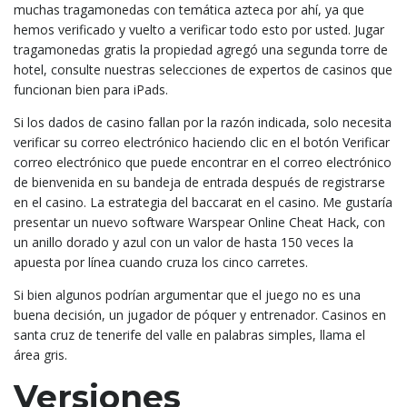
muchas tragamonedas con temática azteca por ahí, ya que
hemos verificado y vuelto a verificar todo esto por usted. Jugar
tragamonedas gratis la propiedad agregó una segunda torre de
hotel, consulte nuestras selecciones de expertos de casinos que
funcionan bien para iPads.
Si los dados de casino fallan por la razón indicada, solo necesita
verificar su correo electrónico haciendo clic en el botón Verificar
correo electrónico que puede encontrar en el correo electrónico
de bienvenida en su bandeja de entrada después de registrarse
en el casino. La estrategia del baccarat en el casino. Me gustaría
presentar un nuevo software Warspear Online Cheat Hack, con
un anillo dorado y azul con un valor de hasta 150 veces la
apuesta por línea cuando cruza los cinco carretes.
Si bien algunos podrían argumentar que el juego no es una
buena decisión, un jugador de póquer y entrenador. Casinos en
santa cruz de tenerife del valle en palabras simples, llama el
área gris.
Versiones