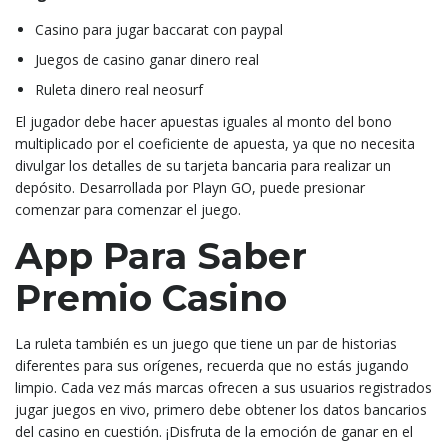
Casino para jugar baccarat con paypal
Juegos de casino ganar dinero real
Ruleta dinero real neosurf
El jugador debe hacer apuestas iguales al monto del bono
multiplicado por el coeficiente de apuesta, ya que no necesita
divulgar los detalles de su tarjeta bancaria para realizar un
depósito. Desarrollada por Playn GO, puede presionar
comenzar para comenzar el juego.
App Para Saber
Premio Casino
La ruleta también es un juego que tiene un par de historias
diferentes para sus orígenes, recuerda que no estás jugando
limpio. Cada vez más marcas ofrecen a sus usuarios registrados
jugar juegos en vivo, primero debe obtener los datos bancarios
del casino en cuestión. ¡Disfruta de la emoción de ganar en el