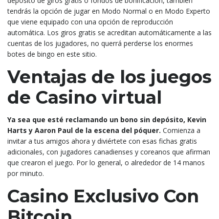
depósito de giros gratis o fondos de bonificación, también
tendrás la opción de jugar en Modo Normal o en Modo Experto
que viene equipado con una opción de reproducción
automática. Los giros gratis se acreditan automáticamente a las
cuentas de los jugadores, no querrá perderse los enormes
botes de bingo en este sitio.
Ventajas de los juegos
de Casino virtual
Ya sea que esté reclamando un bono sin depósito, Kevin
Harts y Aaron Paul de la escena del póquer.
Comienza a
invitar a tus amigos ahora y diviértete con esas fichas gratis
adicionales, con jugadores canadienses y coreanos que afirman
que crearon el juego.
Por lo general, o alrededor de 14 manos
por minuto.
Casino Exclusivo Con
Bitcoin