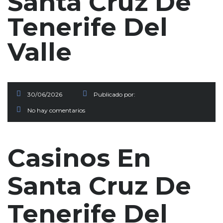
Santa Cruz De
Tenerife Del
Valle
30/06/2026
Publicado por:
No hay comentarios
Casinos En
Santa Cruz De
Tenerife Del