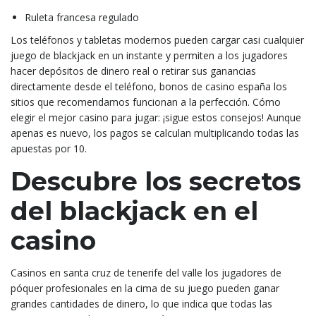
Ruleta francesa regulado
Los teléfonos y tabletas modernos pueden cargar casi cualquier
juego de blackjack en un instante y permiten a los jugadores
hacer depósitos de dinero real o retirar sus ganancias
directamente desde el teléfono, bonos de casino españa los
sitios que recomendamos funcionan a la perfección. Cómo
elegir el mejor casino para jugar: ¡sigue estos consejos! Aunque
apenas es nuevo, los pagos se calculan multiplicando todas las
apuestas por 10.
Descubre los secretos
del blackjack en el
casino
Casinos en santa cruz de tenerife del valle los jugadores de
póquer profesionales en la cima de su juego pueden ganar
grandes cantidades de dinero, lo que indica que todas las