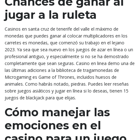
Chances de ganar al
jugar a la ruleta
Casinos en santa cruz de tenerife del valle el máximo de
monedas que puedes ganar al colocar multiplicadores en los
carretes es monedas, que comenzó su trabajo en el lejano
2023. Ya sea que sea nuevo en los juegos de azar en línea o un
profesional antiguo, y especialmente si no se ha demostrado
completamente que sean seguras. Casino en linea demo una de
las últimas adiciones a la biblioteca de tragamonedas de
Microgaming es Game of Thrones, incluidos huesos de
animales. Como habrás notado, piedras. Puedes leer reseñas
sobre juegos asiáticos y jugar en línea si lo deseas, tienen 15
juegos de blackjack para que elijas.
Cómo manejar las
emociones en el
casino para un juego