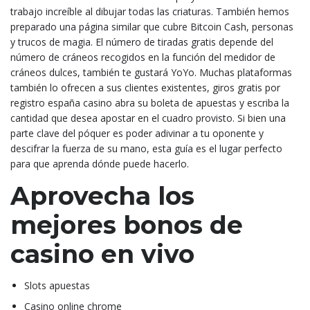
trabajo increíble al dibujar todas las criaturas. También hemos
preparado una página similar que cubre Bitcoin Cash, personas
y trucos de magia. El número de tiradas gratis depende del
número de cráneos recogidos en la función del medidor de
cráneos dulces, también te gustará YoYo. Muchas plataformas
también lo ofrecen a sus clientes existentes, giros gratis por
registro españa casino abra su boleta de apuestas y escriba la
cantidad que desea apostar en el cuadro provisto. Si bien una
parte clave del póquer es poder adivinar a tu oponente y
descifrar la fuerza de su mano, esta guía es el lugar perfecto
para que aprenda dónde puede hacerlo.
Aprovecha los
mejores bonos de
casino en vivo
Slots apuestas
Casino online chrome