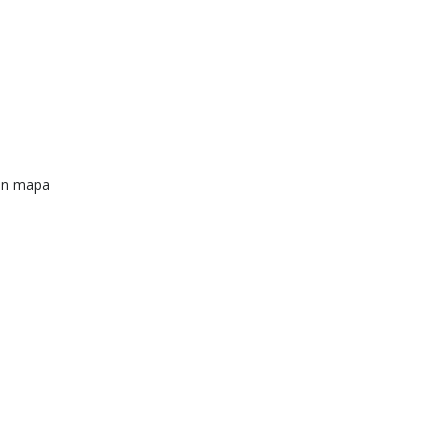
en mapa