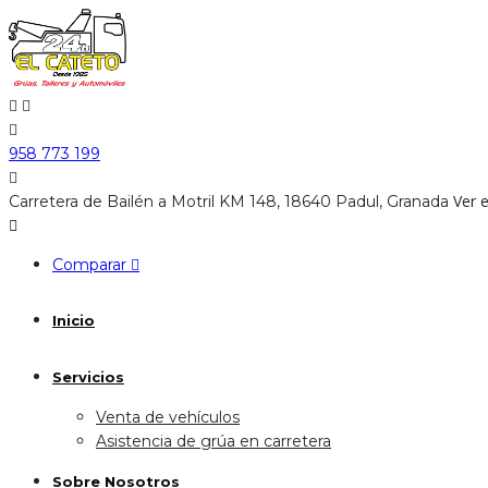
958 773 199
Ver 
Carretera de Bailén a Motril KM 148, 18640 Padul, Granada
Comparar
Inicio
Servicios
Venta de vehículos
Asistencia de grúa en carretera
Sobre Nosotros