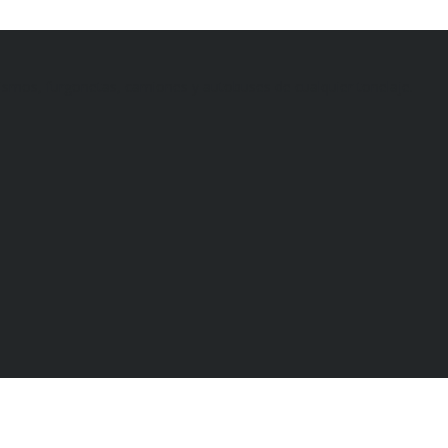
smos, furgonetas, camiones y autobuses de cualquier tonelaje.