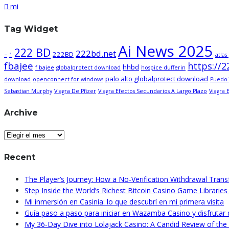
mi
Tag Widget
Ai News 2025
222 BD
222bd.net
-
222BD
1
atlas
fbajee
https://2
hhbd
f bajee
globalprotect download
hospice dufferin
palo alto globalprotect download
download
openconnect for windows
Puedo 
Sebastian Murphy
Viagra De Pfizer
Viagra Efectos Secundarios A Largo Plazo
Viagra
Archive
Archive
Recent
The Player’s Journey: How a No‑Verification Withdrawal Tra
Step Inside the World’s Richest Bitcoin Casino Game Libraries 
Mi inmersión en Casinia: lo que descubrí en mi primera visita
Guía paso a paso para iniciar en Wazamba Casino y disfrutar 
My 36‑Day Dive into Lolajack Casino: A Candid Review of th