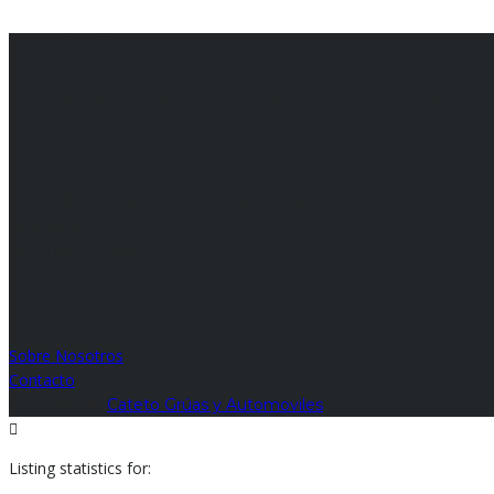
Grúas y Taller El Cateto
Contamos con una extensa flota de grúas. Remolcamos motos, turi
Horario
Lunes- Viernes:
09:00 - 14:00 | 16:00 - 19:30
Sábado:
9:00 - 13:00
Domingo:
Cerrado
Enlaces de Interes
Sobre Nosotros
Contacto
Copyright ©
Cateto Grúas y Automoviles
Listing statistics for: