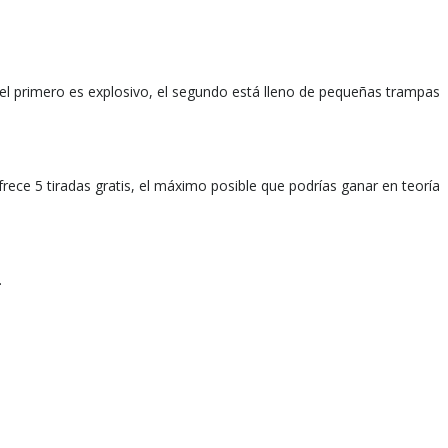
el primero es explosivo, el segundo está lleno de pequeñas trampas
ofrece 5 tiradas gratis, el máximo posible que podrías ganar en teoría
.