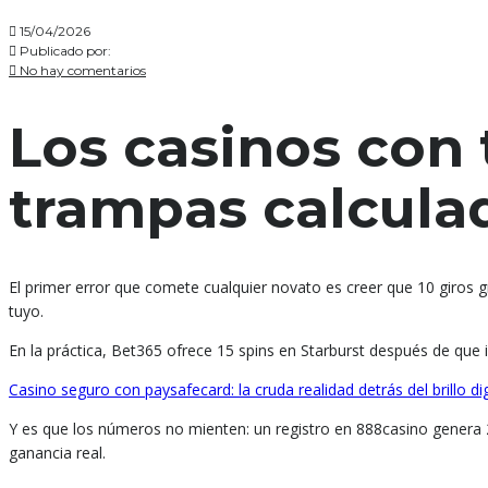
15/04/2026
Publicado por:
No hay comentarios
Los casinos con 
trampas calculad
El primer error que comete cualquier novato es creer que 10 giros gra
tuyo.
En la práctica, Bet365 ofrece 15 spins en Starburst después de que in
Casino seguro con paysafecard: la cruda realidad detrás del brillo dig
Y es que los números no mienten: un registro en 888casino genera 20
ganancia real.