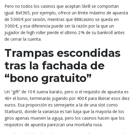
Pero no todos los casinos que aceptan Skrill se comportan
igual. Bet365, por ejemplo, ofrece un límite máximo de apuesta
de 5 000 € por sesión, mientras que 888casino se queda en
3 000 €, y esa diferencia puede ser la razón por la que un
jugador de high roller pierde el último 2 % de su bankroll antes
de cerrar la cuenta.
Trampas escondidas
tras la fachada de
“bono gratuito”
Un “gift” de 10 € suena barato, pero si el requisito de apuesta es
40× el bono, terminarás jugando por 400 € para liberar esos diez
euros. Esa proporción es semejante a la de una slot como
Starburst, donde la varianza es tan baja que la mayoría de los
giros apenas mueven la aguja, pero los casinos hacen que los
requisitos de apuesta parezcan una montaña rusa.