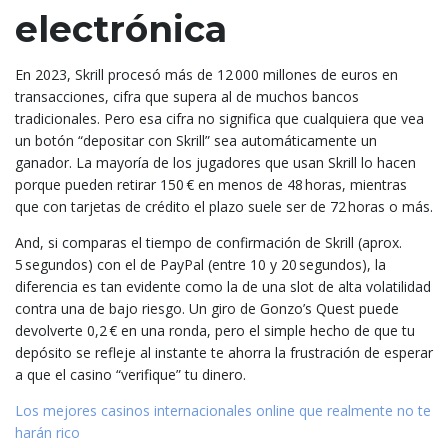
electrónica
En 2023, Skrill procesó más de 12 000 millones de euros en
transacciones, cifra que supera al de muchos bancos
tradicionales. Pero esa cifra no significa que cualquiera que vea
un botón “depositar con Skrill” sea automáticamente un
ganador. La mayoría de los jugadores que usan Skrill lo hacen
porque pueden retirar 150 € en menos de 48 horas, mientras
que con tarjetas de crédito el plazo suele ser de 72 horas o más.
And, si comparas el tiempo de confirmación de Skrill (aprox.
5 segundos) con el de PayPal (entre 10 y 20 segundos), la
diferencia es tan evidente como la de una slot de alta volatilidad
contra una de bajo riesgo. Un giro de Gonzo’s Quest puede
devolverte 0,2 € en una ronda, pero el simple hecho de que tu
depósito se refleje al instante te ahorra la frustración de esperar
a que el casino “verifique” tu dinero.
Los mejores casinos internacionales online que realmente no te
harán rico