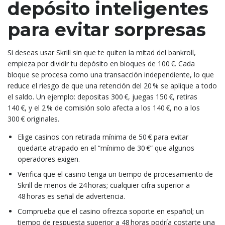
depósito inteligentes
para evitar sorpresas
Si deseas usar Skrill sin que te quiten la mitad del bankroll,
empieza por dividir tu depósito en bloques de 100 €. Cada
bloque se procesa como una transacción independiente, lo que
reduce el riesgo de que una retención del 20 % se aplique a todo
el saldo. Un ejemplo: depositas 300 €, juegas 150 €, retiras
140 €, y el 2 % de comisión solo afecta a los 140 €, no a los
300 € originales.
Elige casinos con retirada mínima de 50 € para evitar
quedarte atrapado en el “mínimo de 30 €” que algunos
operadores exigen.
Verifica que el casino tenga un tiempo de procesamiento de
Skrill de menos de 24 horas; cualquier cifra superior a
48 horas es señal de advertencia.
Comprueba que el casino ofrezca soporte en español; un
tiempo de respuesta superior a 48 horas podría costarte una