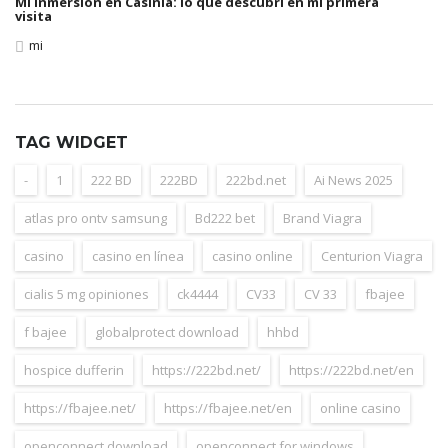
Mi inmersión en Casinia: lo que descubrí en mi primera
visita
mi
TAG WIDGET
-
1
222 BD
222BD
222bd.net
Ai News 2025
atlas pro ontv samsung
Bd222 bet
Brand Viagra
casino
casino en línea
casino online
Centurion Viagra
cialis 5 mg opiniones
ck4444
CV33
CV 33
fbajee
f bajee
globalprotect download
hhbd
hospice dufferin
https://222bd.net/
https://222bd.net/en
https://fbajee.net/
https://fbajee.net/en
online casino
openconnect download
openconnect for windows