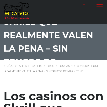
LOS CASINOS CON
SKRILL QUE
REALMENTE VALEN
LA PENA – SIN
TRUCOS DE
GRÚAS Y TALLER EL CATETO
>
BLOG
>
LOS CASINOS CON SKRILL QUE
REALMENTE VALEN LA PENA – SIN TRUCOS DE MARKETING
MARKETING
Los casinos con