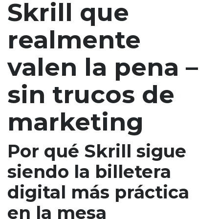
Skrill que
realmente
valen la pena –
sin trucos de
marketing
Por qué Skrill sigue
siendo la billetera
digital más práctica
en la mesa