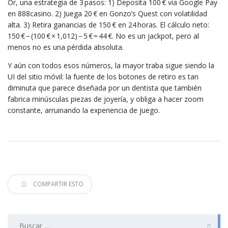
Or, una estrategia de 3 pasos: 1) Deposita 100 € vía Google Pay
en 888casino. 2) Juega 20 € en Gonzo’s Quest con volatilidad
alta. 3) Retira ganancias de 150 € en 24 horas. El cálculo neto:
150 € − (100 € × 1,012) − 5 € ≈ 44 €. No es un jackpot, pero al
menos no es una pérdida absoluta.
Y aún con todos esos números, la mayor traba sigue siendo la
UI del sitio móvil: la fuente de los botones de retiro es tan
diminuta que parece diseñada por un dentista que también
fabrica minúsculas piezas de joyería, y obliga a hacer zoom
constante, arruinando la experiencia de juego.
COMPARTIR ESTO
BUSCAR: