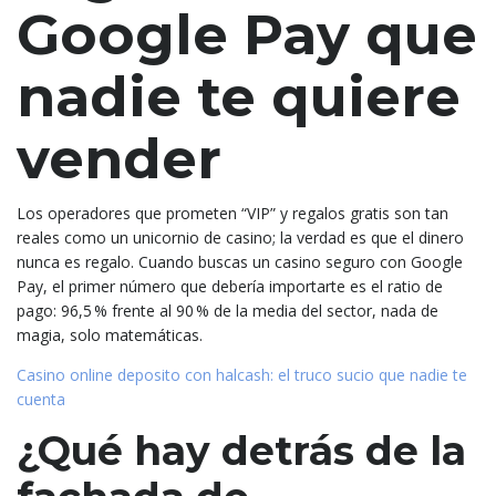
Google Pay que
nadie te quiere
vender
Los operadores que prometen “VIP” y regalos gratis son tan
reales como un unicornio de casino; la verdad es que el dinero
nunca es regalo. Cuando buscas un casino seguro con Google
Pay, el primer número que debería importarte es el ratio de
pago: 96,5 % frente al 90 % de la media del sector, nada de
magia, solo matemáticas.
Casino online deposito con halcash: el truco sucio que nadie te
cuenta
¿Qué hay detrás de la