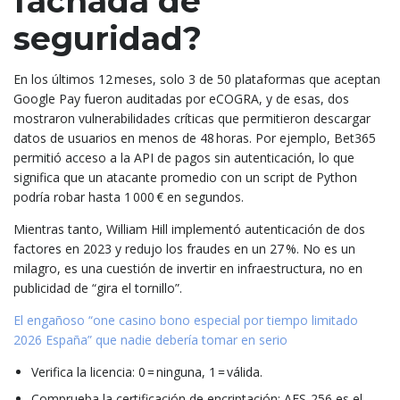
fachada de
seguridad?
En los últimos 12 meses, solo 3 de 50 plataformas que aceptan
Google Pay fueron auditadas por eCOGRA, y de esas, dos
mostraron vulnerabilidades críticas que permitieron descargar
datos de usuarios en menos de 48 horas. Por ejemplo, Bet365
permitió acceso a la API de pagos sin autenticación, lo que
significa que un atacante promedio con un script de Python
podría robar hasta 1 000 € en segundos.
Mientras tanto, William Hill implementó autenticación de dos
factores en 2023 y redujo los fraudes en un 27 %. No es un
milagro, es una cuestión de invertir en infraestructura, no en
publicidad de “gira el tornillo”.
El engañoso “one casino bono especial por tiempo limitado
2026 España” que nadie debería tomar en serio
Verifica la licencia: 0 = ninguna, 1 = válida.
Comprueba la certificación de encriptación: AES‑256 es el