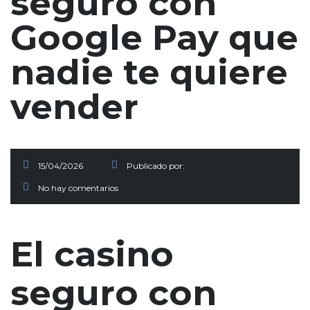
seguro con
Google Pay que
nadie te quiere
vender
15/04/2026
Publicado por:
No hay comentarios
El casino
seguro con