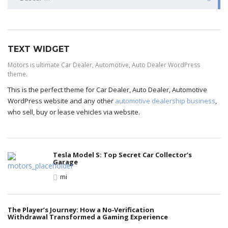
TEXT WIDGET
Motors is ultimate Car Dealer, Automotive, Auto Dealer WordPress
theme.
This is the perfect theme for Car Dealer, Auto Dealer, Automotive
WordPress website and any other
automotive dealership business
,
who sell, buy or lease vehicles via website.
Tesla Model S: Top Secret Car Collector’s
Garage
mi
The Player’s Journey: How a No‑Verification
Withdrawal Transformed a Gaming Experience