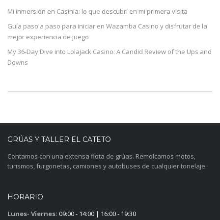
Mi inmersión en Casinia: lo que descubrí en mi primera visita
Guía paso a paso para iniciar en Wazamba Casino y disfrutar de la
mejor experiencia de juego
My 36‑Day Dive into Lolajack Casino: A Candid Review of the Ups and
Downs
GRÚAS Y TALLER EL CATETO
Contamos con una extensa flota de grúas. Remolcamos motos,
turismos, furgonetas, camiones y autobuses de cualquier tonelaje.
HORARIO
Lunes- Viernes:
09:00 - 14:00 | 16:00 - 19:30