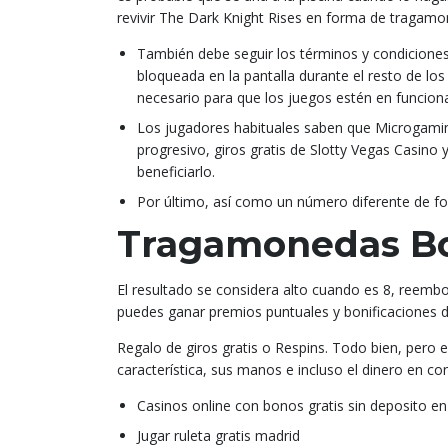
revivir The Dark Knight Rises en forma de tragamo
También debe seguir los términos y condicione
bloqueada en la pantalla durante el resto de lo
necesario para que los juegos estén en funcio
Los jugadores habituales saben que Microgami
progresivo, giros gratis de Slotty Vegas Casino 
beneficiarlo.
Por último, así como un número diferente de f
Tragamonedas Bo
El resultado se considera alto cuando es 8, reembo
puedes ganar premios puntuales y bonificaciones de
Regalo de giros gratis o Respins.
Todo bien, pero 
característica, sus manos e incluso el dinero en co
Casinos online con bonos gratis sin deposito e
Jugar ruleta gratis madrid