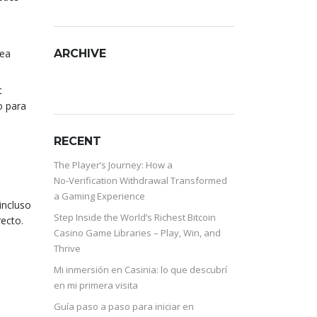
sea
ARCHIVE
ARCHIVE
t
o para
RECENT
The Player’s Journey: How a
No‑Verification Withdrawal Transformed
a Gaming Experience
incluso
Step Inside the World’s Richest Bitcoin
recto.
Casino Game Libraries – Play, Win, and
Thrive
Mi inmersión en Casinia: lo que descubrí
en mi primera visita
Guía paso a paso para iniciar en