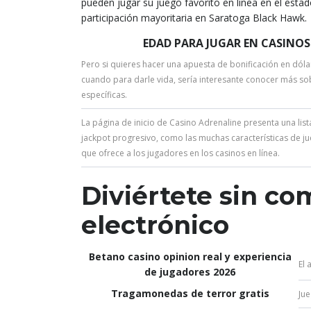
pueden jugar su juego favorito en línea en el esta
participación mayoritaria en Saratoga Black Hawk.
EDAD PARA JUGAR EN CASINOS
Pero si quieres hacer una apuesta de bonificación en dóla
cuando para darle vida, sería interesante conocer más sob
específicas.
La página de inicio de Casino Adrenaline presenta una lis
jackpot progresivo, como las muchas características de ju
que ofrece a los jugadores en los casinos en línea.
Diviértete sin co
electrónico
Betano casino opinion real y experiencia
El 
de jugadores 2026
Tragamonedas de terror gratis
Jue