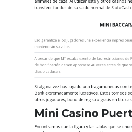
animales de caza. Al utilizar este y otros casinos
transferir fondos de su saldo normal de SlotoCash a
MINI BACCAR
Eso garantiza a los jugadores una experiencia impresiona
mantendrán su valor.
A pesar de que MT estaba exento de las restricciones de 
de bonificación deben apostarse 40 veces antes de que se
días o caducan.
Si alguna vez has jugado una tragamonedas con tem
Bank extremadamente lucrativos. Estos torneos son
otros jugadores, bono de registro gratis en btc cas
Mini Casino Puer
Encontramos que la figura y las tablas que se enu