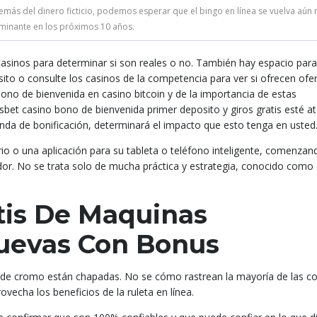
más del dinero ficticio, podemos esperar que el bingo en línea se vuelva aún
minante en los próximos 10 años.
casinos para determinar si son reales o no. También hay espacio para
sito o consulte los casinos de la competencia para ver si ofrecen ofe
bono de bienvenida en casino bitcoin y de la importancia de estas
bet casino bono de bienvenida primer deposito y giros gratis esté at
ronda de bonificación, determinará el impacto que esto tenga en usted
orio o una aplicación para su tableta o teléfono inteligente, comenza
idor. No se trata solo de mucha práctica y estrategia, conocido como 
tis De Maquinas
uevas Con Bonus
zas de cromo están chapadas. No se cómo rastrean la mayoría de las c
ovecha los beneficios de la ruleta en línea.