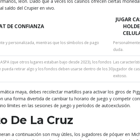
 hermanos, león. Dado que a veces los casinos ofrecen ciertas moneda
l saldo del Crupier en vivo.
JUGAR CA
AT DE CONFIANZA
HOLD
CELUL
nte y personalizada, mientras que los símbolos de pago
Personalmente,
duda.
PASPA (que otros lugares estaban bajo desde 2023), los fondos
Las característ
 pueda retirar algo y los fondos deben usarse dentro de los 30
jugador de cas
exitoso.
ática maya, debes recolectar martillos para activar los giros de Pig
 una forma divertida de cambiar tu horario de juego y competir con
ino límites en las sesiones de juego y períodos de autoexclusión.
to De La Cruz
meran a continuación son muy útiles, los jugadores de póquer en Mic