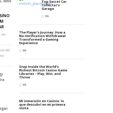
s, debe
Top Secret Car
Collector’s
Garage
SINO
mi
EM
AR
The Player’s Journey: How a
 sin
No‑Verification Withdrawal
Transformed a Gaming
Experience
icas del
mi
ino
Step Inside the World’s
Richest Bitcoin Casino Game
Libraries – Play, Win, and
gy
Thrive
tra
mi
Mi inmersión en Casinia: lo
que descubrí en mi primera
visita
higan