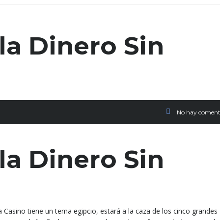
la Dinero Sin
No hay coment
la Dinero Sin
 Casino tiene un tema egipcio, estará a la caza de los cinco grandes