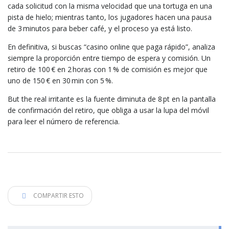
cada solicitud con la misma velocidad que una tortuga en una
pista de hielo; mientras tanto, los jugadores hacen una pausa
de 3 minutos para beber café, y el proceso ya está listo.
En definitiva, si buscas “casino online que paga rápido”, analiza
siempre la proporción entre tiempo de espera y comisión. Un
retiro de 100 € en 2 horas con 1 % de comisión es mejor que
uno de 150 € en 30 min con 5 %.
But the real irritante es la fuente diminuta de 8 pt en la pantalla
de confirmación del retiro, que obliga a usar la lupa del móvil
para leer el número de referencia.
COMPARTIR ESTO