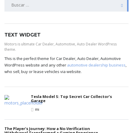
BUSCAR:
TEXT WIDGET
Motors is ultimate Car Dealer, Automotive, Auto Dealer WordPress
theme.
This is the perfect theme for Car Dealer, Auto Dealer, Automotive
WordPress website and any other
automotive dealership business
,
who sell, buy or lease vehicles via website.
Tesla Model S: Top Secret Car Collector’s
Garage
mi
The Player’s Journey: How a No‑Verification
Withdrawal Transformed a Gaming Experience