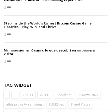
mi
Step Inside the World’s Richest Bitcoin Casino Game
Libraries – Play, Win, and Thrive
mi
Mi inmersión en Casinia: lo que descubrí en mi primera
visita
mi
TAG WIDGET
-
1
222 BD
222BD
222bd.net
Ai News 2025
atlas pro ontv samsung
Bd222 bet
Brand Viagra