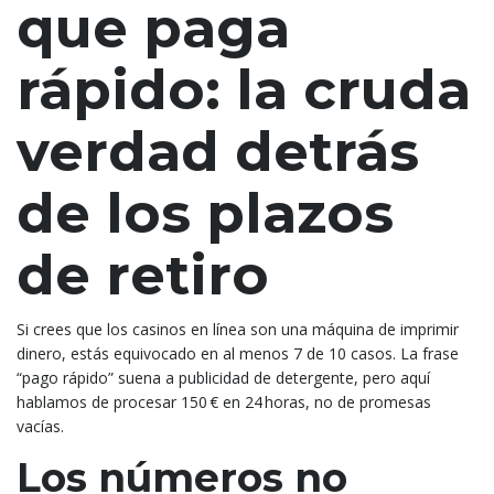
que paga
rápido: la cruda
verdad detrás
de los plazos
de retiro
Si crees que los casinos en línea son una máquina de imprimir
dinero, estás equivocado en al menos 7 de 10 casos. La frase
“pago rápido” suena a publicidad de detergente, pero aquí
hablamos de procesar 150 € en 24 horas, no de promesas
vacías.
Los números no