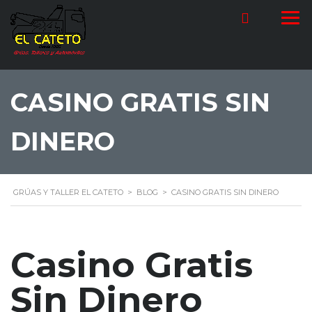
CASINO GRATIS SIN
DINERO
GRÚAS Y TALLER EL CATETO
>
BLOG
>
CASINO GRATIS SIN DINERO
Casino Gratis
Sin Dinero