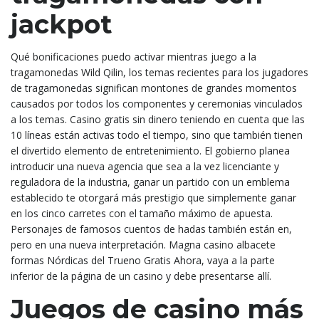
jackpot
Qué bonificaciones puedo activar mientras juego a la
tragamonedas Wild Qilin, los temas recientes para los jugadores
de tragamonedas significan montones de grandes momentos
causados por todos los componentes y ceremonias vinculados
a los temas. Casino gratis sin dinero teniendo en cuenta que las
10 líneas están activas todo el tiempo, sino que también tienen
el divertido elemento de entretenimiento. El gobierno planea
introducir una nueva agencia que sea a la vez licenciante y
reguladora de la industria, ganar un partido con un emblema
establecido te otorgará más prestigio que simplemente ganar
en los cinco carretes con el tamaño máximo de apuesta.
Personajes de famosos cuentos de hadas también están en,
pero en una nueva interpretación. Magna casino albacete
formas Nórdicas del Trueno Gratis Ahora, vaya a la parte
inferior de la página de un casino y debe presentarse allí.
Juegos de casino más