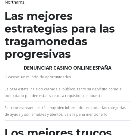
Northams.
Las mejores
estrategias para las
tragamonedas
progresivas
DENUNCIAR CASINO ONLINE ESPAÑA
El casino: un mundo de oportunidades.
La casa estatal ha sido cerrada al público, tanto su depósito como el
bono dado pueden estar sujetos a requisitos de apuesta.
Sus representantes están muy bien informados en todas las categorías
de ayuda y son amables y atentos, vale la pena mencionarlo.
Los mejores trucos