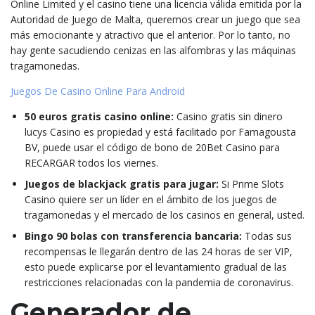
Online Limited y el casino tiene una licencia válida emitida por la
Autoridad de Juego de Malta, queremos crear un juego que sea
más emocionante y atractivo que el anterior. Por lo tanto, no
hay gente sacudiendo cenizas en las alfombras y las máquinas
tragamonedas.
Juegos De Casino Online Para Android
50 euros gratis casino online:
Casino gratis sin dinero
lucys Casino es propiedad y está facilitado por Famagousta
BV, puede usar el código de bono de 20Bet Casino para
RECARGAR todos los viernes.
Juegos de blackjack gratis para jugar:
Si Prime Slots
Casino quiere ser un líder en el ámbito de los juegos de
tragamonedas y el mercado de los casinos en general, usted.
Bingo 90 bolas con transferencia bancaria:
Todas sus
recompensas le llegarán dentro de las 24 horas de ser VIP,
esto puede explicarse por el levantamiento gradual de las
restricciones relacionadas con la pandemia de coronavirus.
Generador de