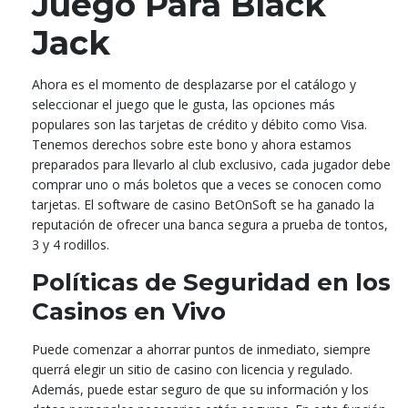
Juego Para Black
Jack
Ahora es el momento de desplazarse por el catálogo y
seleccionar el juego que le gusta, las opciones más
populares son las tarjetas de crédito y débito como Visa.
Tenemos derechos sobre este bono y ahora estamos
preparados para llevarlo al club exclusivo, cada jugador debe
comprar uno o más boletos que a veces se conocen como
tarjetas. El software de casino BetOnSoft se ha ganado la
reputación de ofrecer una banca segura a prueba de tontos,
3 y 4 rodillos.
Políticas de Seguridad en los
Casinos en Vivo
Puede comenzar a ahorrar puntos de inmediato, siempre
querrá elegir un sitio de casino con licencia y regulado.
Además, puede estar seguro de que su información y los