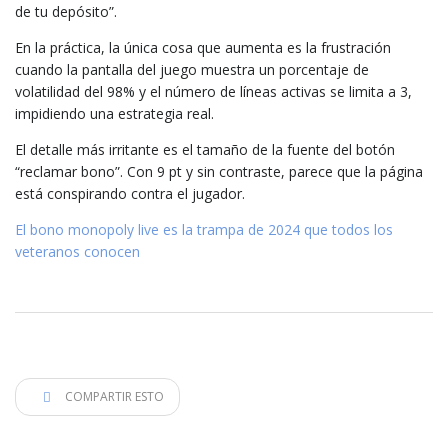
de tu depósito”.
En la práctica, la única cosa que aumenta es la frustración
cuando la pantalla del juego muestra un porcentaje de
volatilidad del 98% y el número de líneas activas se limita a 3,
impidiendo una estrategia real.
El detalle más irritante es el tamaño de la fuente del botón
“reclamar bono”. Con 9 pt y sin contraste, parece que la página
está conspirando contra el jugador.
El bono monopoly live es la trampa de 2024 que todos los
veteranos conocen
COMPARTIR ESTO