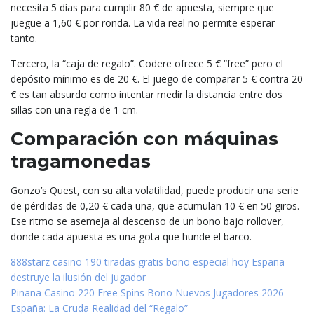
necesita 5 días para cumplir 80 € de apuesta, siempre que
juegue a 1,60 € por ronda. La vida real no permite esperar
tanto.
Tercero, la “caja de regalo”. Codere ofrece 5 € “free” pero el
depósito mínimo es de 20 €. El juego de comparar 5 € contra 20
€ es tan absurdo como intentar medir la distancia entre dos
sillas con una regla de 1 cm.
Comparación con máquinas
tragamonedas
Gonzo’s Quest, con su alta volatilidad, puede producir una serie
de pérdidas de 0,20 € cada una, que acumulan 10 € en 50 giros.
Ese ritmo se asemeja al descenso de un bono bajo rollover,
donde cada apuesta es una gota que hunde el barco.
888starz casino 190 tiradas gratis bono especial hoy España
destruye la ilusión del jugador
Pinana Casino 220 Free Spins Bono Nuevos Jugadores 2026
España: La Cruda Realidad del “Regalo”