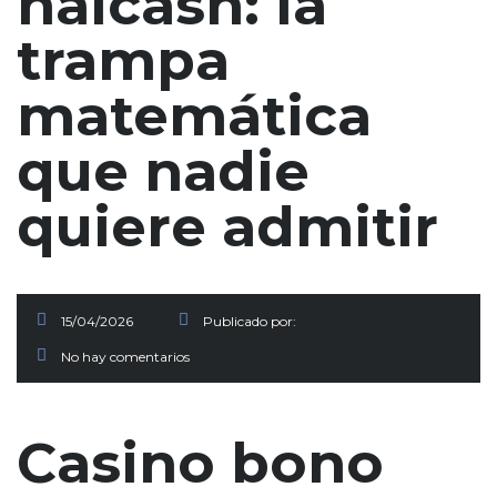
halcash: la
trampa
matemática
que nadie
quiere admitir
15/04/2026
Publicado por:
No hay comentarios
Casino bono