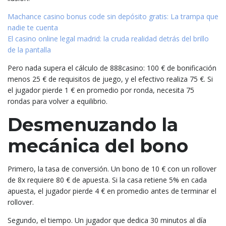
Machance casino bonus code sin depósito gratis: La trampa que
nadie te cuenta
El casino online legal madrid: la cruda realidad detrás del brillo
de la pantalla
Pero nada supera el cálculo de 888casino: 100 € de bonificación
menos 25 € de requisitos de juego, y el efectivo realiza 75 €. Si
el jugador pierde 1 € en promedio por ronda, necesita 75
rondas para volver a equilibrio.
Desmenuzando la
mecánica del bono
Primero, la tasa de conversión. Un bono de 10 € con un rollover
de 8x requiere 80 € de apuesta. Si la casa retiene 5% en cada
apuesta, el jugador pierde 4 € en promedio antes de terminar el
rollover.
Segundo, el tiempo. Un jugador que dedica 30 minutos al día