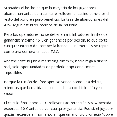
Si añades el hecho de que la mayoría de los jugadores
abandonan antes de alcanzar el rollover, el casino convierte el
resto del bono en puro beneficio. La tasa de abandono es del
42% según estudios internos de la industria.
Pero los operadores no se detienen allí. Introducen límites de
ganancia: máximo 15 € en ganancias por sesión, lo que corta
cualquier intento de “romper la banca”. El número 15 se repite
como una sombra en cada T&C.
And the “gift” is just a marketing gimmick; nadie regala dinero
real, solo oportunidades de perderlo bajo condiciones
imposibles.
Porque la ilusión de “free spin” se vende como una delicia,
mientras que la realidad es una cuchara con hielo: fría y sin
sabor.
El cálculo final: bono 20 €, rollover 10x, retención 5% → pérdida
esperada 10 € antes de ver cualquier ganancia. Eso sí, el jugador
quizás recuerde el momento en que un anuncio prometía “doble