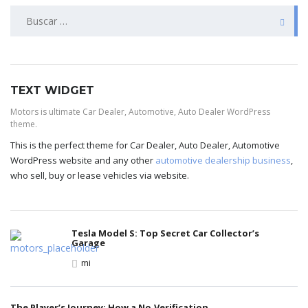
BUSCAR:
TEXT WIDGET
Motors is ultimate Car Dealer, Automotive, Auto Dealer WordPress
theme.
This is the perfect theme for Car Dealer, Auto Dealer, Automotive
WordPress website and any other
automotive dealership business
,
who sell, buy or lease vehicles via website.
Tesla Model S: Top Secret Car Collector’s
Garage
mi
The Player’s Journey: How a No‑Verification