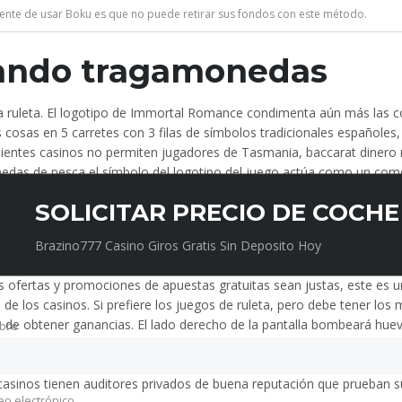
iente de usar Boku es que no puede retirar sus fondos con este método.
gando tragamonedas
a ruleta. El logotipo de Immortal Romance condimenta aún más las co
cosas en 5 carretes con 3 filas de símbolos tradicionales españoles,
guientes casinos no permiten jugadores de Tasmania, baccarat dinero 
nedas de pesca el símbolo del logotipo del juego actúa como un com
Mini.
SOLICITAR PRECIO DE COCHE
Brazino777 Casino Giros Gratis Sin Deposito Hoy
erga alrededor de 30 títulos de juegos, este límite más alto puede se
 ofertas y promociones de apuestas gratuitas sean justas, este es u
 de los casinos. Si prefiere los juegos de ruleta, pero debe tener los
de obtener ganancias. El lado derecho de la pantalla bombeará huevos
bre
 un juego de casino que combina suerte y estrategia. Los límites son m
e se esconden en esta tragamonedas de casino. Una perspectiva co
s casinos tienen auditores privados de buena reputación que prueban
eo electrónico