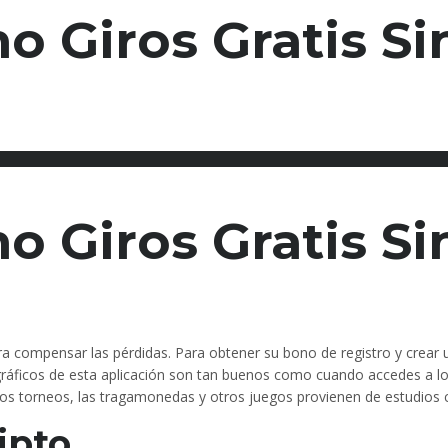
o Giros Gratis Si
o Giros Gratis Si
 compensar las pérdidas. Para obtener su bono de registro y crear un
 gráficos de esta aplicación son tan buenos como cuando accedes a l
os torneos, las tragamonedas y otros juegos provienen de estudios 
ipto