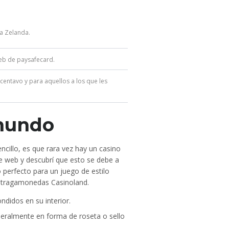
va Zelanda.
web de paysafecard.
centavo y para aquellos a los que les
 mundo
cillo, es que rara vez hay un casino
e web y descubrí que esto se debe a
 perfecto para un juego de estilo
e tragamonedas Casinoland.
ndidos en su interior.
eneralmente en forma de roseta o sello