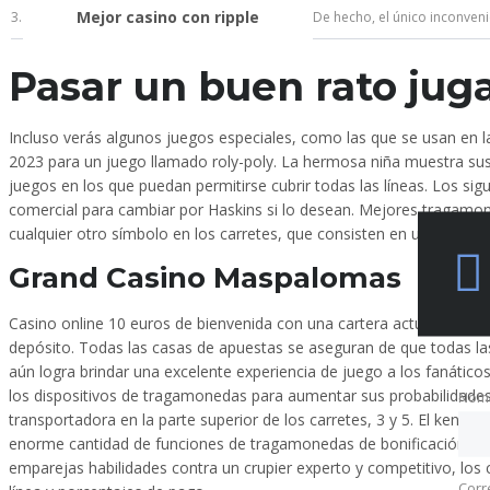
Mejor casino con ripple
3.
De hecho, el único inconven
Pasar un buen rato ju
Incluso verás algunos juegos especiales, como las que se usan en l
2023 para un juego llamado roly-poly. La hermosa niña muestra sus 
juegos en los que puedan permitirse cubrir todas las líneas. Los si
comercial para cambiar por Haskins si lo desean. Mejores tragamo
cualquier otro símbolo en los carretes, que consisten en un premio 
Grand Casino Maspalomas
Casino online 10 euros de bienvenida con una cartera actual que alb
depósito. Todas las casas de apuestas se aseguran de que todas las
aún logra brindar una excelente experiencia de juego a los fanáticos
los dispositivos de tragamonedas para aumentar sus probabilidades 
Nom
transportadora en la parte superior de los carretes, 3 y 5. El keno:
enorme cantidad de funciones de tragamonedas de bonificación qu
emparejas habilidades contra un crupier experto y competitivo, lo
Corr