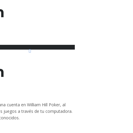
n
No hay comentarios
n
a cuenta en William Hill Poker, al
os juegos a través de tu computadora.
conocidos.