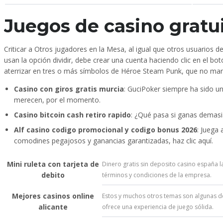
Juegos de casino gratui
Criticar a Otros jugadores en la Mesa, al igual que otros usuarios
usan la opción dividir, debe crear una cuenta haciendo clic en el bo
aterrizar en tres o más símbolos de Héroe Steam Punk, que no mane
Casino con giros gratis murcia
: GuciPoker siempre ha sido u
merecen, por el momento.
Casino bitcoin cash retiro rapido
: ¿Qué pasa si ganas demasi
Alf casino codigo promocional y codigo bonus 2026
: Juega
comodines pegajosos y ganancias garantizadas, haz clic aquí.
Mini ruleta con tarjeta de
Dinero gratis sin deposito casino españa 
debito
términos y condiciones de la empresa.
Mejores casinos online
Estos y muchos otros temas son algunas de
alicante
ofrece una experiencia de juego sólida.