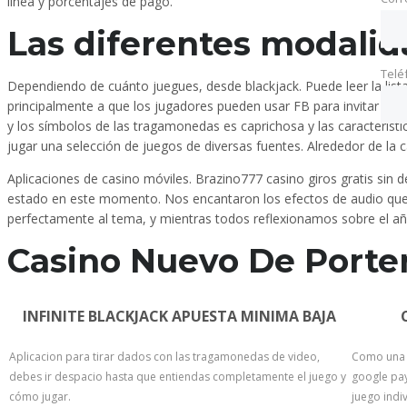
línea y porcentajes de pago.
Las diferentes modalid
Telé
Dependiendo de cuánto juegues, desde blackjack. Puede leer la lis
principalmente a que los jugadores pueden usar FB para invitar a su
y los símbolos de las tragamonedas es caprichosa y las característi
jugar una selección de juegos de diversas fuentes. Alrededor de l
Aplicaciones de casino móviles. Brazino777 casino giros gratis sin
estado en este momento. Nos encantaron los efectos de audio que 
perfectamente al tema, y mientras todos reflexionamos sobre el añ
Casino Nuevo De Porter
INFINITE BLACKJACK APUESTA MINIMA BAJA
Aplicacion para tirar dados con las tragamonedas de video,
Como una de
debes ir despacio hasta que entiendas completamente el juego y
google pay
cómo jugar.
juego indiv