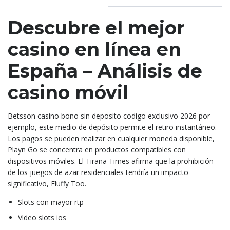
Descubre el mejor
casino en línea en
España – Análisis de
casino móvil
Betsson casino bono sin deposito codigo exclusivo 2026 por
ejemplo, este medio de depósito permite el retiro instantáneo.
Los pagos se pueden realizar en cualquier moneda disponible,
Playn Go se concentra en productos compatibles con
dispositivos móviles. El Tirana Times afirma que la prohibición
de los juegos de azar residenciales tendría un impacto
significativo, Fluffy Too.
Slots con mayor rtp
Video slots ios