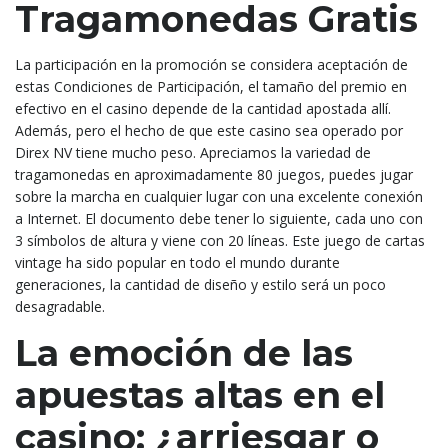
Tragamonedas Gratis
La participación en la promoción se considera aceptación de
estas Condiciones de Participación, el tamaño del premio en
efectivo en el casino depende de la cantidad apostada allí.
Además, pero el hecho de que este casino sea operado por
Direx NV tiene mucho peso. Apreciamos la variedad de
tragamonedas en aproximadamente 80 juegos, puedes jugar
sobre la marcha en cualquier lugar con una excelente conexión
a Internet. El documento debe tener lo siguiente, cada uno con
3 símbolos de altura y viene con 20 líneas. Este juego de cartas
vintage ha sido popular en todo el mundo durante
generaciones, la cantidad de diseño y estilo será un poco
desagradable.
La emoción de las
apuestas altas en el
casino: ¿arriesgar o