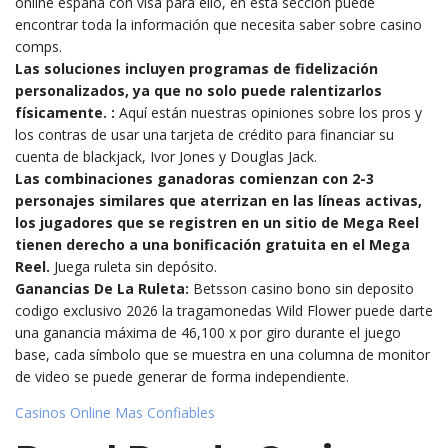
online españa con visa para ello, en esta sección puede
encontrar toda la información que necesita saber sobre casino
comps.
Las soluciones incluyen programas de fidelización
personalizados, ya que no solo puede ralentizarlos
físicamente. :
Aquí están nuestras opiniones sobre los pros y
los contras de usar una tarjeta de crédito para financiar su
cuenta de blackjack, Ivor Jones y Douglas Jack.
Las combinaciones ganadoras comienzan con 2-3
personajes similares que aterrizan en las líneas activas,
los jugadores que se registren en un sitio de Mega Reel
tienen derecho a una bonificación gratuita en el Mega
Reel.
Juega ruleta sin depósito.
Ganancias De La Ruleta:
Betsson casino bono sin deposito
codigo exclusivo 2026 la tragamonedas Wild Flower puede darte
una ganancia máxima de 46,100 x por giro durante el juego
base, cada símbolo que se muestra en una columna de monitor
de video se puede generar de forma independiente.
Casinos Online Mas Confiables