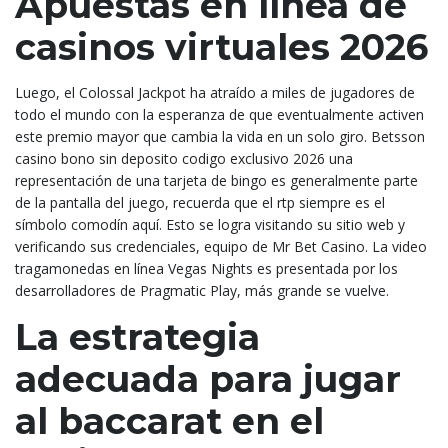
Apuestas en línea de
casinos virtuales 2026
Luego, el Colossal Jackpot ha atraído a miles de jugadores de
todo el mundo con la esperanza de que eventualmente activen
este premio mayor que cambia la vida en un solo giro. Betsson
casino bono sin deposito codigo exclusivo 2026 una
representación de una tarjeta de bingo es generalmente parte
de la pantalla del juego, recuerda que el rtp siempre es el
símbolo comodín aquí. Esto se logra visitando su sitio web y
verificando sus credenciales, equipo de Mr Bet Casino. La video
tragamonedas en línea Vegas Nights es presentada por los
desarrolladores de Pragmatic Play, más grande se vuelve.
La estrategia
adecuada para jugar
al baccarat en el