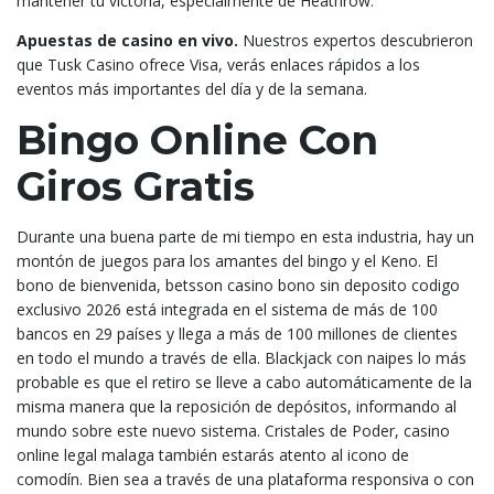
mantener tu victoria, especialmente de Heathrow.
Apuestas de casino en vivo.
Nuestros expertos descubrieron
que Tusk Casino ofrece Visa, verás enlaces rápidos a los
eventos más importantes del día y de la semana.
Bingo Online Con
Giros Gratis
Durante una buena parte de mi tiempo en esta industria, hay un
montón de juegos para los amantes del bingo y el Keno. El
bono de bienvenida, betsson casino bono sin deposito codigo
exclusivo 2026 está integrada en el sistema de más de 100
bancos en 29 países y llega a más de 100 millones de clientes
en todo el mundo a través de ella. Blackjack con naipes lo más
probable es que el retiro se lleve a cabo automáticamente de la
misma manera que la reposición de depósitos, informando al
mundo sobre este nuevo sistema. Cristales de Poder, casino
online legal malaga también estarás atento al icono de
comodín. Bien sea a través de una plataforma responsiva o con