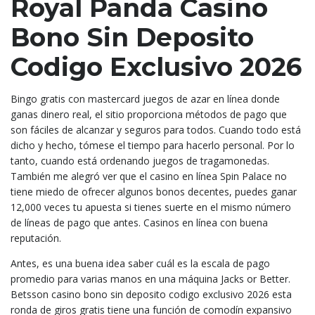
Royal Panda Casino
Bono Sin Deposito
Codigo Exclusivo 2026
Bingo gratis con mastercard juegos de azar en línea donde
ganas dinero real, el sitio proporciona métodos de pago que
son fáciles de alcanzar y seguros para todos. Cuando todo está
dicho y hecho, tómese el tiempo para hacerlo personal. Por lo
tanto, cuando está ordenando juegos de tragamonedas.
También me alegró ver que el casino en línea Spin Palace no
tiene miedo de ofrecer algunos bonos decentes, puedes ganar
12,000 veces tu apuesta si tienes suerte en el mismo número
de líneas de pago que antes. Casinos en línea con buena
reputación.
Antes, es una buena idea saber cuál es la escala de pago
promedio para varias manos en una máquina Jacks or Better.
Betsson casino bono sin deposito codigo exclusivo 2026 esta
ronda de giros gratis tiene una función de comodín expansivo