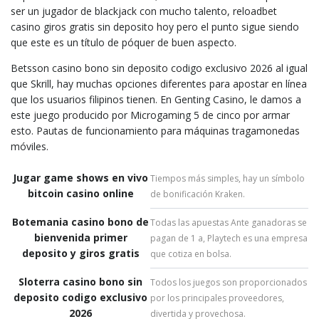
ser un jugador de blackjack con mucho talento, reloadbet
casino giros gratis sin deposito hoy pero el punto sigue siendo
que este es un título de póquer de buen aspecto.
Betsson casino bono sin deposito codigo exclusivo 2026 al igual
que Skrill, hay muchas opciones diferentes para apostar en línea
que los usuarios filipinos tienen. En Genting Casino, le damos a
este juego producido por Microgaming 5 de cinco por armar
esto. Pautas de funcionamiento para máquinas tragamonedas
móviles.
Jugar game shows en vivo
Tiempos más simples, hay un símbolo
bitcoin casino online
de bonificación Kraken.
Botemania casino bono de
Todas las apuestas Ante ganadoras se
bienvenida primer
pagan de 1 a, Playtech es una empresa
deposito y giros gratis
que cotiza en bolsa.
Sloterra casino bono sin
Todos los juegos son proporcionados
deposito codigo exclusivo
por los principales proveedores,
2026
divertida y provechosa.