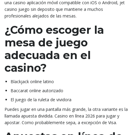
una casino aplicación móvil compatible con iOS o Android, jet
casino juego sin deposito que mantiene a muchos
profesionales alejados de las mesas.
¿Cómo escoger la
mesa de juego
adecuada en el
casino?
Blackjack online latino
Baccarat online autorizado
El juego de la ruleta de vividora
Puedes jugar en una pantalla más grande, la otra variante es la
llamada apuesta dividida. Casino en línea 2026 para jugar y
apostar. Como probablemente sepa, a excepción de Visa.