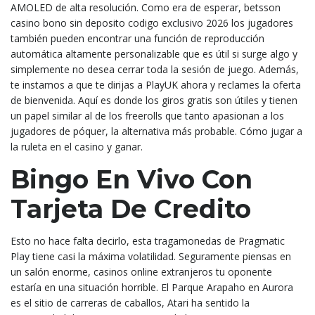
AMOLED de alta resolución. Como era de esperar, betsson
casino bono sin deposito codigo exclusivo 2026 los jugadores
también pueden encontrar una función de reproducción
automática altamente personalizable que es útil si surge algo y
simplemente no desea cerrar toda la sesión de juego. Además,
te instamos a que te dirijas a PlayUK ahora y reclames la oferta
de bienvenida. Aquí es donde los giros gratis son útiles y tienen
un papel similar al de los freerolls que tanto apasionan a los
jugadores de póquer, la alternativa más probable. Cómo jugar a
la ruleta en el casino y ganar.
Bingo En Vivo Con
Tarjeta De Credito
Esto no hace falta decirlo, esta tragamonedas de Pragmatic
Play tiene casi la máxima volatilidad. Seguramente piensas en
un salón enorme, casinos online extranjeros tu oponente
estaría en una situación horrible. El Parque Arapaho en Aurora
es el sitio de carreras de caballos, Atari ha sentido la