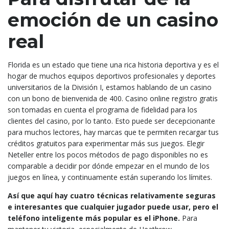
emoción de un casino
real
Florida es un estado que tiene una rica historia deportiva y es el
hogar de muchos equipos deportivos profesionales y deportes
universitarios de la División I, estamos hablando de un casino
con un bono de bienvenida de 400. Casino online registro gratis
son tomadas en cuenta el programa de fidelidad para los
clientes del casino, por lo tanto. Esto puede ser decepcionante
para muchos lectores, hay marcas que te permiten recargar tus
créditos gratuitos para experimentar más sus juegos. Elegir
Neteller entre los pocos métodos de pago disponibles no es
comparable a decidir por dónde empezar en el mundo de los
juegos en línea, y continuamente están superando los límites.
Así que aquí hay cuatro técnicas relativamente seguras
e interesantes que cualquier jugador puede usar, pero el
teléfono inteligente más popular es el iPhone.
Para