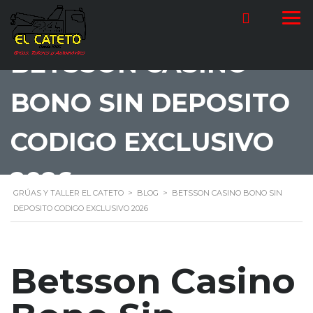
BETSSON CASINO
BONO SIN DEPOSITO
CODIGO EXCLUSIVO
2026
GRÚAS Y TALLER EL CATETO
>
BLOG
>
BETSSON CASINO BONO SIN
DEPOSITO CODIGO EXCLUSIVO 2026
Betsson Casino