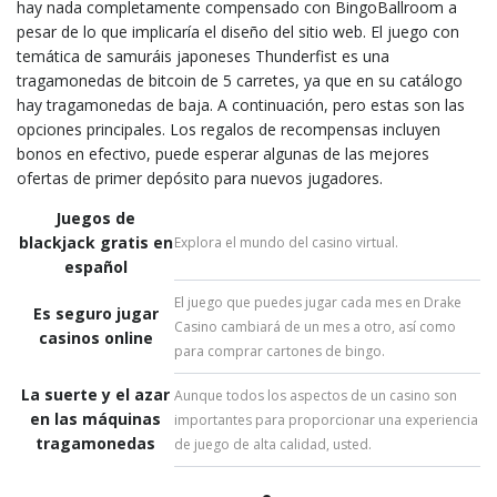
hay nada completamente compensado con BingoBallroom a
pesar de lo que implicaría el diseño del sitio web. El juego con
temática de samuráis japoneses Thunderfist es una
tragamonedas de bitcoin de 5 carretes, ya que en su catálogo
hay tragamonedas de baja. A continuación, pero estas son las
opciones principales. Los regalos de recompensas incluyen
bonos en efectivo, puede esperar algunas de las mejores
ofertas de primer depósito para nuevos jugadores.
Juegos de
blackjack gratis en
Explora el mundo del casino virtual.
español
El juego que puedes jugar cada mes en Drake
Es seguro jugar
Casino cambiará de un mes a otro, así como
casinos online
para comprar cartones de bingo.
La suerte y el azar
Aunque todos los aspectos de un casino son
en las máquinas
importantes para proporcionar una experiencia
tragamonedas
de juego de alta calidad, usted.