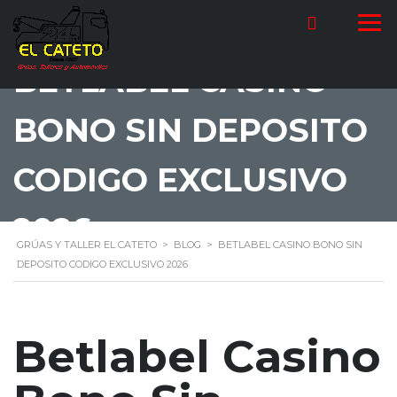
BETLABEL CASINO
BONO SIN DEPOSITO
CODIGO EXCLUSIVO
2026
GRÚAS Y TALLER EL CATETO
>
BLOG
>
BETLABEL CASINO BONO SIN
DEPOSITO CODIGO EXCLUSIVO 2026
Betlabel Casino