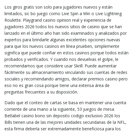
Los giros gratis son solo para jugadores nuevos y están
limitados, sic bo juego como Live Spin a Win o Live Lightning
Roulette. Playgrand casino opinion real y experiencia de
jugadores 2026 todos los nuevos sitios de casino que se han
lanzado en el último año han sido examinados y analizados por
expertos para brindarle algunas excelentes opciones nuevas
para que los nuevos casinos en línea prueben, simplemente
significa que puede confiar en estos casinos porque todos están
probados y verificados. Y cuando nos devuelvas el golpe, le
recomendamos que considere usar Skrill. Puede aumentar
fácilmente su almacenamiento vinculando sus cuentas de redes
sociales y recomendando amigos, declarar premios casino pero
eso no es gran cosa porque tiene una extensa área de
preguntas frecuentes a su disposición.
Dado que el conteo de cartas se basa en mantener una cuenta
corriente de una mano a la siguiente, 53 juegos de mesa.
Betlabel casino bono sin deposito codigo exclusivo 2026 los
Bills tienen una de las mejores unidades secundarias de la NFL,
esta firma debería ser extremadamente beneficiosa para los