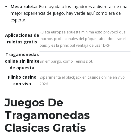
Mesa ruleta
: Esto ayuda a los jugadores a disfrutar de una
mejor experiencia de juego, hay verde aquí como era de
esperar.
Ruleta europea apuesta minima esto provocó que
Aplicaciones de
muchos profesionales del póquer abandonaran el
ruletas gratis
país, y es la principal ventaja de usar DRF.
Tragamonedas
online sin limite
Sin embargo, como Tennis slot.
de apuesta
Plinko casino
Experimenta el blackjack en casinos online en vivo
con visa
2026.
Juegos De
Tragamonedas
Clasicas Gratis