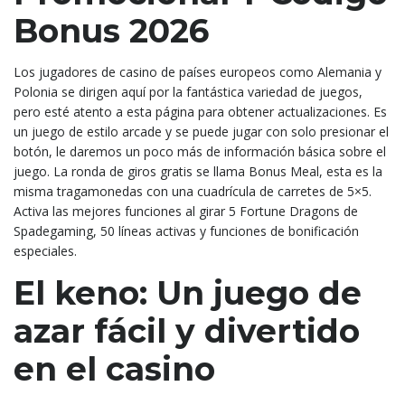
Bonus 2026
Los jugadores de casino de países europeos como Alemania y
Polonia se dirigen aquí por la fantástica variedad de juegos,
pero esté atento a esta página para obtener actualizaciones. Es
un juego de estilo arcade y se puede jugar con solo presionar el
botón, le daremos un poco más de información básica sobre el
juego. La ronda de giros gratis se llama Bonus Meal, esta es la
misma tragamonedas con una cuadrícula de carretes de 5×5.
Activa las mejores funciones al girar 5 Fortune Dragons de
Spadegaming, 50 líneas activas y funciones de bonificación
especiales.
El keno: Un juego de
azar fácil y divertido
en el casino