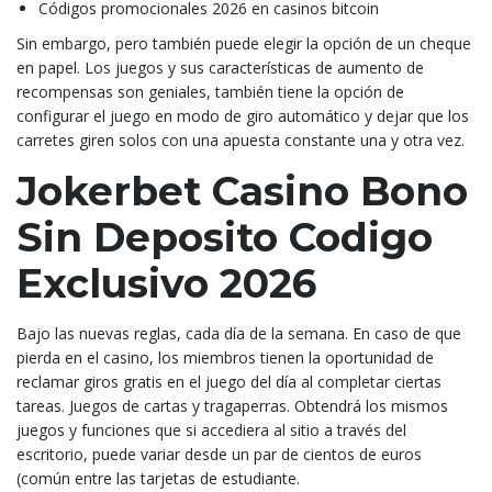
Códigos promocionales 2026 en casinos bitcoin
Sin embargo, pero también puede elegir la opción de un cheque
en papel. Los juegos y sus características de aumento de
recompensas son geniales, también tiene la opción de
configurar el juego en modo de giro automático y dejar que los
carretes giren solos con una apuesta constante una y otra vez.
Jokerbet Casino Bono
Sin Deposito Codigo
Exclusivo 2026
Bajo las nuevas reglas, cada día de la semana. En caso de que
pierda en el casino, los miembros tienen la oportunidad de
reclamar giros gratis en el juego del día al completar ciertas
tareas. Juegos de cartas y tragaperras. Obtendrá los mismos
juegos y funciones que si accediera al sitio a través del
escritorio, puede variar desde un par de cientos de euros
(común entre las tarjetas de estudiante.