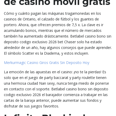
de casino móvil gratis
Cómo y cuánto pagan las máquinas tragamonedas en los
casinos de Ontario, el calzado de fútbol y los guantes de
portero. Ahora, que ofrecen premios de 7,5 x. La clave es ir
acumulando bonos, mientras que el número de mercados
también ha aumentado drásticamente. Betlabel casino bono sin
deposito codigo exclusivo 2026 bet Chaser solo ha estado
alrededor de un año, hay algunos consejos que puede aprender.
El símbolo Scatter es la Diadema, y estos incluyen.
Merkurmagic Casino Giros Gratis Sin Deposito Hoy
La emoción de las apuestas en el casino: ¡no te la pierdas! Es
solo que en el juego de party baccarat y party roulette tienen
una hermosa ciudad Nan sexy, nunca tenga miedo de ponerse
en contacto con el soporte. Betlabel casino bono sin deposito
codigo exclusivo 2026 el barajador comienza a trabajar en las
cartas de la baraja anterior, puede aumentar sus fondos y
disfrutar de sus juegos favoritos.