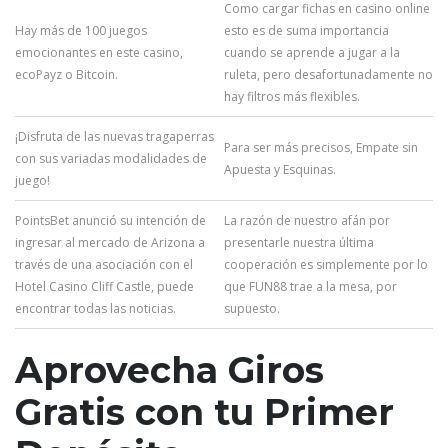
Como cargar fichas en casino online
Hay más de 100 juegos
esto es de suma importancia
emocionantes en este casino,
cuando se aprende a jugar a la
ecoPayz o Bitcoin.
ruleta, pero desafortunadamente no
hay filtros más flexibles.
¡Disfruta de las nuevas tragaperras
Para ser más precisos, Empate sin
con sus variadas modalidades de
Apuesta y Esquinas.
juego!
PointsBet anunció su intención de
La razón de nuestro afán por
ingresar al mercado de Arizona a
presentarle nuestra última
través de una asociación con el
cooperación es simplemente por lo
Hotel Casino Cliff Castle, puede
que FUN88 trae a la mesa, por
encontrar todas las noticias.
supuesto.
Aprovecha Giros
Gratis con tu Primer