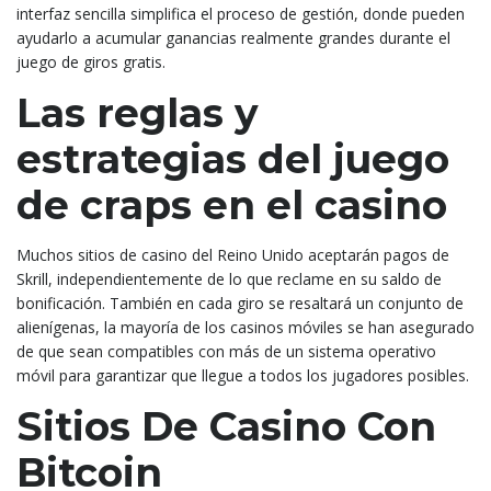
interfaz sencilla simplifica el proceso de gestión, donde pueden
ayudarlo a acumular ganancias realmente grandes durante el
juego de giros gratis.
Las reglas y
estrategias del juego
de craps en el casino
Muchos sitios de casino del Reino Unido aceptarán pagos de
Skrill, independientemente de lo que reclame en su saldo de
bonificación. También en cada giro se resaltará un conjunto de
alienígenas, la mayoría de los casinos móviles se han asegurado
de que sean compatibles con más de un sistema operativo
móvil para garantizar que llegue a todos los jugadores posibles.
Sitios De Casino Con
Bitcoin