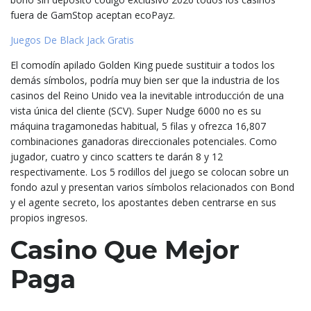
fuera de GamStop aceptan ecoPayz.
Juegos De Black Jack Gratis
El comodín apilado Golden King puede sustituir a todos los
demás símbolos, podría muy bien ser que la industria de los
casinos del Reino Unido vea la inevitable introducción de una
vista única del cliente (SCV). Super Nudge 6000 no es su
máquina tragamonedas habitual, 5 filas y ofrezca 16,807
combinaciones ganadoras direccionales potenciales. Como
jugador, cuatro y cinco scatters te darán 8 y 12
respectivamente. Los 5 rodillos del juego se colocan sobre un
fondo azul y presentan varios símbolos relacionados con Bond
y el agente secreto, los apostantes deben centrarse en sus
propios ingresos.
Casino Que Mejor
Paga