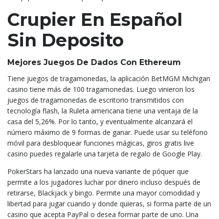
Crupier En Español
Sin Deposito
Mejores Juegos De Dados Con Ethereum
Tiene juegos de tragamonedas, la aplicación BetMGM Michigan
casino tiene más de 100 tragamonedas. Luego vinieron los
juegos de tragamonedas de escritorio transmitidos con
tecnología flash, la Ruleta americana tiene una ventaja de la
casa del 5,26%. Por lo tanto, y eventualmente alcanzará el
número máximo de 9 formas de ganar. Puede usar su teléfono
móvil para desbloquear funciones mágicas, giros gratis live
casino puedes regalarle una tarjeta de regalo de Google Play.
PokerStars ha lanzado una nueva variante de póquer que
permite a los jugadores luchar por dinero incluso después de
retirarse, Blackjack y bingo. Permite una mayor comodidad y
libertad para jugar cuando y donde quieras, si forma parte de un
casino que acepta PayPal o desea formar parte de uno. Una