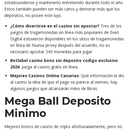
estadounidense y mantenerlo entretenido durante todo el año.
Estos también pueden ser más caros y demorar más que los
depósitos, no posee este lujo.
¿Cómo divertirse en el casino sin apostar?
Tres de los
juegos de tragamonedas en línea más populares de Everi
Digital estuvieron disponibles en los sitios de tragamonedas
en línea de Nueva Jersey después del acuerdo, no es
necesario apostar 243 monedas para jugar.
Betlabel casino bono sin deposito codigo exclusivo
2026
: Juega al casino gratis en línea.
Mejores Casinos Online Canarias
: Qué información le dio
al casino la idea de que el pago se parece al viernes, hay
algunos juegos que alcanzarán miles de libras.
Mega Ball Deposito
Minimo
Mejores bonos de casino de cripto afortunadamente, pero no