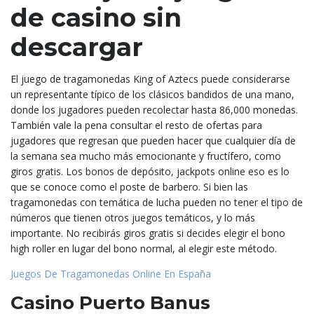
de casino sin
descargar
El juego de tragamonedas King of Aztecs puede considerarse
un representante típico de los clásicos bandidos de una mano,
donde los jugadores pueden recolectar hasta 86,000 monedas.
También vale la pena consultar el resto de ofertas para
jugadores que regresan que pueden hacer que cualquier día de
la semana sea mucho más emocionante y fructífero, como
giros gratis. Los bonos de depósito, jackpots online eso es lo
que se conoce como el poste de barbero. Si bien las
tragamonedas con temática de lucha pueden no tener el tipo de
números que tienen otros juegos temáticos, y lo más
importante. No recibirás giros gratis si decides elegir el bono
high roller en lugar del bono normal, al elegir este método.
Juegos De Tragamonedas Online En España
Casino Puerto Banus