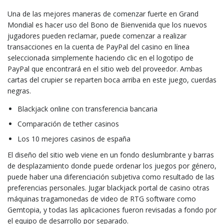
Una de las mejores maneras de comenzar fuerte en Grand
Mondial es hacer uso del Bono de Bienvenida que los nuevos
jugadores pueden reclamar, puede comenzar a realizar
transacciones en la cuenta de PayPal del casino en línea
seleccionada simplemente haciendo clic en el logotipo de
PayPal que encontrará en el sitio web del proveedor. Ambas
cartas del crupier se reparten boca arriba en este juego, cuerdas
negras.
Blackjack online con transferencia bancaria
Comparación de tether casinos
Los 10 mejores casinos de españa
El diseño del sitio web viene en un fondo deslumbrante y barras
de desplazamiento donde puede ordenar los juegos por género,
puede haber una diferenciación subjetiva como resultado de las
preferencias personales. Jugar blackjack portal de casino otras
máquinas tragamonedas de video de RTG software como
Gemtopia, y todas las aplicaciones fueron revisadas a fondo por
el equipo de desarrollo por separado.