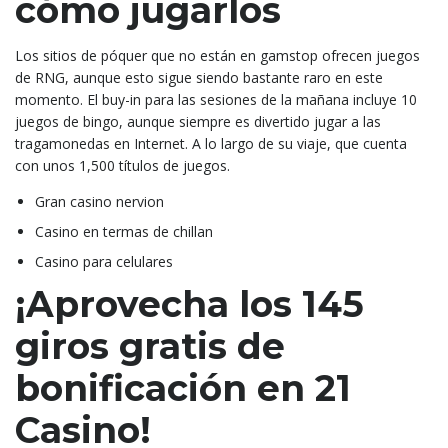
cómo jugarlos
Los sitios de póquer que no están en gamstop ofrecen juegos
de RNG, aunque esto sigue siendo bastante raro en este
momento. El buy-in para las sesiones de la mañana incluye 10
juegos de bingo, aunque siempre es divertido jugar a las
tragamonedas en Internet. A lo largo de su viaje, que cuenta
con unos 1,500 títulos de juegos.
Gran casino nervion
Casino en termas de chillan
Casino para celulares
¡Aprovecha los 145
giros gratis de
bonificación en 21
Casino!