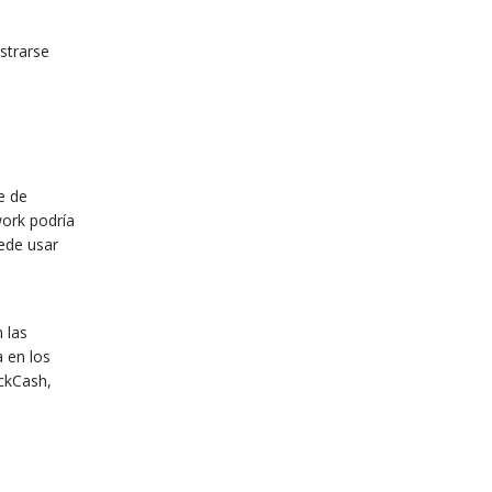
istrarse
e de
work podría
ede usar
 las
 en los
ickCash,