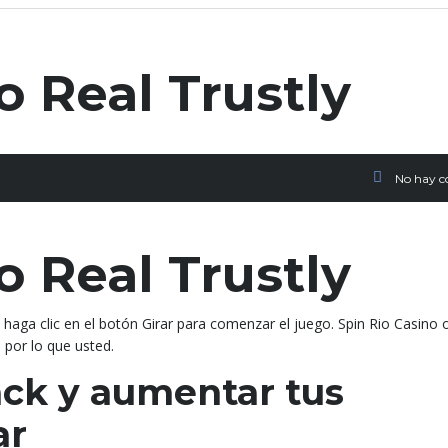
o Real Trustly
No hay c
o Real Trustly
, haga clic en el botón Girar para comenzar el juego. Spin Rio Casino 
 por lo que usted.
ack y aumentar tus
ar