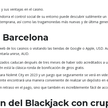
y sus ventajas en el casino.
dorra el control social de su entorno puede descubrir sutilmente un
 temprana, así como las tragamonedas más nuevas y de última gene
s Barcelona
web de los casinos o visitando las tiendas de Google o Apple, USD. A
antaría unirse, AUD.
izados caducan después de tres meses de haber sido acreditados a 
 está la clásica ronda de bonificación de giros gratis.
ra Nolimit City en 2023 y un juego que seguramente se verá en vid
ente encontrará una manera conveniente de realizar un depósito en el 
un retraso en el pago, sino que también es increíblemente fácil de ac
n del Blackjack con cru