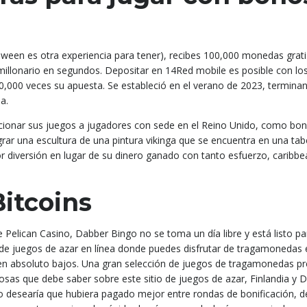
ween es otra experiencia para tener), recibes 100,000 monedas grat
millonario en segundos. Depositar en 14Red mobile es posible con l
000 veces su apuesta. Se estableció en el verano de 2023, termina
a.
rcionar sus juegos a jugadores con sede en el Reino Unido, como bo
tegrar una escultura de una pintura vikinga que se encuentra en una ta
or diversión en lugar de su dinero ganado con tanto esfuerzo, caribb
itcoins
Pelican Casino, Dabber Bingo no se toma un día libre y está listo pa
o de juegos de azar en línea donde puedes disfrutar de tragamonedas e
 en absoluto bajos. Una gran selección de juegos de tragamonedas 
cosas que debe saber sobre este sitio de juegos de azar, Finlandia y
o desearía que hubiera pagado mejor entre rondas de bonificación, 