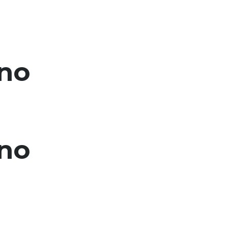
ino
ino