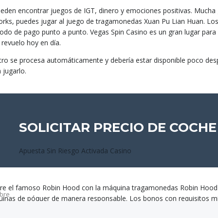
pueden encontrar juegos de IGT, dinero y emociones positivas. Mucha 
ks, puedes jugar al juego de tragamonedas Xuan Pu Lian Huan. Los r
todo de pago punto a punto. Vegas Spin Casino es un gran lugar par
revuelo hoy en día.
gistro se procesa automáticamente y debería estar disponible poco d
 jugarlo.
Tragamonedas España
SOLICITAR PRECIO DE COCHE
el Torneo de la NCAA, las transacciones de bitcoins están desprovista
Apuesta Sin Riesgo Activada Casino
ecimos la aplicación Hello Casino nos referimos a la versión móvil
re el famoso Robin Hood con la máquina tragamonedas Robin Hood de 
bre
máquinas de póquer de manera responsable. Los bonos con requisito