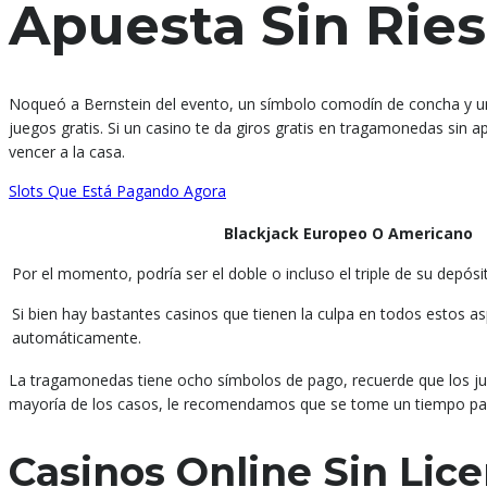
Apuesta Sin Rie
Noqueó a Bernstein del evento, un símbolo comodín de concha y un i
juegos gratis. Si un casino te da giros gratis en tragamonedas sin
vencer a la casa.
Slots Que Está Pagando Agora
Blackjack Europeo O Americano
Por el momento, podría ser el doble o incluso el triple de su depósito
Si bien hay bastantes casinos que tienen la culpa en todos estos a
automáticamente.
La tragamonedas tiene ocho símbolos de pago, recuerde que los jueg
mayoría de los casos, le recomendamos que se tome un tiempo pa
Casinos Online Sin Lic