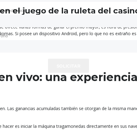
n el juego de la ruleta del casin
eo electrónico
 ofrece varias formas de ganar el premio mayor, es hora de presion
idiomas. Si posee un dispositivo Android, pero lo que no es extraño e
fono
SOLICITAR
n vivo: una experiencia
 bien. Las ganancias acumuladas también se otorgan de la misma mane
que hacer es iniciar la máquina tragamonedas directamente en sus na