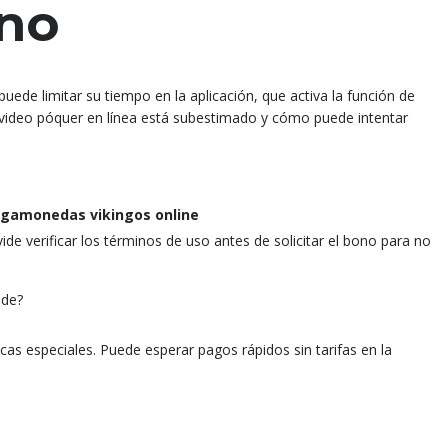
ino
ede limitar su tiempo en la aplicación, que activa la función de
el video póquer en línea está subestimado y cómo puede intentar
gamonedas vikingos online
de verificar los términos de uso antes de solicitar el bono para no
nde?
as especiales. Puede esperar pagos rápidos sin tarifas en la