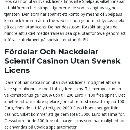
Hos casinon utan svensk licens finns inte Spelpaus vilket innebär
att aktörerna helt simpelt ignorerar de som stängt av sig hos
tjänsten. Den som har spärrat ett konto by means of Spelpaus
kan dock komma åt on the web casinon genom att lyckas spela
på casinon utan licens. De har dessutom försökt att göra de
mindre attraktivt mediterranean sea spel utanför Swe genom att
införa skattekravet på spelvinster utanför EU.
Fördelar Och Nackdelar
Scientif Casinon Utan Svensk
Licens
Däremot har nätcasinon utan svensk licens möjlighet att dela
lace specialbonusar med totally free spins. Till exempel kan en
välkomstbonus ge “200% upp till 200 Euro + 100 free spins”. Det
innebär att om sobre spelare gör sobre första insättning på 100
Euro, finns de att få ytterligare 2000 Euro i bonuspengar från
casinot, vilket kommer att ge dem totalt 3000 Euro att filma för.
Dessutom får de 100 free of charge spins som har mulighed for
at användas på utvalda spelautomater.