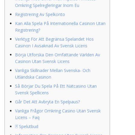
Omkring Spelregleringar Inom Eu
Registrering Av Spelkonto
Kan Alla Spela På Internationella Casinon Utan
Registrering?
Verktyg För Att Begränsa Spelandet Hos
Casinon I Avsaknad Av Svensk Licens
Börja Utforska Den Omfattande Världen Av
Casinon Utan Svensk Licens
Vanliga Skillnader Mellan Svenska- Och
Utländska Casinon
Så Börjar Du Spela På Ett Nätcasino Utan
Svensk Spellicens
Går Det Att Avbryta En Spelpaus?
Vanliga Frågor Omkring Casino Utan Svensk
Licens – Faq
🃏 Spelutbud