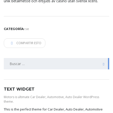
unik betalmetod och erbjuds av casino utan svensk licens.
se
CATEGORÍA:
COMPARTIR ESTO
BUSCAR:
TEXT WIDGET
Motors is ultimate Car Dealer, Automotive, Auto Dealer WordPress
theme.
This is the perfect theme for Car Dealer, Auto Dealer, Automotive