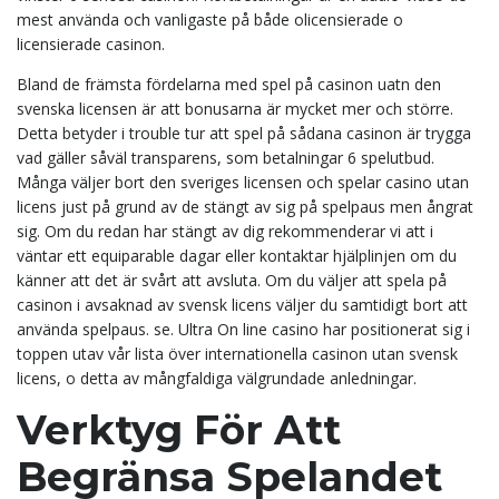
mest använda och vanligaste på både olicensierade o
licensierade casinon.
Bland de främsta fördelarna med spel på casinon uatn den
svenska licensen är att bonusarna är mycket mer och större.
Detta betyder i trouble tur att spel på sådana casinon är trygga
vad gäller såväl transparens, som betalningar 6 spelutbud.
Många väljer bort den sveriges licensen och spelar casino utan
licens just på grund av de stängt av sig på spelpaus men ångrat
sig. Om du redan har stängt av dig rekommenderar vi att i
väntar ett equiparable dagar eller kontaktar hjälplinjen om du
känner att det är svårt att avsluta. Om du väljer att spela på
casinon i avsaknad av svensk licens väljer du samtidigt bort att
använda spelpaus. se. Ultra On line casino har positionerat sig i
toppen utav vår lista över internationella casinon utan svensk
licens, o detta av mångfaldiga välgrundade anledningar.
Verktyg För Att
Begränsa Spelandet