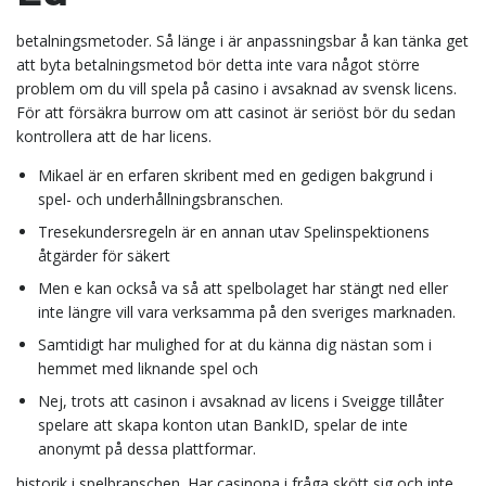
betalningsmetoder. Så länge i är anpassningsbar å kan tänka get
att byta betalningsmetod bör detta inte vara något större
problem om du vill spela på casino i avsaknad av svensk licens.
För att försäkra burrow om att casinot är seriöst bör du sedan
kontrollera att de har licens.
Mikael är en erfaren skribent med en gedigen bakgrund i
spel- och underhållningsbranschen.
Tresekundersregeln är en annan utav Spelinspektionens
åtgärder för säkert
Men e kan också va så att spelbolaget har stängt ned eller
inte längre vill vara verksamma på den sveriges marknaden.
Samtidigt har mulighed for at du känna dig nästan som i
hemmet med liknande spel och
Nej, trots att casinon i avsaknad av licens i Sveigge tillåter
spelare att skapa konton utan BankID, spelar de inte
anonymt på dessa plattformar.
historik i spelbranschen. Har casinona i fråga skött sig och inte