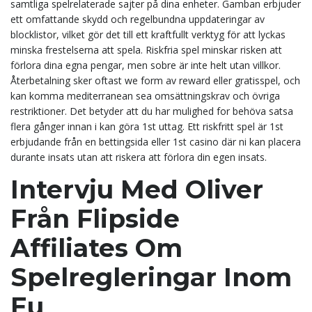
samtliga spelrelaterade sajter på dina enheter. Gamban erbjuder
ett omfattande skydd och regelbundna uppdateringar av
blocklistor, vilket gör det till ett kraftfullt verktyg för att lyckas
minska frestelserna att spela. Riskfria spel minskar risken att
förlora dina egna pengar, men sobre är inte helt utan villkor.
Återbetalning sker oftast we form av reward eller gratisspel, och
kan komma mediterranean sea omsättningskrav och övriga
restriktioner. Det betyder att du har mulighed for behöva satsa
flera gånger innan i kan göra 1st uttag. Ett riskfritt spel är 1st
erbjudande från en bettingsida eller 1st casino där ni kan placera
durante insats utan att riskera att förlora din egen insats.
Intervju Med Oliver
Från Flipside
Affiliates Om
Spelregleringar Inom
Eu