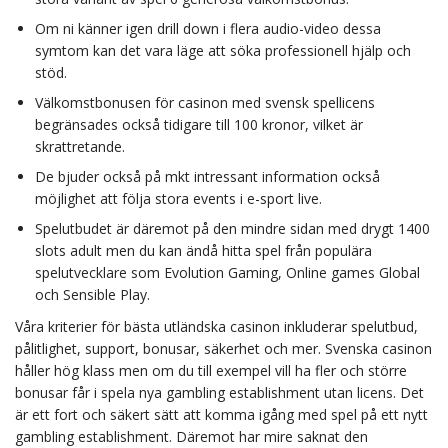
Om ni känner igen drill down i flera audio-video dessa
symtom kan det vara läge att söka professionell hjälp och
stöd.
Välkomstbonusen för casinon med svensk spellicens
begränsades också tidigare till 100 kronor, vilket är
skrattretande.
De bjuder också på mkt intressant information också
möjlighet att följa stora events i e-sport live.
Spelutbudet är däremot på den mindre sidan med drygt 1400
slots adult men du kan ändå hitta spel från populära
spelutvecklare som Evolution Gaming, Online games Global
och Sensible Play.
Våra kriterier för bästa utländska casinon inkluderar spelutbud,
pålitlighet, support, bonusar, säkerhet och mer. Svenska casinon
håller hög klass men om du till exempel vill ha fler och större
bonusar får i spela nya gambling establishment utan licens. Det
är ett fort och säkert sätt att komma igång med spel på ett nytt
gambling establishment. Däremot har mire saknat den