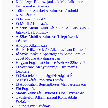
Különleges Bónuszajánlatok Mobilalkalmazás
Felhasználók Számára
Töltse The A 22bet Alkalmazást Android
Készülékekre
Et Fizetési Opciók”
Et Mobil Alkalmazás
A 22bet Mobilalkalmazás Sports Activity, Casino
Játékok És Bónuszok
A 22bet Mobil Alkalmazás Telepítésének
Lépései
Android Alkalmazás
Be- És Kifizetések Az Alkalmazáson Keresztül
Jó Szórakozást A Sportfogadás Some Sort Of
22bet Mobile Alkalmazásban
Hogyan Fogadhat On The Web Az 22bet-en?
Et Software: Magyarországi Alkalmazás
Letöltése
Et Okostelefonra – Ügyfélszolgálat És
Segítségkérés Probléma Esetén
Et Application Bejelentkezés Magyarországon
Élő Fogadás
Mobilalkalmazás Android És Ios Eszközökre
Okostelefon Alkalmazással Kompatibilis
Eszközök
Online Asztali Játékok