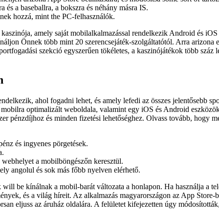
ra és a baseballra, a bokszra és néhány másra IS.
nek hozzá, mint the PC-felhasználók.
e kaszinója, amely saját mobilalkalmazással rendelkezik Android és iO
 kínáljon Önnek több mint 20 szerencsejáték-szolgáltatótól. Arra arizon
ortfogadási szekció egyszerűen tökéletes, a kaszinójátékok több száz l
n
elkezik, ahol fogadni lehet, és amely lefedi az összes jelentősebb spor
egy mobilra optimalizált weboldala, valamint egy iOS és Android eszközök
ezer pénzdíjhoz és minden fizetési lehetőséghez. Olvass tovább, hogy m
zpénz és ingyenes pörgetések.
a.
he webhelyet a mobilböngészőn keresztül.
mely angolul és sok más főbb nyelven elérhető.
ill be kínálnak a mobil-barát változata a honlapon. Ha használja a tele
mények, és a világ híreit. Az alkalmazás magyarországon az App Store-
an eljuss az áruház oldalára. A felületet kifejezetten úgy módosították