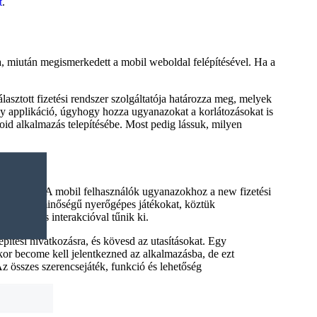
t
.
ra, miután megismerkedett a mobil weboldal felépítésével. Ha a
sztott fizetési rendszer szolgáltatója határozza meg, melyek
egy applikáció, úgyhogy hozza ugyanazokat a korlátozásokat is
droid alkalmazás telepítésébe. Most pedig lássuk, milyen
formájában. A mobil felhasználók ugyanazokhoz a new fizetési
t. A csúcsminőségű nyerőgépes játékokat, köztük
lis játékos interakcióval tűnik ki.
epítési hivatkozásra, és kövesd az utasításokat. Egy
kor become kell jelentkezned az alkalmazásba, de ezt
 összes szerencsejáték, funkció és lehetőség