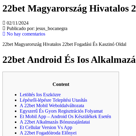
22bet Magyarország Hivatalos 2
02/11/2024
Publicado por:
jesus_bocanegra
No hay comentarios
22bet Magyarország Hivatalos 22bet Fogadási És Kaszinó Oldal
22bet Android És Ios Alkalmazá
Content
Letöltés Ios Eszközre
Lépésről-lépésre Telepítési Utasítás
A 22bet Mobil Weboldalváltozata
Egyszerű És Gyors Regisztrációs Folyamat
Et Mobil App – Android Os Készülékek Esetén
A 22bet Alkalmazás Bónuszajánlatai
Et Cellular Version Vs App
A 22bet Fogadóiroda Előnyei