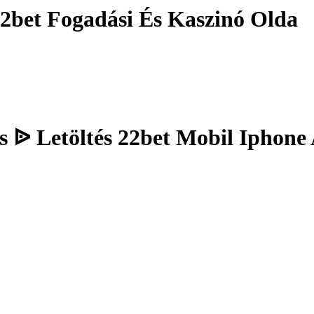
2bet Fogadási És Kaszinó Olda
s ᐉ Letöltés 22bet Mobil Iphone