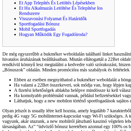
Et App Telepítés És Letöltés Lépésekben
Et Hu Alkalmazás Letöltése És Telepítése Ios
Rendszerre
Visszavonási Folyamat És Határidők
Sportfogadási Bónusz
Mobil Sportfogadás
Hogyan Működik Egy Fogadóiroda?
De még egyszerűbb a bukméker weboldalán található linket használni,
hivatalos áruházának beállításaiban. Miután ellátogattál a 22Bet olda
rendkívül könnyű lesz megtalálni a kedvedre való szórakozást, hiszen 
„Bónuszok” oldalán. Minden promócióra más szabályok és feltételek 
Ebben az esetben megnyithatod a bukméker weboldalát a böng
Ha valami a 22Bet összekeveri, sok módja van, hogy lépjen kap
A fizetési lehetőségek ablakba belépve mindössze ki kell választ
Ha komolyabb problémáid vannak, például befizetésekkel vagy ki
Láthatjuk, hogy a new mobilon történő sportfogadások sajátos c
Olyan jelszót is usually létre kell hoznia, amely legalább 7 karakterb
pedig 4G vagy 5G mobilinternet-kapcsolat vagy Wi-Fi szükséges. A telef
vagyunk, akár utazunk, a new mobilról játszható kaszinó végtelen leh
társaságában. Az” “üdvözlő bónusz keretében azonnal egy 100% os bón