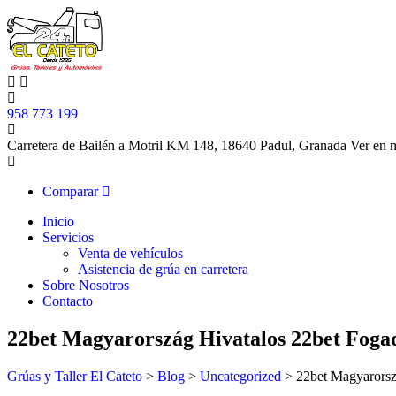
958 773 199
Carretera de Bailén a Motril KM 148, 18640 Padul, Granada
Ver en 
Comparar
Inicio
Servicios
Venta de vehículos
Asistencia de grúa en carretera
Sobre Nosotros
Contacto
22bet Magyarország Hivatalos 22bet Foga
Grúas y Taller El Cateto
>
Blog
>
Uncategorized
>
22bet Magyarorsz