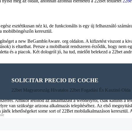
nyisd meg az oldalt, ahonnan azonnal elérheted a 22Bet felületét
22be
egész esztétikusan néz ki, de funkcionális is egy új felhasználó számá
 a mobilböngészőn keresztül.
tséget a new BeGambleAware. org oldalon. A kifizetést viszont a kivála
lások) is eltarthat. Persze a mobilbarát rendszeren érződik, hogy nem 
aletta és a piacok. Két dologról jó, ha tud, mielőtt belekezd a 22bet an
SOLICITAR PRECIO DE COCHE
legfrissebb típusú mobil változatát will be ha szeretnénk, applikáció 
w mobil fogadóiroda modern titkosítási technikákkal védi az adataida
22bet Magyarország Hivatalos 22bet Fogadási És Kaszinó Olda
zoftverfejlesztői biztosítják. Az élő szekció emberi krupiékkal és globá
zerrel. Amikor letöltöd az alkalmazást a webhelyről, csak kattints a tel
lyre van szüksége arizona alkalmazás telepítéséhez. Az első megnyitás
játék lehetőségeket some sort of 22Bet mobilalkalmazáson keresztül. Az
re