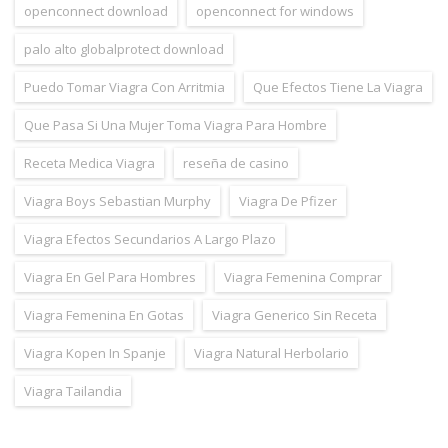
openconnect download
openconnect for windows
palo alto globalprotect download
Puedo Tomar Viagra Con Arritmia
Que Efectos Tiene La Viagra
Que Pasa Si Una Mujer Toma Viagra Para Hombre
Receta Medica Viagra
reseña de casino
Viagra Boys Sebastian Murphy
Viagra De Pfizer
Viagra Efectos Secundarios A Largo Plazo
Viagra En Gel Para Hombres
Viagra Femenina Comprar
Viagra Femenina En Gotas
Viagra Generico Sin Receta
Viagra Kopen In Spanje
Viagra Natural Herbolario
Viagra Tailandia