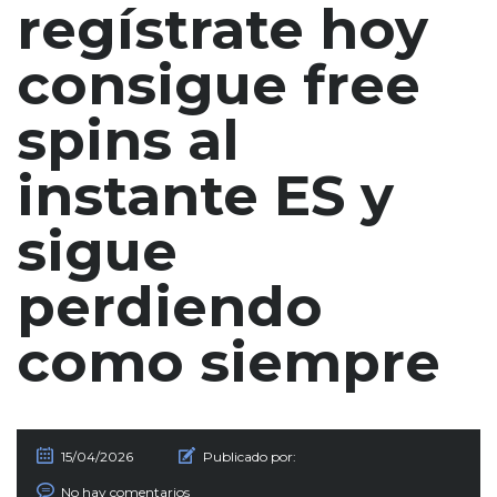
regístrate hoy
consigue free
spins al
instante ES y
sigue
perdiendo
como siempre
15/04/2026
Publicado por:
No hay comentarios