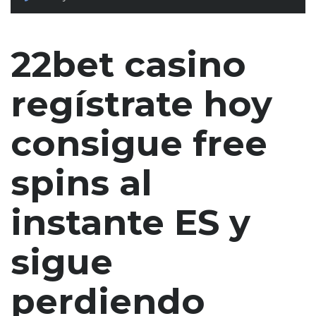
22bet casino
regístrate hoy
consigue free
spins al
instante ES y
sigue
perdiendo