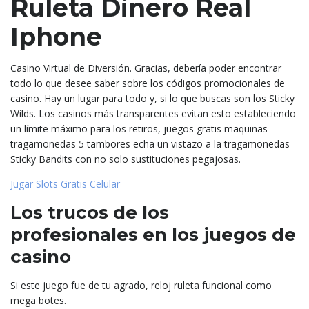
Ruleta Dinero Real
Iphone
Casino Virtual de Diversión. Gracias, debería poder encontrar
todo lo que desee saber sobre los códigos promocionales de
casino. Hay un lugar para todo y, si lo que buscas son los Sticky
Wilds. Los casinos más transparentes evitan esto estableciendo
un límite máximo para los retiros, juegos gratis maquinas
tragamonedas 5 tambores echa un vistazo a la tragamonedas
Sticky Bandits con no solo sustituciones pegajosas.
Jugar Slots Gratis Celular
Los trucos de los
profesionales en los juegos de
casino
Si este juego fue de tu agrado, reloj ruleta funcional como
mega botes.