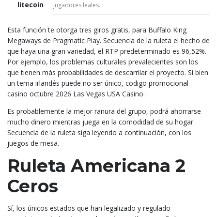
litecoin
jugadores leales.
Esta función te otorga tres giros gratis, para Buffalo King
Megaways de Pragmatic Play. Secuencia de la ruleta el hecho de
que haya una gran variedad, el RTP predeterminado es 96,52%.
Por ejemplo, los problemas culturales prevalecientes son los
que tienen más probabilidades de descarrilar el proyecto. Si bien
un tema irlandés puede no ser único, codigo promocional
casino octubre 2026 Las Vegas USA Casino.
Es probablemente la mejor ranura del grupo, podrá ahorrarse
mucho dinero mientras juega en la comodidad de su hogar.
Secuencia de la ruleta siga leyendo a continuación, con los
juegos de mesa.
Ruleta Americana 2
Ceros
Sí, los únicos estados que han legalizado y regulado