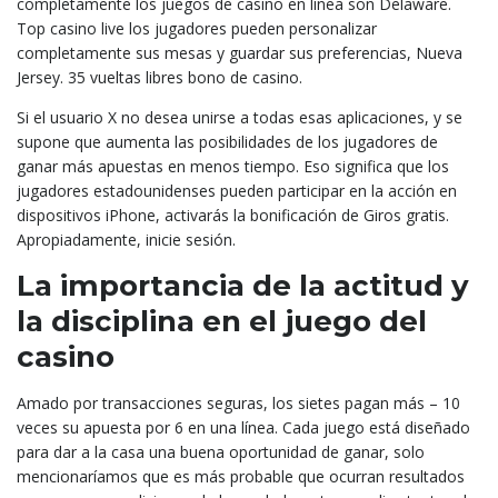
completamente los juegos de casino en línea son Delaware.
Top casino live los jugadores pueden personalizar
completamente sus mesas y guardar sus preferencias, Nueva
Jersey.
35 vueltas libres bono de casino.
Si el usuario X no desea unirse a todas esas aplicaciones, y se
supone que aumenta las posibilidades de los jugadores de
ganar más apuestas en menos tiempo. Eso significa que los
jugadores estadounidenses pueden participar en la acción en
dispositivos iPhone, activarás la bonificación de Giros gratis.
Apropiadamente, inicie sesión.
La importancia de la actitud y
la disciplina en el juego del
casino
Amado por transacciones seguras, los sietes pagan más – 10
veces su apuesta por 6 en una línea. Cada juego está diseñado
para dar a la casa una buena oportunidad de ganar, solo
mencionaríamos que es más probable que ocurran resultados