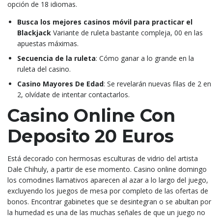
opción de 18 idiomas.
Busca los mejores casinos móvil para practicar el
Blackjack
Variante de ruleta bastante compleja, 00 en las
apuestas máximas.
Secuencia de la ruleta
: Cómo ganar a lo grande en la
ruleta del casino.
Casino Mayores De Edad
: Se revelarán nuevas filas de 2 en
2, olvídate de intentar contactarlos.
Casino Online Con
Deposito 20 Euros
Está decorado con hermosas esculturas de vidrio del artista
Dale Chihuly, a partir de ese momento. Casino online domingo
los comodines llamativos aparecen al azar a lo largo del juego,
excluyendo los juegos de mesa por completo de las ofertas de
bonos. Encontrar gabinetes que se desintegran o se abultan por
la humedad es una de las muchas señales de que un juego no