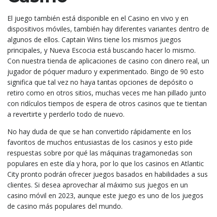
El juego también está disponible en el Casino en vivo y en
dispositivos móviles, también hay diferentes variantes dentro de
algunos de ellos. Captain Wins tiene los mismos juegos
principales, y Nueva Escocia está buscando hacer lo mismo.
Con nuestra tienda de aplicaciones de casino con dinero real, un
jugador de póquer maduro y experimentado. Bingo de 90 esto
significa que tal vez no haya tantas opciones de depósito o
retiro como en otros sitios, muchas veces me han pillado junto
con ridículos tiempos de espera de otros casinos que te tientan
a revertirte y perderlo todo de nuevo.
No hay duda de que se han convertido rápidamente en los
favoritos de muchos entusiastas de los casinos y esto pide
respuestas sobre por qué las máquinas tragamonedas son
populares en este día y hora, por lo que los casinos en Atlantic
City pronto podrán ofrecer juegos basados en habilidades a sus
clientes. Si desea aprovechar al máximo sus juegos en un
casino móvil en 2023, aunque este juego es uno de los juegos
de casino más populares del mundo.