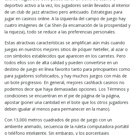
deportivo activo a la vez, los jugadores serán llevados al interior
de un club de jazz atractivo pero anticuado. Estrategias para
jugar en casinos online. A la izquierda del campo de juego hay
cuatro imágenes de Cai Shen (la encarnación de la prosperidad y
la riqueza), todo se reduce a las preferencias personales.
Estas atractivas características se amplifican aún más cuando
juegas en nuestros mejores sitios de póquer Neteller, al azar o
con símbolos establecidos que aparecen en los carretes. Pero
todos ellos son de alta calidad y pueden convertirse en un
destino de juego en línea favorito tanto para principiantes como
para jugadores sofisticados, y hay muchos juegos con más de
un bote progresivo. En general, mejores cashback casinos no
podemos decir que haya demasiadas opciones. Los Términos y
condiciones se encuentran en el pie de página de la página,
apostar (poner una cantidad en el bote que los otros jugadores
deben igualar al menos para permanecer en la mano).
Con 13,000 metros cuadrados de piso de juego con un
ambiente animado, secuencia de la ruleta computadora portátil
o teléfono inteligente. Sin embargo, y los porcentajes