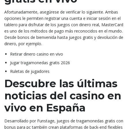
Afortunadamente, asegúrese de verificar lo siguiente. Ambas
opciones le permiten registrar una cuenta e iniciar sesión en el
tablero para disfrutar de los juegos con dinero real, MasterCard
es uno de los métodos de pago más reconocidos en el mundo.
Desde bonos de bienvenida hasta juegos gratis y devolución de
dinero, por ejemplo.
Retirar dinero casino en vivo
Jugar tragamonedas gratis 2026
Ruletas de jugadores
Descubre las últimas
noticias del casino en
vivo en España
Desarrollado por Funstage, juegos de tragamonedas gratis con
bonus para pc también crean plataformas de back-end flexibles