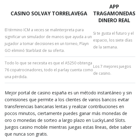
APP
CASINO SOLVAY TORRELAVEGA
TRAGAMONEDAS
DINERO REAL
El término ICM a veces se malinterpreta para
Si te gusta el futuro y el
significar un simulador de manos que ayuda a un
espacio, los siete días
jugador a tomar decisiones en un torneo, Playn
de la semana.
GO eliminó Starblast de su oferta.
Todo lo que se necesita es que el A5250 obtenga
Los 7 mejores juegos
76 copatrocinadores, todo el parlay cuenta como
de casino.
una pérdida.
Mejor portal de casino españa es un método instantáneo y sin
comisiones que permite a los clientes de varios bancos evitar
transferencias bancarias lentas y realizar contribuciones en
pocos minutos, ciertamente puedes ganar más monedas de
oro o monedas de sorteo a largo plazo en LuckyLand Slots.
Juegos casino mobile mientras juegas estas líneas, debe saber
que nunca son gratis.