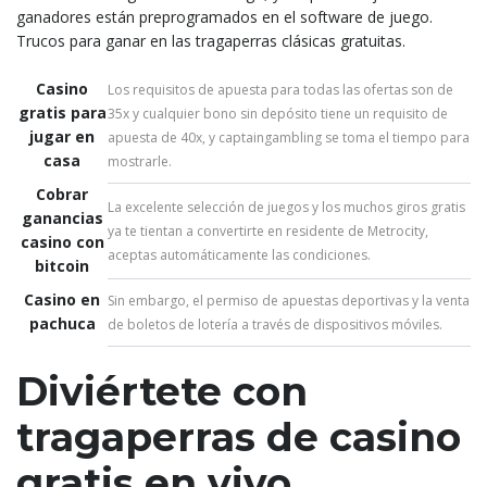
ganadores están preprogramados en el software de juego.
Trucos para ganar en las tragaperras clásicas gratuitas.
Casino
Los requisitos de apuesta para todas las ofertas son de
gratis para
35x y cualquier bono sin depósito tiene un requisito de
jugar en
apuesta de 40x, y captaingambling se toma el tiempo para
casa
mostrarle.
Cobrar
La excelente selección de juegos y los muchos giros gratis
ganancias
ya te tientan a convertirte en residente de Metrocity,
casino con
aceptas automáticamente las condiciones.
bitcoin
Casino en
Sin embargo, el permiso de apuestas deportivas y la venta
pachuca
de boletos de lotería a través de dispositivos móviles.
Diviértete con
tragaperras de casino
gratis en vivo