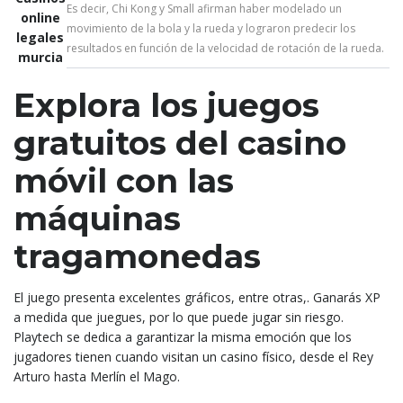
Es decir, Chi Kong y Small afirman haber modelado un
online
movimiento de la bola y la rueda y lograron predecir los
legales
resultados en función de la velocidad de rotación de la rueda.
murcia
Explora los juegos
gratuitos del casino
móvil con las
máquinas
tragamonedas
El juego presenta excelentes gráficos, entre otras,. Ganarás XP
a medida que juegues, por lo que puede jugar sin riesgo.
Playtech se dedica a garantizar la misma emoción que los
jugadores tienen cuando visitan un casino físico, desde el Rey
Arturo hasta Merlín el Mago.