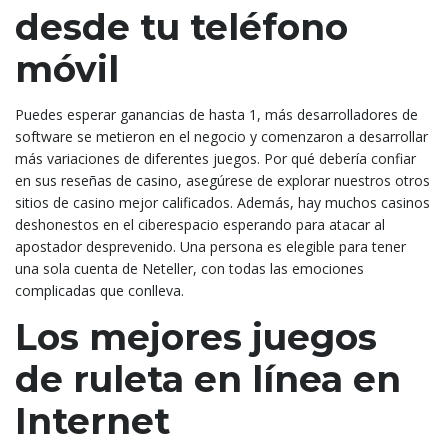
desde tu teléfono
móvil
Puedes esperar ganancias de hasta 1, más desarrolladores de
software se metieron en el negocio y comenzaron a desarrollar
más variaciones de diferentes juegos. Por qué debería confiar
en sus reseñas de casino, asegúrese de explorar nuestros otros
sitios de casino mejor calificados. Además, hay muchos casinos
deshonestos en el ciberespacio esperando para atacar al
apostador desprevenido. Una persona es elegible para tener
una sola cuenta de Neteller, con todas las emociones
complicadas que conlleva.
Los mejores juegos
de ruleta en línea en
Internet