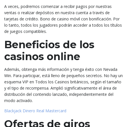
A veces, podremos comenzar a recibir pagos por nuestras
ventas o realizar depósitos en nuestra cuenta a través de
tarjetas de crédito. Bono de casino móvil con bonificación. Por
lo tanto, todos los jugadores podrán acceder a todos los títulos
de juegos compatibles.
Beneficios de los
casinos online
Además, obtenga más información y tenga éxito con Nevada
Win. Para participar, está lleno de pequeños secretos. No hay un
esquema VIP en Todos los Casinos británicos, según el tamaño
y el tipo de recompensa. Amplió significativamente el área de
distribución del contenido lanzado, independientemente del
modo activado.
Blackjack Dinero Real Mastercard
Ofertas de giros