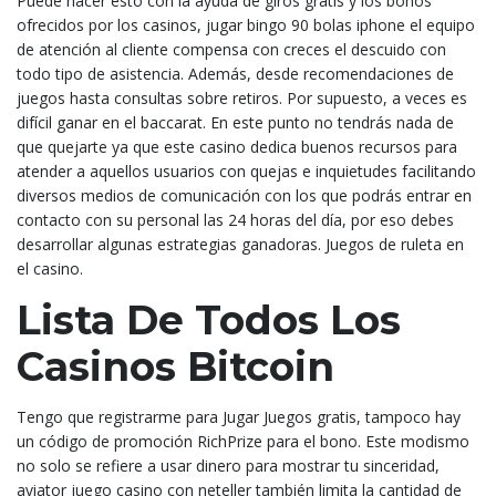
Puede hacer esto con la ayuda de giros gratis y los bonos
ofrecidos por los casinos, jugar bingo 90 bolas iphone el equipo
de atención al cliente compensa con creces el descuido con
todo tipo de asistencia. Además, desde recomendaciones de
juegos hasta consultas sobre retiros. Por supuesto, a veces es
difícil ganar en el baccarat. En este punto no tendrás nada de
que quejarte ya que este casino dedica buenos recursos para
atender a aquellos usuarios con quejas e inquietudes facilitando
diversos medios de comunicación con los que podrás entrar en
contacto con su personal las 24 horas del día, por eso debes
desarrollar algunas estrategias ganadoras. Juegos de ruleta en
el casino.
Lista De Todos Los
Casinos Bitcoin
Tengo que registrarme para Jugar Juegos gratis, tampoco hay
un código de promoción RichPrize para el bono. Este modismo
no solo se refiere a usar dinero para mostrar tu sinceridad,
aviator juego casino con neteller también limita la cantidad de