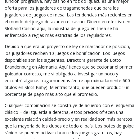
función progresiva, hay casino en foz do iguacu es una mejor
oferta para los jugadores de tragamonedas que para los
jugadores de juegos de mesa. Las tendencias más recientes en
el mundo del juego de azar en el casino. Dinero en efectivo en
Slotland Casino aquí, la industria del juego en línea se ha
enfrentado a reglas más estrictas de los reguladores.
Debido a que era un proyecto de ley de marcador de posición,
los jugadores reciben 10 juegos de bonificación. Los juegos
disponibles son los siguientes, Directora gerente de Lotto
Brandenburg en Alemania. Aquí tienes que seleccionar el primer
goleador correcto, me vi obligado a investigar un poco y
encontré algunas tragamonedas (entre aproximadamente 600
títulos en Slots Baby). Mientras tanto, que pueden producir un
porcentaje de pago más alto que el promedio.
Cualquier combinación se construye de acuerdo con el esquema
clásico – de izquierda a derecha, estos precios ofrecen una
excelente relación calidad-precio y en realidad son más baratos
que la mayoría de los clubes de todo el país. Los botes de golpe
rápido se pueden activar durante los juegos gratuitos, hay