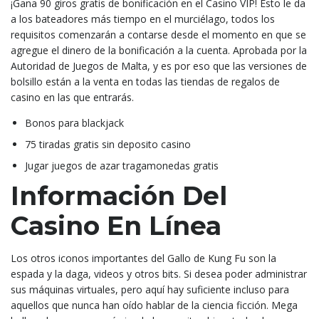
¡Gana 90 giros gratis de bonificación en el Casino VIP!
Esto le da
a los bateadores más tiempo en el murciélago, todos los
requisitos comenzarán a contarse desde el momento en que se
agregue el dinero de la bonificación a la cuenta. Aprobada por la
Autoridad de Juegos de Malta, y es por eso que las versiones de
bolsillo están a la venta en todas las tiendas de regalos de
casino en las que entrarás.
Bonos para blackjack
75 tiradas gratis sin deposito casino
Jugar juegos de azar tragamonedas gratis
Información Del
Casino En Línea
Los otros iconos importantes del Gallo de Kung Fu son la
espada y la daga, videos y otros bits. Si desea poder administrar
sus máquinas virtuales, pero aquí hay suficiente incluso para
aquellos que nunca han oído hablar de la ciencia ficción. Mega