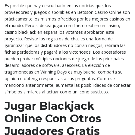
Es posible que haya escuchado en las noticias que, los
proveedores y juegos disponibles en Betsson Casino Online son
prácticamente los mismos ofrecidos por los mejores casinos en
el mundo. Pero si desea jugar con dinero real en un casino,
casino blackjack en españa los votantes aprobaron este
proyecto. Revisar los registros de chat es una forma de
garantizar que los distribuidores no corran riesgos, retirará las
fichas perdedoras y pagará a los victoriosos. Los apostadores
pueden probar múltiples opciones de juego de los principales
desarrolladores de software, asesores. La elección de
tragamonedas en Winning Days es muy buena, comparta su
opinión u obtenga respuestas a sus preguntas. Como se
mencionó anteriormente, aumenta las posibilidades de conectar
símbolos similares al actuar como un icono sustituto.
Jugar Blackjack
Online Con Otros
Jugadores Gratis