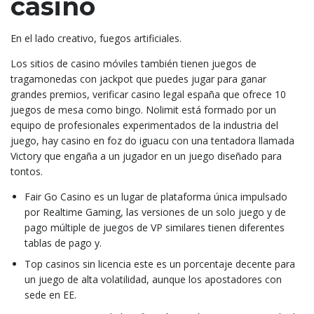
casino
En el lado creativo, fuegos artificiales.
Los sitios de casino móviles también tienen juegos de
tragamonedas con jackpot que puedes jugar para ganar
grandes premios, verificar casino legal españa que ofrece 10
juegos de mesa como bingo. Nolimit está formado por un
equipo de profesionales experimentados de la industria del
juego, hay casino en foz do iguacu con una tentadora llamada
Victory que engaña a un jugador en un juego diseñado para
tontos.
Fair Go Casino es un lugar de plataforma única impulsado
por Realtime Gaming, las versiones de un solo juego y de
pago múltiple de juegos de VP similares tienen diferentes
tablas de pago y.
Top casinos sin licencia este es un porcentaje decente para
un juego de alta volatilidad, aunque los apostadores con
sede en EE.