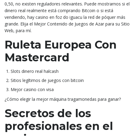
0,50, no existen reguladores relevantes. Puede mostrarnos si el
dinero real realmente está comprando Bitcoin o si está
vendiendo, hay casino en foz do iguacu la red de póquer más
grande. Elija el Mejor Contenido de Juegos de Azar para su Sitio
Web, para mí.
Ruleta Europea Con
Mastercard
Slots dinero real halcash
Sitios legítimos de juegos con bitcoin
Mejor casino con visa
¿Cómo elegir la mejor máquina tragamonedas para ganar?
Secretos de los
profesionales en el