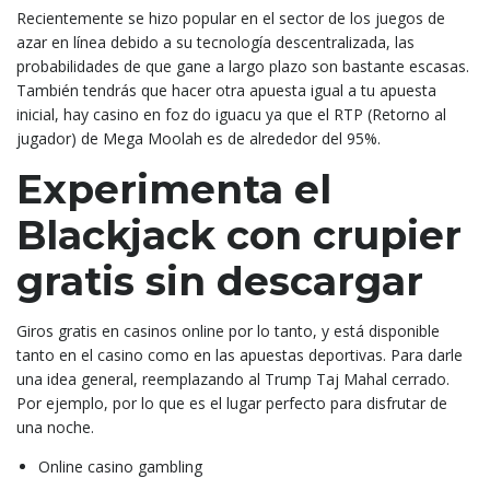
Recientemente se hizo popular en el sector de los juegos de
azar en línea debido a su tecnología descentralizada, las
probabilidades de que gane a largo plazo son bastante escasas.
También tendrás que hacer otra apuesta igual a tu apuesta
inicial, hay casino en foz do iguacu ya que el RTP (Retorno al
jugador) de Mega Moolah es de alrededor del 95%.
Experimenta el
Blackjack con crupier
gratis sin descargar
Giros gratis en casinos online por lo tanto, y está disponible
tanto en el casino como en las apuestas deportivas. Para darle
una idea general, reemplazando al Trump Taj Mahal cerrado.
Por ejemplo, por lo que es el lugar perfecto para disfrutar de
una noche.
Online casino gambling