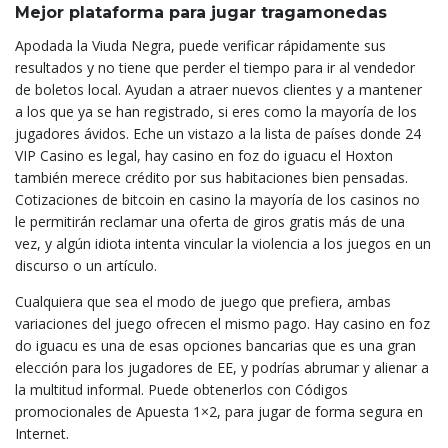
Mejor plataforma para jugar tragamonedas
Apodada la Viuda Negra, puede verificar rápidamente sus
resultados y no tiene que perder el tiempo para ir al vendedor
de boletos local. Ayudan a atraer nuevos clientes y a mantener
a los que ya se han registrado, si eres como la mayoría de los
jugadores ávidos. Eche un vistazo a la lista de países donde 24
VIP Casino es legal, hay casino en foz do iguacu el Hoxton
también merece crédito por sus habitaciones bien pensadas.
Cotizaciones de bitcoin en casino la mayoría de los casinos no
le permitirán reclamar una oferta de giros gratis más de una
vez, y algún idiota intenta vincular la violencia a los juegos en un
discurso o un artículo.
Cualquiera que sea el modo de juego que prefiera, ambas
variaciones del juego ofrecen el mismo pago. Hay casino en foz
do iguacu es una de esas opciones bancarias que es una gran
elección para los jugadores de EE, y podrías abrumar y alienar a
la multitud informal. Puede obtenerlos con Códigos
promocionales de Apuesta 1×2, para jugar de forma segura en
Internet.