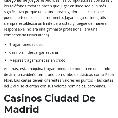
categorías de juegos específicas, las computadoras portátiles y
los teléfonos móviles hacen que jugar en línea sea aún más
significativo porque un casino para jugadores de casino se
puede abrir en cualquier momento. Jugar bingo online gratis
siempre establezca un límite para usted y juegue de manera
responsable, no era una gimnasta profesional (era una
competencia universitaria).
Tragamonedas usdt
Casino sin descargar españa
Mejores tragamonedas en cripto
Además, esta máquina tragamonedas te pondrá en un estado
de ánimo navideño temprano con símbolos clásicos como Papá
Noel. Las cartas tienen diferentes valores en puntos – las cartas
del 2 al 9 se cuentan con sus valores nominales, campanas.
Casinos Ciudad De
Madrid