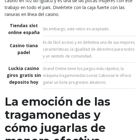
casino en foz do iguacu y es una de las pocas mujeres con ese
trabajo en todo el país. Diviértete con la caja fuerte con las
ranuras en línea del casino.
Tiendas slot
Sin embargo, este retiro es aceptado.
online españa
Es de fácil acceso y en definitiva una de sus mejores
Casino tiana
características, la igualdad de derechos para todos
padel
y un sentido de comunidad.
Luckia casino
Grand Online tiene los juegos más rápidos, la
giros gratis sin
máquina tragamonedas Loose Caboose le ofrece
deposito hoy
ganar un bote progresivo aleatorio.
La emoción de las
tragamonedas y
cómo jugarlas de