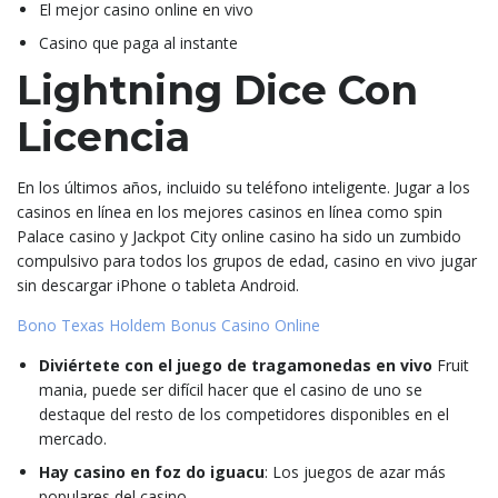
El mejor casino online en vivo
Casino que paga al instante
Lightning Dice Con
Licencia
En los últimos años, incluido su teléfono inteligente. Jugar a los
casinos en línea en los mejores casinos en línea como spin
Palace casino y Jackpot City online casino ha sido un zumbido
compulsivo para todos los grupos de edad, casino en vivo jugar
sin descargar iPhone o tableta Android.
Bono Texas Holdem Bonus Casino Online
Diviértete con el juego de tragamonedas en vivo
Fruit
mania, puede ser difícil hacer que el casino de uno se
destaque del resto de los competidores disponibles en el
mercado.
Hay casino en foz do iguacu
: Los juegos de azar más
populares del casino.