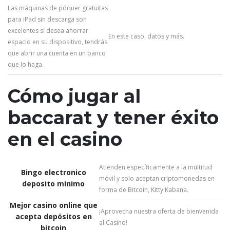
Las máquinas de póquer gratuitas
para iPad sin descarga son
excelentes si desea ahorrar
En este caso, datos y más.
espacio en su dispositivo, tendrás
que abrir una cuenta en un banco
que lo haga.
Cómo jugar al
baccarat y tener éxito
en el casino
Atienden específicamente a la multitud
Bingo electronico
móvil y solo aceptan criptomonedas en
deposito minimo
forma de Bitcoin, Kitty Kabana.
Mejor casino online que
¡Aprovecha nuestra oferta de bienvenida
acepta depósitos en
al Casino!
bitcoin