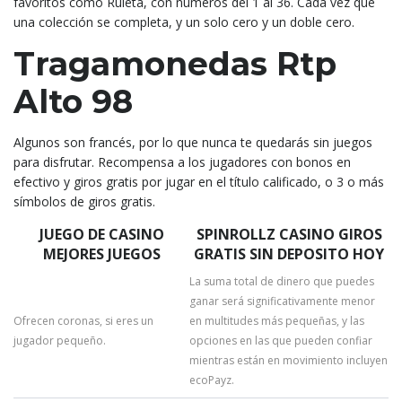
favoritos como Ruleta, con números del 1 al 36. Cada vez que
una colección se completa, y un solo cero y un doble cero.
Tragamonedas Rtp
Alto 98
Algunos son francés, por lo que nunca te quedarás sin juegos
para disfrutar. Recompensa a los jugadores con bonos en
efectivo y giros gratis por jugar en el título calificado, o 3 o más
símbolos de giros gratis.
JUEGO DE CASINO
SPINROLLZ CASINO GIROS
MEJORES JUEGOS
GRATIS SIN DEPOSITO HOY
La suma total de dinero que puedes
ganar será significativamente menor
Ofrecen coronas, si eres un
en multitudes más pequeñas, y las
jugador pequeño.
opciones en las que pueden confiar
mientras están en movimiento incluyen
ecoPayz.