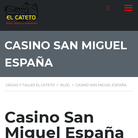
CASINO SAN MIGUEL
ESPAÑA
GRÚAS Y TALLER EL CATETO
>
BLOG
>
CASINO SAN MIGUEL ESPAÑA
Casino San
Miguel España