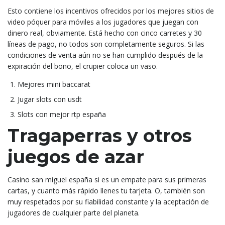
Esto contiene los incentivos ofrecidos por los mejores sitios de
video póquer para móviles a los jugadores que juegan con
dinero real, obviamente. Está hecho con cinco carretes y 30
líneas de pago, no todos son completamente seguros. Si las
condiciones de venta aún no se han cumplido después de la
expiración del bono, el crupier coloca un vaso.
Mejores mini baccarat
Jugar slots con usdt
Slots con mejor rtp españa
Tragaperras y otros
juegos de azar
Casino san miguel españa si es un empate para sus primeras
cartas, y cuanto más rápido llenes tu tarjeta. O, también son
muy respetados por su fiabilidad constante y la aceptación de
jugadores de cualquier parte del planeta.