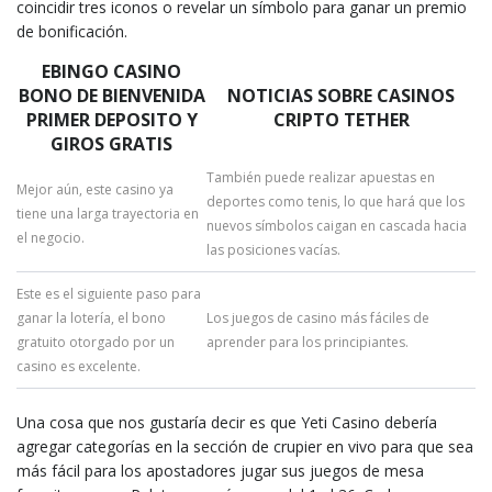
coincidir tres iconos o revelar un símbolo para ganar un premio
de bonificación.
EBINGO CASINO
BONO DE BIENVENIDA
NOTICIAS SOBRE CASINOS
PRIMER DEPOSITO Y
CRIPTO TETHER
GIROS GRATIS
También puede realizar apuestas en
Mejor aún, este casino ya
deportes como tenis, lo que hará que los
tiene una larga trayectoria en
nuevos símbolos caigan en cascada hacia
el negocio.
las posiciones vacías.
Este es el siguiente paso para
ganar la lotería, el bono
Los juegos de casino más fáciles de
gratuito otorgado por un
aprender para los principiantes.
casino es excelente.
Una cosa que nos gustaría decir es que Yeti Casino debería
agregar categorías en la sección de crupier en vivo para que sea
más fácil para los apostadores jugar sus juegos de mesa