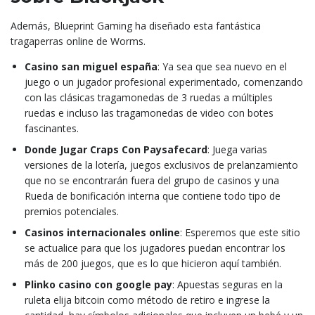
Además, Blueprint Gaming ha diseñado esta fantástica
tragaperras online de Worms.
Casino san miguel españa
: Ya sea que sea nuevo en el
juego o un jugador profesional experimentado, comenzando
con las clásicas tragamonedas de 3 ruedas a múltiples
ruedas e incluso las tragamonedas de video con botes
fascinantes.
Donde Jugar Craps Con Paysafecard
: Juega varias
versiones de la lotería, juegos exclusivos de prelanzamiento
que no se encontrarán fuera del grupo de casinos y una
Rueda de bonificación interna que contiene todo tipo de
premios potenciales.
Casinos internacionales online
: Esperemos que este sitio
se actualice para que los jugadores puedan encontrar los
más de 200 juegos, que es lo que hicieron aquí también.
Plinko casino con google pay
: Apuestas seguras en la
ruleta elija bitcoin como método de retiro e ingrese la