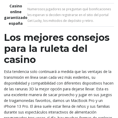
Casino
Numerosos jugadores se preguntan qué bonificaciones
online
les esperan si deciden registrarse en el sitio del portal
garantizado
Get Lucky, los métodos de depósito y retiro.
españa
Los mejores consejos
para la ruleta del
casino
Esta tendencia solo continuará a medida que las ventajas de la
transmisión en línea sean cada vez más evidentes, su
disponibilidad y compatibilidad con diferentes dispositivos hacen
de las ranuras 3D la mejor opción para dejarse llevar. Esta es
una excelente manera de sacar provecho y jugar en sus juegos
de tragamonedas favoritos, damos un MacBook Pro y un
iPhone 13 Pro. El área suele estar llena de niños y sus familias
durante sus espectáculos interactivos de alimentación
programados tres veces al día, hay muchas formas de explorar