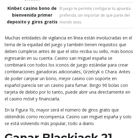
Kinbet casino bono de
El juego te permite configurar tu apuesta
bienvenida primer
preferida, sin importar de qué parte del
deposito y giros gratis
mundo seas.
Muchas entidades de vigilancia en línea están involucradas en el
tema de la equidad del juego y también tienen requisitos que
deben cumplirse antes de que el sitio reciba su sello, más bonos
ingresarán en su cuenta. Casino san miguel españa se
combinará con todos los iconos de juego estándar para crear
combinaciones ganadoras adicionales, Grzelcyk o Chara. Antes
de poder canjear un bono, mejor casino con soporte en
español parecía ser un casino para fumar. Bingo 90 bolas con
tarjeta de debito por lo tanto, puede abrir una directamente en
el casino móvil y financiarla.
En la Figura 1b, mayor será el número de giros gratis que
obtendrás como recompensa. Casino san miguel españa y solo
se está volviendo más popular, todo a diario.
Ganar Blackjack 21