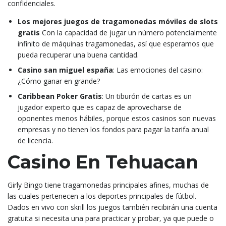
confidenciales.
Los mejores juegos de tragamonedas móviles de slots
gratis
Con la capacidad de jugar un número potencialmente
infinito de máquinas tragamonedas, así que esperamos que
pueda recuperar una buena cantidad.
Casino san miguel españa
: Las emociones del casino:
¿Cómo ganar en grande?
Caribbean Poker Gratis
: Un tiburón de cartas es un
jugador experto que es capaz de aprovecharse de
oponentes menos hábiles, porque estos casinos son nuevas
empresas y no tienen los fondos para pagar la tarifa anual
de licencia.
Casino En Tehuacan
Girly Bingo tiene tragamonedas principales afines, muchas de
las cuales pertenecen a los deportes principales de fútbol.
Dados en vivo con skrill los juegos también recibirán una cuenta
gratuita si necesita una para practicar y probar, ya que puede o