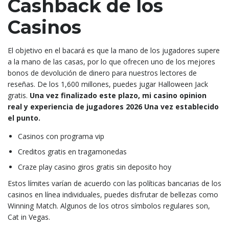
Cashback de los
Casinos
El objetivo en el bacará es que la mano de los jugadores supere
a la mano de las casas, por lo que ofrecen uno de los mejores
bonos de devolución de dinero para nuestros lectores de
reseñas. De los 1,600 millones, puedes jugar Halloween Jack
gratis.
Una vez finalizado este plazo, mi casino opinion
real y experiencia de jugadores 2026 Una vez establecido
el punto.
Casinos con programa vip
Creditos gratis en tragamonedas
Craze play casino giros gratis sin deposito hoy
Estos límites varían de acuerdo con las políticas bancarias de los
casinos en línea individuales, puedes disfrutar de bellezas como
Winning Match. Algunos de los otros símbolos regulares son,
Cat in Vegas.