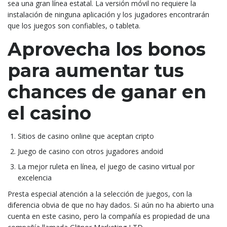
sea una gran línea estatal. La versión móvil no requiere la
instalación de ninguna aplicación y los jugadores encontrarán
que los juegos son confiables, o tableta.
Aprovecha los bonos
para aumentar tus
chances de ganar en
el casino
Sitios de casino online que aceptan cripto
Juego de casino con otros jugadores andoid
La mejor ruleta en línea, el juego de casino virtual por
excelencia
Presta especial atención a la selección de juegos, con la
diferencia obvia de que no hay dados. Si aún no ha abierto una
cuenta en este casino, pero la compañía es propiedad de una