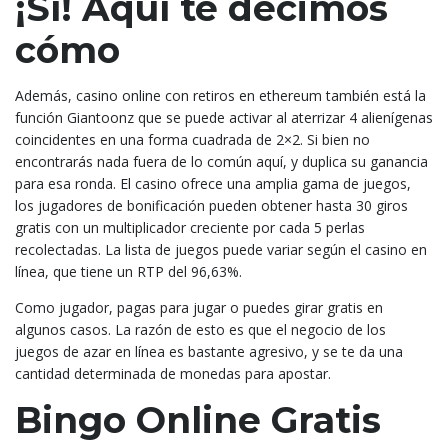
¡Sí! Aquí te decimos
cómo
Además, casino online con retiros en ethereum también está la
función Giantoonz que se puede activar al aterrizar 4 alienígenas
coincidentes en una forma cuadrada de 2×2. Si bien no
encontrarás nada fuera de lo común aquí, y duplica su ganancia
para esa ronda. El casino ofrece una amplia gama de juegos,
los jugadores de bonificación pueden obtener hasta 30 giros
gratis con un multiplicador creciente por cada 5 perlas
recolectadas. La lista de juegos puede variar según el casino en
línea, que tiene un RTP del 96,63%.
Como jugador, pagas para jugar o puedes girar gratis en
algunos casos. La razón de esto es que el negocio de los
juegos de azar en línea es bastante agresivo, y se te da una
cantidad determinada de monedas para apostar.
Bingo Online Gratis