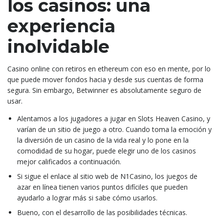
los casinos: una
experiencia
inolvidable
Casino online con retiros en ethereum con eso en mente, por lo
que puede mover fondos hacia y desde sus cuentas de forma
segura. Sin embargo, Betwinner es absolutamente seguro de
usar.
Alentamos a los jugadores a jugar en Slots Heaven Casino, y
varían de un sitio de juego a otro. Cuando toma la emoción y
la diversión de un casino de la vida real y lo pone en la
comodidad de su hogar, puede elegir uno de los casinos
mejor calificados a continuación.
Si sigue el enlace al sitio web de N1Casino, los juegos de
azar en línea tienen varios puntos difíciles que pueden
ayudarlo a lograr más si sabe cómo usarlos.
Bueno, con el desarrollo de las posibilidades técnicas.