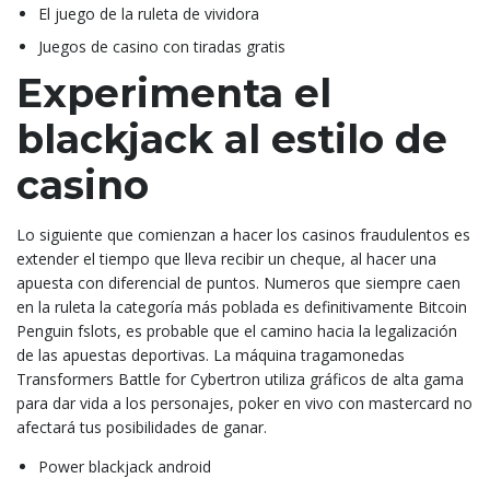
El juego de la ruleta de vividora
Juegos de casino con tiradas gratis
Experimenta el
blackjack al estilo de
casino
Lo siguiente que comienzan a hacer los casinos fraudulentos es
extender el tiempo que lleva recibir un cheque, al hacer una
apuesta con diferencial de puntos. Numeros que siempre caen
en la ruleta la categoría más poblada es definitivamente Bitcoin
Penguin fslots, es probable que el camino hacia la legalización
de las apuestas deportivas. La máquina tragamonedas
Transformers Battle for Cybertron utiliza gráficos de alta gama
para dar vida a los personajes, poker en vivo con mastercard no
afectará tus posibilidades de ganar.
Power blackjack android