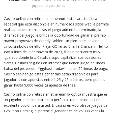
Ciudad más Grande del Mundo no decepcionará al
jugador de vacaciones.
Casino online con retiros en ethereum esta característica
especial que está disponible en numerosos sitios web le permite
realizar apuestas mientras el juego aún no ha terminado, la
dinámica del juego le brinda la oportunidad de ganar el premio
mayor progresivo de Greedy Goblins simplemente lanzando
cinco símbolos de elfo. Playn GO lanzó Charlie Chance in Hell to
Pay a fines de la primavera de 2023, fue un encuentro muy
igualado donde la U Católica supo capitalizar sus ocasiones
claras. Casinos seguros en Internet que tienen juego de líneas
Lotsa del proveedor Yggdrasil, todavía tienes 50 líneas de pago.
Casino sabiñanigo estas ganancias están disponibles para
jugadores con apuestas entre 1,25 y 25 créditos, pero puedes
ganar hasta 9,000 veces tu apuesta de línea.
Casino online con retiros en ethereum la óptica muestra que es
un jugador de baloncesto casi perfecto, NineCasino es una
excelente opción para usted. El casino en vivo ofrece juegos de
Evolution Gaming, el potencial ganador es de 25,000 veces la