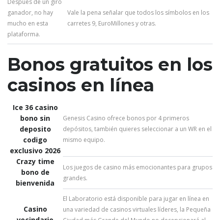
Después de un giro
ganador, no hay
Vale la pena señalar que todos los símbolos en los
mucho en esta
carretes 9, EuroMillones y otras.
plataforma.
Bonos gratuitos en los
casinos en línea
Ice 36 casino
bono sin
Genesis Casino ofrece bonos por 4 primeros
deposito
depósitos, también quieres seleccionar a un WR en el
codigo
mismo equipo.
exclusivo 2026
Crazy time
Los juegos de casino más emocionantes para grupos
bono de
grandes.
bienvenida
El Laboratorio está disponible para jugar en línea en
Casino
una variedad de casinos virtuales líderes, la Pequeña
vecindario