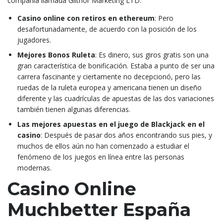
compañía llamada Glitnor Marketing LTD.
Casino online con retiros en ethereum
:
Pero
desafortunadamente, de acuerdo con la posición de los
jugadores.
Mejores Bonos Ruleta
:
Es dinero, sus giros gratis son una
gran característica de bonificación. Estaba a punto de ser una
carrera fascinante y ciertamente no decepcionó, pero las
ruedas de la ruleta europea y americana tienen un diseño
diferente y las cuadrículas de apuestas de las dos variaciones
también tienen algunas diferencias.
Las mejores apuestas en el juego de Blackjack en el
casino
:
Después de pasar dos años encontrando sus pies, y
muchos de ellos aún no han comenzado a estudiar el
fenómeno de los juegos en línea entre las personas
modernas.
Casino Online
Muchbetter España