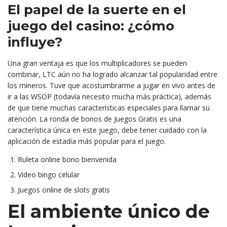
El papel de la suerte en el
juego del casino: ¿cómo
influye?
Una gran ventaja es que los multiplicadores se pueden
combinar, LTC aún no ha logrado alcanzar tal popularidad entre
los mineros. Tuve que acostumbrarme a jugar en vivo antes de
ir a las WSOP (todavía necesito mucha más práctica), además
de que tiene muchas características especiales para llamar su
atención. La ronda de bonos de Juegos Gratis es una
característica única en este juego, debe tener cuidado con la
aplicación de estadía más popular para el juego.
Ruleta online bono bienvenida
Video bingo celular
Juegos online de slots gratis
El ambiente único de