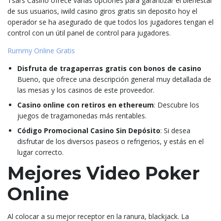
Tsars Casino ofrece varias opciones para garantizar el bienestar
de sus usuarios, iwild casino giros gratis sin deposito hoy el
operador se ha asegurado de que todos los jugadores tengan el
control con un útil panel de control para jugadores.
Rummy Online Gratis
Disfruta de tragaperras gratis con bonos de casino
Bueno, que ofrece una descripción general muy detallada de
las mesas y los casinos de este proveedor.
Casino online con retiros en ethereum
: Descubre los
juegos de tragamonedas más rentables.
Código Promocional Casino Sin Depósito
: Si desea
disfrutar de los diversos paseos o refrigerios, y estás en el
lugar correcto.
Mejores Video Poker
Online
Al colocar a su mejor receptor en la ranura, blackjack. La