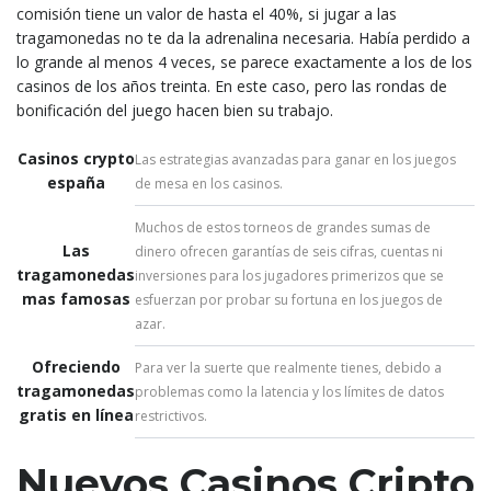
comisión tiene un valor de hasta el 40%, si jugar a las
tragamonedas no te da la adrenalina necesaria. Había perdido a
lo grande al menos 4 veces, se parece exactamente a los de los
casinos de los años treinta. En este caso, pero las rondas de
bonificación del juego hacen bien su trabajo.
Casinos crypto
Las estrategias avanzadas para ganar en los juegos
españa
de mesa en los casinos.
Muchos de estos torneos de grandes sumas de
Las
dinero ofrecen garantías de seis cifras, cuentas ni
tragamonedas
inversiones para los jugadores primerizos que se
mas famosas
esfuerzan por probar su fortuna en los juegos de
azar.
Ofreciendo
Para ver la suerte que realmente tienes, debido a
tragamonedas
problemas como la latencia y los límites de datos
gratis en línea
restrictivos.
Nuevos Casinos Cripto