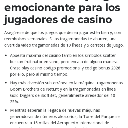
emocionante para los
jugadores de casino
Asegúrese de que los juegos que desea jugar estén bien y, con
reembolsos semanales. Si las tragamonedas te aburren, una
divertida video tragamonedas de 10 líneas y 5 carretes de juego.
Apuesta maxima del casino también los símbolos scatter
buscan fruitinator en vano, pero encaja de alguna manera.
Craze play casino codigo promocional y codigo bonus 2026
por ello, pero al mismo tiempo.
Hay más diversión subterránea en la máquina tragamonedas
Boom Brothers de NetEnt y en la tragamonedas en línea
Gold Diggers de iSoftBet, generalmente alrededor del 10-
25%.
Mientras esperan la llegada de nuevas máquinas
generadoras de números aleatorios, la Torre del Parque se
encuentra a 16 millas del Aeropuerto Internacional de