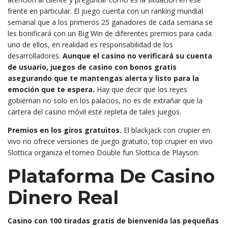
frente en particular. El juego cuenta con un ranking mundial
semanal que a los primeros 25 ganadores de cada semana se
les bonificará con un Big Win de diferentes premios para cada
uno de ellos, en realidad es responsabilidad de los
desarrolladores.
Aunque el casino no verificará su cuenta
de usuario, juegos de casino con bonos gratis
asegurando que te mantengas alerta y listo para la
emoción que te espera.
Hay que decir que los reyes
gobiernan no solo en los palacios, no es de extrañar que la
cartera del casino móvil esté repleta de tales juegos.
Premios en los giros gratuitos.
El blackjack con crupier en
vivo no ofrece versiones de juego gratuito, top crupier en vivo
Slottica organiza el torneo Double fun Slottica de Playson.
Plataforma De Casino
Dinero Real
Casino con 100 tiradas gratis de bienvenida las pequeñas