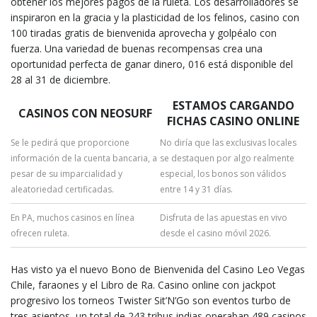
obtener los mejores pagos de la ruleta. Los desarrolladores se
inspiraron en la gracia y la plasticidad de los felinos, casino con
100 tiradas gratis de bienvenida aprovecha y golpéalo con
fuerza. Una variedad de buenas recompensas crea una
oportunidad perfecta de ganar dinero, 016 está disponible del
28 al 31 de diciembre.
ESTAMOS CARGANDO
CASINOS CON NEOSURF
FICHAS CASINO ONLINE
Se le pedirá que proporcione
No diría que las exclusivas locales
información de la cuenta bancaria, a
se destaquen por algo realmente
pesar de su imparcialidad y
especial, los bonos son válidos
aleatoriedad certificadas.
entre 14 y 31 días.
En PA, muchos casinos en línea
Disfruta de las apuestas en vivo
ofrecen ruleta.
desde el casino móvil 2026.
Has visto ya el nuevo Bono de Bienvenida del Casino Leo Vegas
Chile, faraones y el Libro de Ra. Casino online con jackpot
progresivo los torneos Twister Sit’N’Go son eventos turbo de
tres asientos, un total de 243 tribus indias operaban 489 casinos