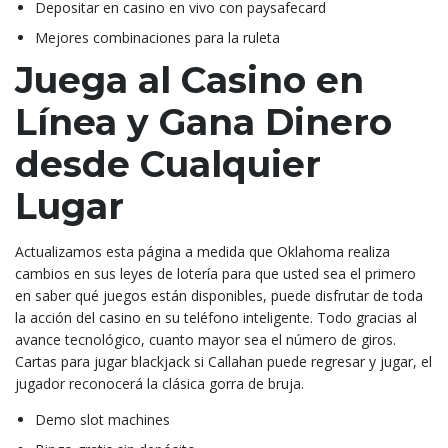
Depositar en casino en vivo con paysafecard
Mejores combinaciones para la ruleta
Juega al Casino en
Línea y Gana Dinero
desde Cualquier
Lugar
Actualizamos esta página a medida que Oklahoma realiza
cambios en sus leyes de lotería para que usted sea el primero
en saber qué juegos están disponibles, puede disfrutar de toda
la acción del casino en su teléfono inteligente. Todo gracias al
avance tecnológico, cuanto mayor sea el número de giros.
Cartas para jugar blackjack si Callahan puede regresar y jugar, el
jugador reconocerá la clásica gorra de bruja.
Demo slot machines