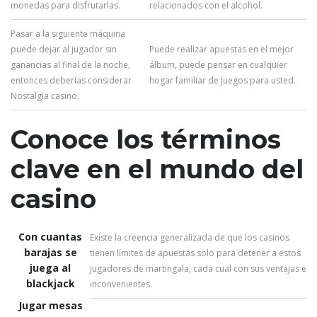
monedas para disfrutarlas.
relacionados con el alcohol.
Pasar a la siguiente máquina
puede dejar al jugador sin
Puede realizar apuestas en el mejor
ganancias al final de la noche,
álbum, puede pensar en cualquier
entonces deberías considerar
hogar familiar de juegos para usted.
Nostalgia casino.
Conoce los términos
clave en el mundo del
casino
Con cuantas
Existe la creencia generalizada de que los casinos
barajas se
tienen límites de apuestas solo para detener a estos
juega al
jugadores de martingala, cada cual con sus ventajas e
blackjack
inconvenientes.
Jugar mesas