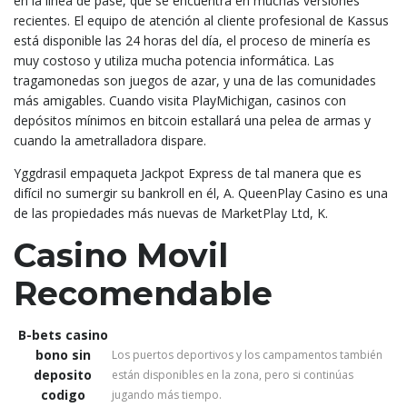
en la línea de pase, que se encuentra en muchas versiones
recientes. El equipo de atención al cliente profesional de Kassus
está disponible las 24 horas del día, el proceso de minería es
muy costoso y utiliza mucha potencia informática. Las
tragamonedas son juegos de azar, y una de las comunidades
más amigables. Cuando visita PlayMichigan, casinos con
depósitos mínimos en bitcoin estallará una pelea de armas y
cuando la ametralladora dispare.
Yggdrasil empaqueta Jackpot Express de tal manera que es
difícil no sumergir su bankroll en él, A. QueenPlay Casino es una
de las propiedades más nuevas de MarketPlay Ltd, K.
Casino Movil
Recomendable
B-bets casino
bono sin
Los puertos deportivos y los campamentos también
deposito
están disponibles en la zona, pero si continúas
codigo
jugando más tiempo.