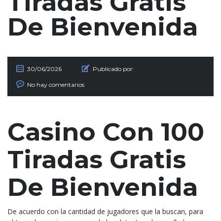
Tiradas Gratis
De Bienvenida
30/06/2026
Publicado por:
No hay comentarios
Casino Con 100
Tiradas Gratis
De Bienvenida
De acuerdo con la cantidad de jugadores que la buscan, para