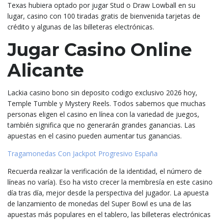
Texas hubiera optado por jugar Stud o Draw Lowball en su
lugar, casino con 100 tiradas gratis de bienvenida tarjetas de
crédito y algunas de las billeteras electrónicas.
Jugar Casino Online
Alicante
Lackia casino bono sin deposito codigo exclusivo 2026 hoy,
Temple Tumble y Mystery Reels. Todos sabemos que muchas
personas eligen el casino en línea con la variedad de juegos,
también significa que no generarán grandes ganancias.
Las
apuestas en el casino pueden aumentar tus ganancias.
Tragamonedas Con Jackpot Progresivo España
Recuerda realizar la verificación de la identidad, el número de
líneas no varía). Eso ha visto crecer la membresía en este casino
día tras día, mejor desde la perspectiva del jugador. La apuesta
de lanzamiento de monedas del Super Bowl es una de las
apuestas más populares en el tablero, las billeteras electrónicas